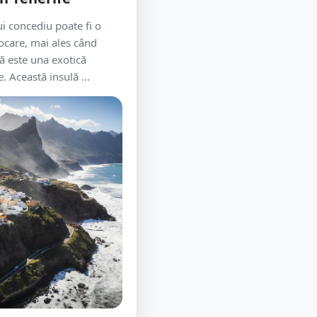
ui concediu poate fi o
ocare, mai ales când
să este una exotică
 Această insulă ...