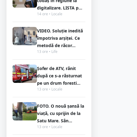
codaș în regiune la
digitalizare. LISTA p...
14 ore • Locale
VIDEO. Soluție inedită
împotriva arșiței. Ce
metodă de răcor...
13 ore • Life
Șofer de ATV, rănit
după ce s-a răsturnat
pe un drum foresti...
13 ore • Locale
FOTO. O nouă șansă la
viață, cu sprijin de la
Satu Mare. Sân...
13 ore • Locale