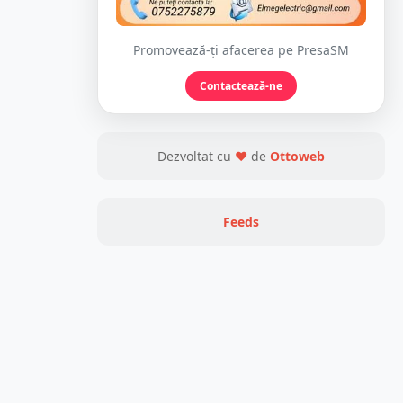
Promovează-ți afacerea pe PresaSM
Contactează-ne
Dezvoltat cu
❤
de
Ottoweb
Feeds