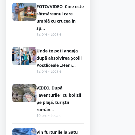
FOTO/VIDEO. Cine este
sătmăreanul care
umblă cu crucea în
sp...
12 ore • Locale
Unde te poți angaja
după absolvirea Școlii
Postliceale „Henr...
12 ore • Locale
VIDEO. După
„aventurile” cu bolizii
pe plajă, turiștii
român...
10 ore • Locale
Vin furtunile la Satu