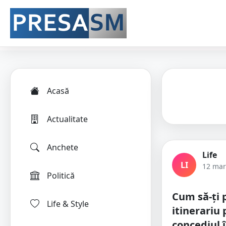
Acasă
Actualitate
Anchete
Life
LI
12 mar
Politică
Cum să-ți p
Life & Style
itinerariu
concediul 