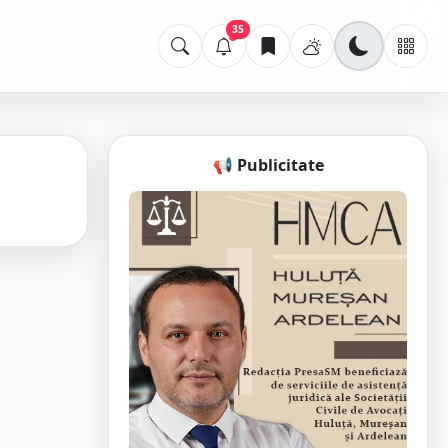
35
📢 Publicitate