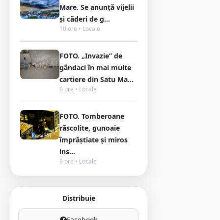
Mare. Se anunță vijelii
și căderi de g...
10 ore • Locale
FOTO. „Invazie” de
gândaci în mai multe
cartiere din Satu Ma...
9 ore • Locale
FOTO. Tomberoane
răscolite, gunoaie
împrăștiate și miros
ins...
9 ore • Locale
Distribuie
Facebook