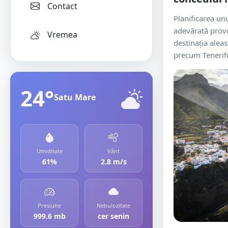
Contact
Planificarea un
adevărată prov
Vremea
destinația alea
precum Tenerife.
24°
Satu Mare
Umiditate
Vânt
61%
2.8 m/s
Presiune
Nebulozitate
999.6 mb
cer senin