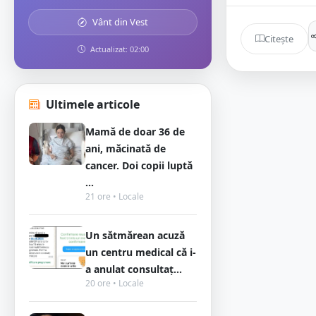
Vânt din Vest
Citește
Actualizat: 02:00
Ultimele articole
Mamă de doar 36 de
ani, măcinată de
cancer. Doi copii luptă
...
21 ore • Locale
Un sătmărean acuză
un centru medical că i-
a anulat consultaț...
20 ore • Locale