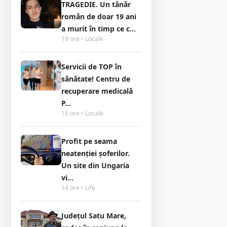
TRAGEDIE. Un tânăr
român de doar 19 ani
a murit în timp ce c...
19 ore • Locale
Servicii de TOP în
sănătate! Centru de
recuperare medicală
P...
16 ore • Locale
Profit pe seama
neatenției șoferilor.
Un site din Ungaria
vi...
14 ore • Life
Județul Satu Mare,