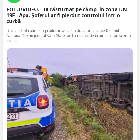
FOTO/VIDEO. TIR răsturnat pe câmp, în zona DN
19F - Apa. Șoferul ar fi pierdut controlul într-o
curbă
Un accident rutier s-a produs în această după-amiază pe Drumul
Național 19F, în județul Satu Mare, pe tronsonul de drum din apropierea
local...