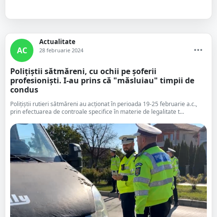
Actualitate
AC
28 februarie 2024
Polițiștii sătmăreni, cu ochii pe șoferii
profesioniști. I-au prins că "măsluiau" timpii de
condus
Polițiștii rutieri sătmăreni au acționat în perioada 19-25 februarie a.c.,
prin efectuarea de controale specifice în materie de legalitate t...