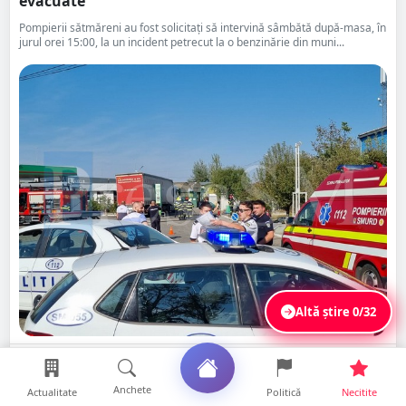
evacuate
Pompierii sătmăreni au fost solicitați să intervină sâmbătă după-masa, în
jurul orei 15:00, la un incident petrecut la o benzinărie din muni...
Altă știre
0/32
Distribuie
Citește
Salvează
Anchete
Actualitate
Politică
Necitite