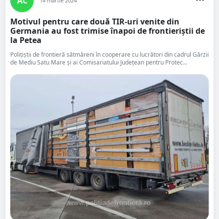
AC
14 martie 2024
Motivul pentru care două TIR-uri venite din
Germania au fost trimise înapoi de frontieriștii de
la Petea
Poliţiştii de frontieră sătmăreni în cooperare cu lucrători din cadrul Gărzii
de Mediu Satu Mare și ai Comisariatului Județean pentru Protec...