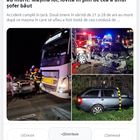
șofer băut
Accident cumplit în țară. Două tinere în vârstă de 21 și 28 de ani au murit
după ce mașina în care se aflau a fost lovită de cea condusă de ...
Distribuie
Citește
Salvează