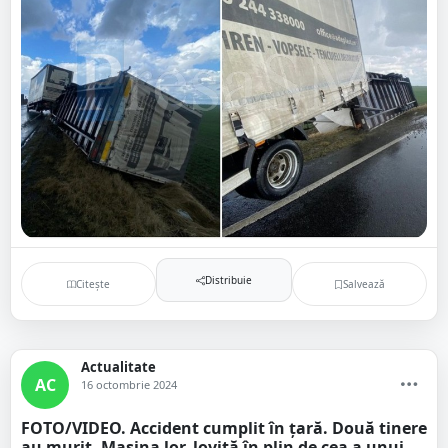
Distribuie
Citește
Salvează
Actualitate
AC
16 octombrie 2024
FOTO/VIDEO. Accident cumplit în țară. Două tinere
au murit. Mașina lor, lovită în plin de cea a unui