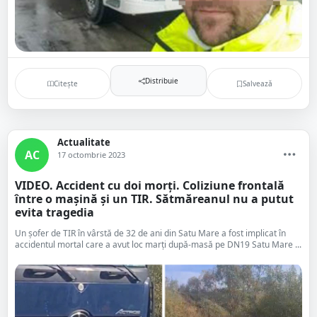
Distribuie
Citește
Salvează
Actualitate
AC
17 octombrie 2023
VIDEO. Accident cu doi morți. Coliziune frontală
între o mașină și un TIR. Sătmăreanul nu a putut
evita tragedia
Un șofer de TIR în vârstă de 32 de ani din Satu Mare a fost implicat în
accidentul mortal care a avut loc marți după-masă pe DN19 Satu Mare ...