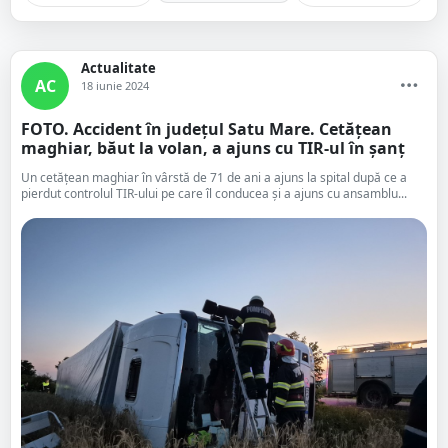
Actualitate
AC
18 iunie 2024
FOTO. Accident în județul Satu Mare. Cetățean
maghiar, băut la volan, a ajuns cu TIR-ul în șanț
Un cetățean maghiar în vârstă de 71 de ani a ajuns la spital după ce a
pierdut controlul TIR-ului pe care îl conducea și a ajuns cu ansamblu...