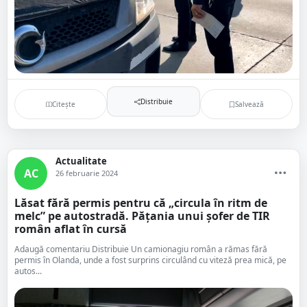
Distribuie
Citește
Salvează
Actualitate
AC
26 februarie 2024
Lăsat fără permis pentru că „circula în ritm de
melc” pe autostradă. Pățania unui șofer de TIR
român aflat în cursă
Adaugă comentariu Distribuie Un camionagiu român a rămas fără
permis în Olanda, unde a fost surprins circulând cu viteză prea mică, pe
autos...