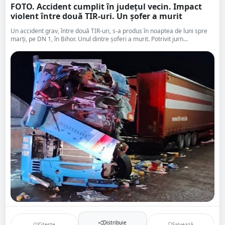
FOTO. Accident cumplit în județul vecin. Impact
violent între două TIR-uri. Un șofer a murit
Un accident grav, între două TIR-uri, s-a produs în noaptea de luni spre
marți, pe DN 1, în Bihor. Unul dintre șoferi a murit. Potrivit jurn...
Distribuie
Citește
Salvează