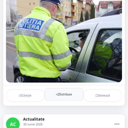
Distribuie
Citește
Salvează
Actualitate
AC
30 iunie 2026