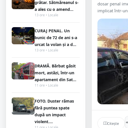
grătar. Sătmăreanul s-
dosar penal ime
a ales cu o amend...
implicat într-un
13 ore • Locale
CURAJ PENAL. Un
bunic de 72 de ani s-a
urcat la volan și a d...
13 ore • Locale
DRAMĂ. Bărbat găsit
mort, astăzi, într-un
apartament din Sat...
11 ore • Locale
FOTO. Duster rămas
fără puntea spate
după un impact
violent....
Citește
11 ore • Locale