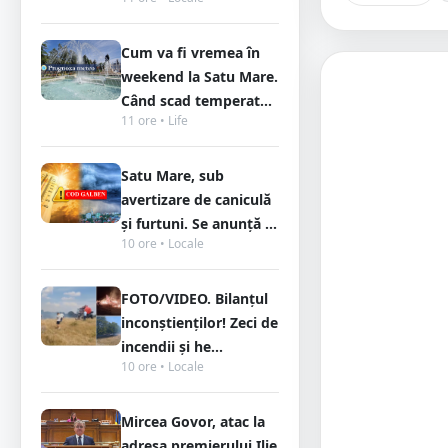
Cum va fi vremea în
weekend la Satu Mare.
Când scad temperat...
11 ore • Life
Satu Mare, sub
avertizare de caniculă
și furtuni. Se anunță ...
10 ore • Locale
FOTO/VIDEO. Bilanțul
inconștienților! Zeci de
incendii și he...
10 ore • Locale
Mircea Govor, atac la
adresa premierului Ilie