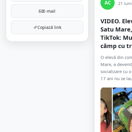
AC
21 iun
E-mail
VIDEO. Elev
Copiază link
Satu Mare,
TikTok: Mu
câmp cu tr
O elevă din com
Mare, a devenit
socializare cu o
17 ani nu se lau