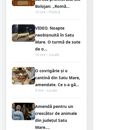
Bolojan: „Româ...
10 ore • Politică
VIDEO. Noapte
neobișnuită în Satu
Mare. O turmă de sute
de o...
10 ore • Locale
O covrigărie și o
cantină din Satu Mare,
amendate. Ce s-a gă...
9 ore • Locale
Amendă pentru un
crescător de animale
din județul Satu
Mare....