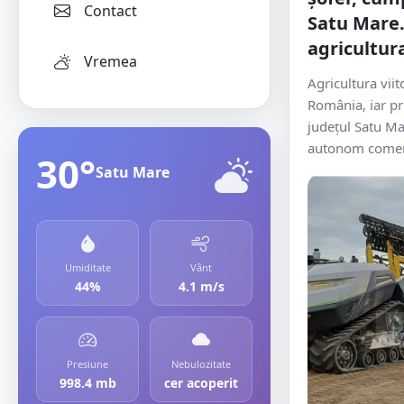
Contact
Satu Mare.
agricultur
Vremea
Agricultura viito
România, iar pr
județul Satu Ma
autonom comerci
30°
Satu Mare
Umiditate
Vânt
44%
4.1 m/s
Presiune
Nebulozitate
998.4 mb
cer acoperit