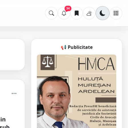
34
📢 Publicitate
a
in
 sub