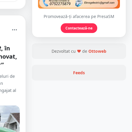
Promovează-ți afacerea pe PresaSM
Contactează-ne
, în
Dezvoltat cu
❤
de
Ottoweb
novat,
r”
Feeds
eluri de
un
ngajat al