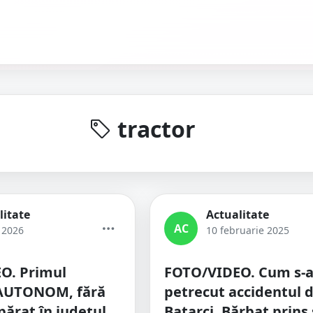
tractor
litate
Actualitate
AC
 2026
10 februarie 2025
O. Primul
FOTO/VIDEO. Cum s-
AUTONOM, fără
petrecut accidentul d
părat în județul
Batarci. Bărbat prins