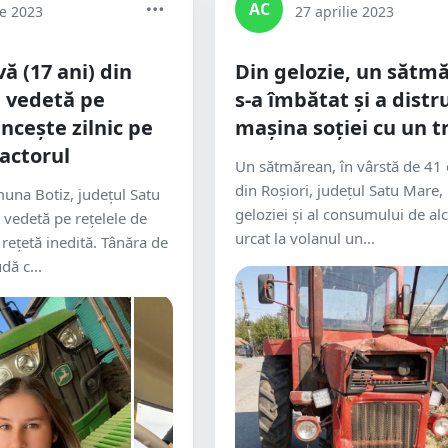
AC
ie 2023
27 aprilie 2023
ă (17 ani) din
Din gelozie, un sătm
 vedetă pe
s-a îmbătat și a distr
ncește zilnic pe
mașina soției cu un t
actorul
Un sătmărean, în vârstă de 41 
din Roșiori, județul Satu Mare,
una Botiz, județul Satu
geloziei și al consumului de alc
 vedetă pe rețelele de
urcat la volanul un...
 rețetă inedită. Tânăra de
dă c...