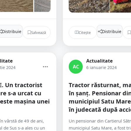
Distribuie
Distribuie
Salvează
Citește
litate
Actualitate
AC
tie 2024
6 ianuarie 2024
 Un tractorist
Tractor răsturnat, m
re s-a urcat cu
în șanț. Pensionar di
peste mașina unei
municipiul Satu Mare
în judecată după acc
n vârstă de 49 de ani,
Un pensionar din Cartierul Săt
ul de Sus s-a ales cu un
municipiul Satu Mare, a fost tr