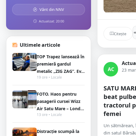
Vânt din NNV
Actualizat: 20:00
Citește
Ultimele articole
TOP Trapez lansează în
Actua
premieră gardul
AC
23 mar
metalic „ZIG ZAG”. Ev...
19 ore • Locale
SATU MARE.
FOTO. Haos pentru
beat pulbe
pasagerii cursei Wizz
tractorul 
Air Satu Mare – Lond...
femei
13 ore • Locale
Un sătmărean, î
Distracție scumpă la
din satul Bârsă