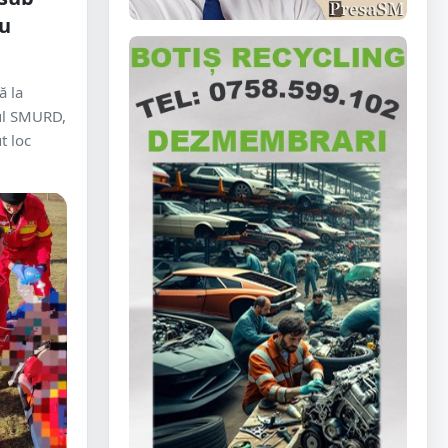
cu
ă la
rul SMURD,
t loc