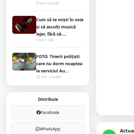
9 ore • Locale
Cum să te miști în voie
și să asculți muzică
lejer, fără să-...
0 ore • Life
FOTO. Tinerii polițiști
care nu dorm noaptea
la serviciu! Au...
22 ore • Locale
Distribuie
Facebook
WhatsApp
Actua