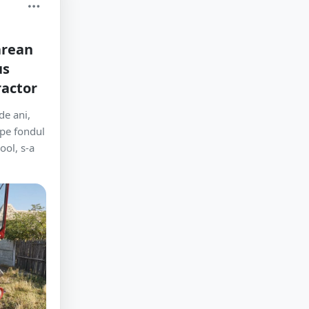
ărean
us
ractor
de ani,
 pe fondul
ool, s-a