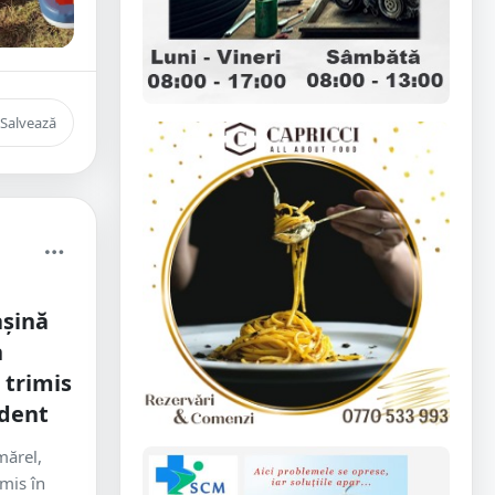
Salvează
așină
n
 trimis
ident
mărel,
imis în