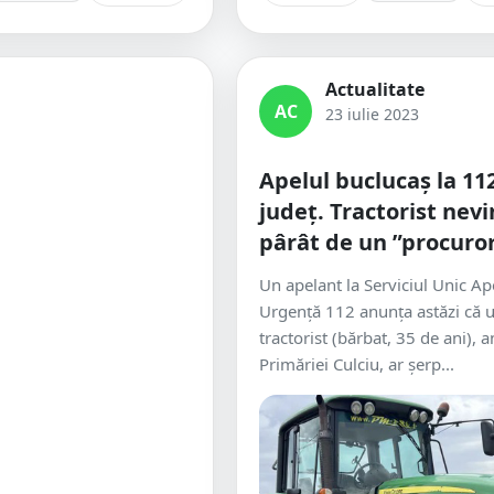
Actualitate
AC
23 iulie 2023
Apelul buclucaș la 112
județ. Tractorist nevi
pârât de un ”procuro
Un apelant la Serviciul Unic Ap
Urgență 112 anunța astăzi că 
tractorist (bărbat, 35 de ani), a
Primăriei Culciu, ar șerp...