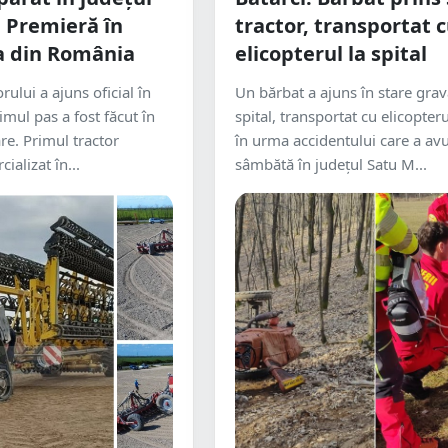
 Premieră în
tractor, transportat 
a din România
elicopterul la spital
rului a ajuns oficial în
Un bărbat a ajuns în stare grav
imul pas a fost făcut în
spital, transportat cu elicopte
re. Primul tractor
în urma accidentului care a avu
alizat în...
sâmbătă în județul Satu M...