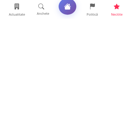
Anchete
Actualitate
Politică
Necitite
Ultimele articole
La ce ore va putea fi observată eclipsa de
soare la Satu Mar...
12 ore • Life
FOTO/VIDEO. Controale „reinstituite”
temporar la frontiera c...
11 ore • Locale
Șofer de TIR, prins la 71 de ani cu permisul
suspendat. Un t...
11 ore • Locale