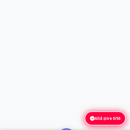
Altă știre
0/56