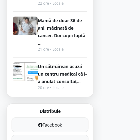
22 ore • Locale
Mamă de doar 36 de
ani, măcinată de
cancer. Doi copii luptă
...
21 ore • Locale
Un sătmărean acuză
un centru medical că i-
a anulat consultaț...
20 ore • Locale
Distribuie
Facebook