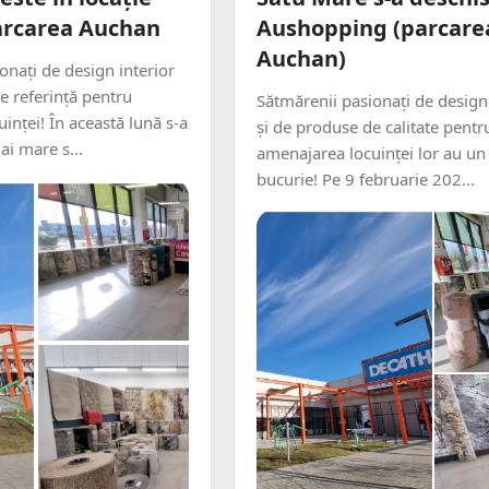
arcarea Auchan
Aushopping (parcare
Auchan)
onați de design interior
e referință pentru
Sătmărenii pasionați de design 
inței! În această lună s-a
și de produse de calitate pentr
ai mare s...
amenajarea locuinței lor au un
bucurie! Pe 9 februarie 202...