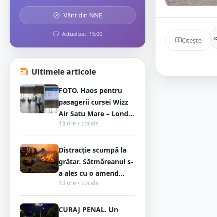
Vânt din NNE
Actualizat: 15:00
Citește
Ultimele articole
FOTO. Haos pentru
pasagerii cursei Wizz
Air Satu Mare – Lond...
13 ore • Locale
Distracție scumpă la
grătar. Sătmăreanul s-
a ales cu o amend...
13 ore • Locale
CURAJ PENAL. Un