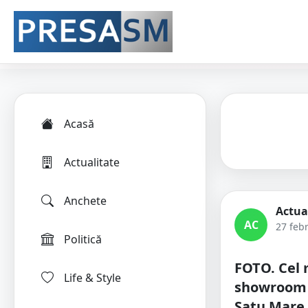
Acasă
Actualitate
Anchete
Actua
AC
27 feb
Politică
FOTO. Cel
Life & Style
showroom 
Satu Mare 