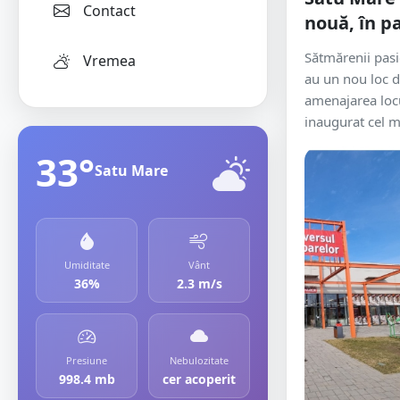
Contact
nouă, în p
Sătmărenii pasi
Vremea
au un nou loc d
amenajarea locu
inaugurat cel m
33°
Satu Mare
Umiditate
Vânt
36%
2.3 m/s
Presiune
Nebulozitate
998.4 mb
cer acoperit