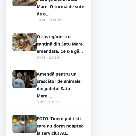
Mare. O turmă de sute
de o...
10 ore • Locale
O covrigărie și o
cantină din Satu Mare,
amendate. Ce s-a gă...
9 ore • Locale
Amendă pentru un
crescător de animale
din județul Satu
Mare....
9 ore • Locale
FOTO. Tinerii polițiști
care nu dorm noaptea
la serviciu! Au...