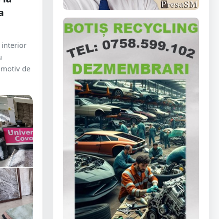
a
interior
u
 motiv de