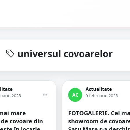
universul covoarelor
litate
Actualitate
AC
ruarie 2025
9 februarie 2025
 mai mare
FOTOGALERIE. Cel ma
de covoare din
showroom de covoare
este în locație
Satu Mare s-a deschis