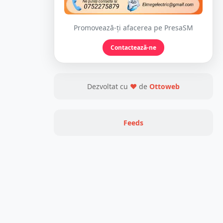
Promovează-ți afacerea pe PresaSM
Contactează-ne
Dezvoltat cu
❤
de
Ottoweb
Feeds