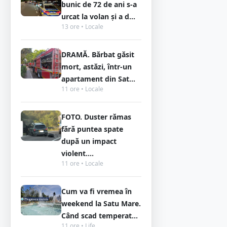
bunic de 72 de ani s-a
urcat la volan și a d...
13 ore • Locale
DRAMĂ. Bărbat găsit
mort, astăzi, într-un
apartament din Sat...
11 ore • Locale
FOTO. Duster rămas
fără puntea spate
după un impact
violent....
11 ore • Locale
Cum va fi vremea în
weekend la Satu Mare.
Când scad temperat...
11 ore • Life