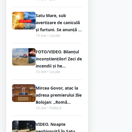
Satu Mare, sub
avertizare de caniculă
și furtuni. Se anunță ...
10 ore • Locale
FOTO/VIDEO. Bilanțul
inconștienților! Zeci de
incendii și he...
10 ore • Locale
Mircea Govor, atac la
adresa premierului Ilie
Bolojan: „Româ...
10 ore • Politică
VIDEO. Noapte
neobișnuită în Satu