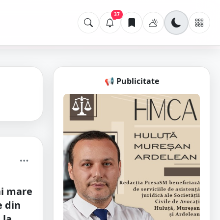
37
📢 Publicitate
i mare
 din
 la