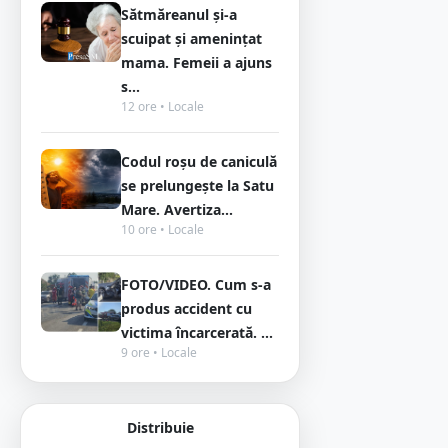
Sătmăreanul și-a
scuipat și amenințat
mama. Femeii a ajuns
s...
12 ore • Locale
Codul roșu de caniculă
se prelungește la Satu
Mare. Avertiza...
10 ore • Locale
FOTO/VIDEO. Cum s-a
produs accident cu
victima încarcerată. ...
9 ore • Locale
Distribuie