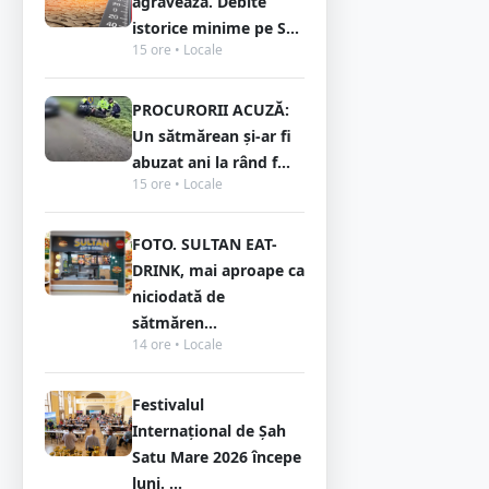
agravează. Debite
istorice minime pe S...
15 ore • Locale
PROCURORII ACUZĂ:
Un sătmărean și-ar fi
abuzat ani la rând f...
15 ore • Locale
FOTO. SULTAN EAT-
DRINK, mai aproape ca
niciodată de
sătmăren...
14 ore • Locale
Festivalul
Internațional de Șah
Satu Mare 2026 începe
luni. ...