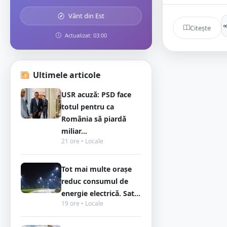
Vânt din Est
Citește
Actualizat: 03:00
Ultimele articole
USR acuză: PSD face
totul pentru ca
România să piardă
miliar...
21 ore • Locale
Tot mai multe orașe
reduc consumul de
energie electrică. Sat...
19 ore • Locale