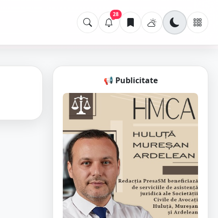
28
📢 Publicitate