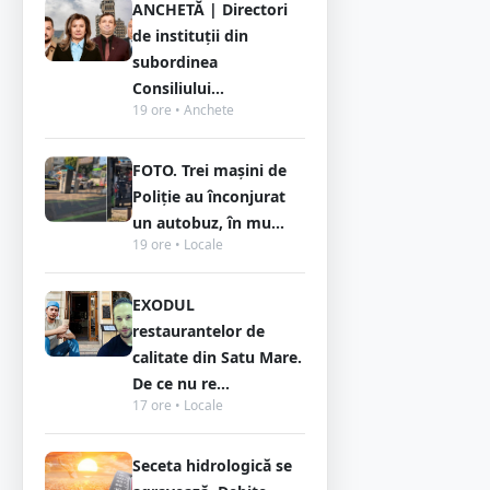
ANCHETĂ | Directori
de instituții din
subordinea
Consiliului...
19 ore • Anchete
FOTO. Trei mașini de
Poliție au înconjurat
un autobuz, în mu...
19 ore • Locale
EXODUL
restaurantelor de
calitate din Satu Mare.
De ce nu re...
17 ore • Locale
Seceta hidrologică se