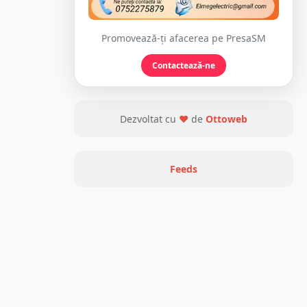
Promovează-ți afacerea pe PresaSM
Contactează-ne
Dezvoltat cu
❤
de
Ottoweb
Feeds