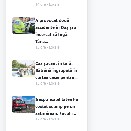
14 ore • Locale
A provocat două
accidente în Oaș și a
încercat să fugă.
Tână...
13 ore • Locale
Caz șocant în țară.
Bătrână îngropată în
curtea casei pentru...
13 ore • Locale
Iresponsabilitatea l-a
costat scump pe un
sătmărean. Focul i...
12 ore • Locale