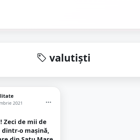
valutiști
litate
mbrie 2021
! Zeci de mii de
i dintr-o mașină,
are din Satu Mare