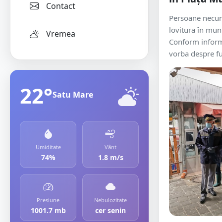
Contact
Persoane necun
lovitura în mun
Vremea
Conform inform
vorba despre fu
22°
Satu Mare
Umiditate
Vânt
74%
1.8 m/s
Presiune
Nebulozitate
1001.7 mb
cer senin