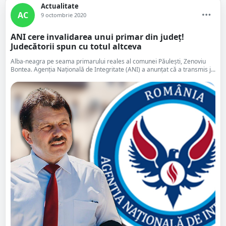
Actualitate
AC
9 octombrie 2020
ANI cere invalidarea unui primar din județ!
Judecătorii spun cu totul altceva
Alba-neagra pe seama primarului reales al comunei Păulești, Zenoviu
Bontea. Agenția Națională de Integritate (ANI) a anunțat că a transmis j...