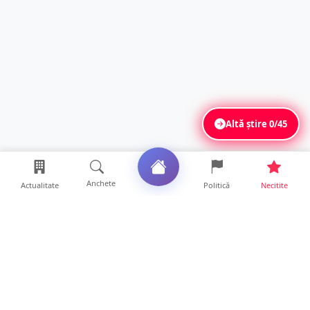
Altă știre
0/45
Anchete
Actualitate
Politică
Necitite
Ultimele articole
Se extinde unul dintre cele mai cunoscute
lanțuri locale din...
12 ore • Locale