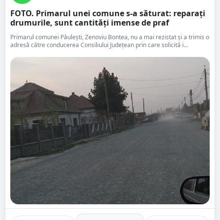
FOTO. Primarul unei comune s-a săturat: reparați
drumurile, sunt cantități imense de praf
Primarul comunei Păulești, Zenoviu Bontea, nu a mai rezistat și a trimis o
adresă către conducerea Consiliului Județean prin care solicită i...