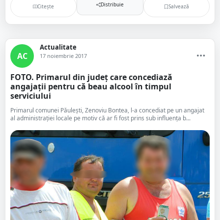
Distribuie
Citește
Salvează
Actualitate
AC
17 noiembrie 2017
FOTO. Primarul din județ care concediază
angajații pentru că beau alcool în timpul
serviciului
Primarul comunei Păulești, Zenoviu Bontea, l-a concediat pe un angajat
al administrației locale pe motiv că ar fi fost prins sub influența b...