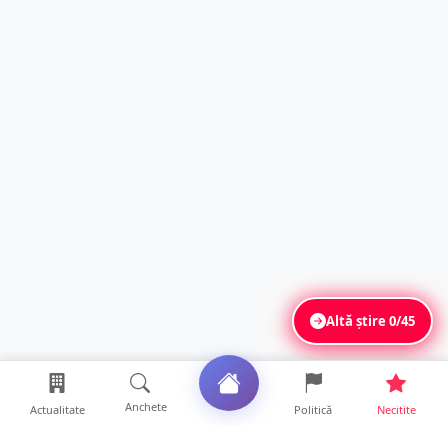
Altă știre
0/45
Anchete
Actualitate
Politică
Necitite