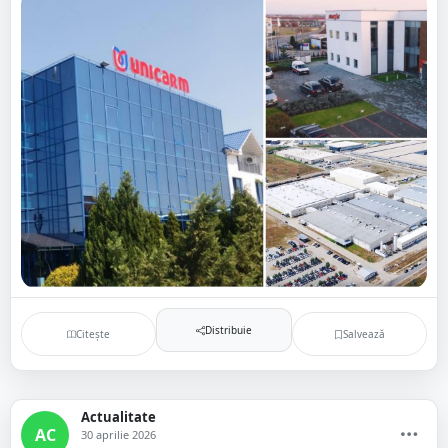
Distribuie
Citește
Salvează
Actualitate
AC
30 aprilie 2026