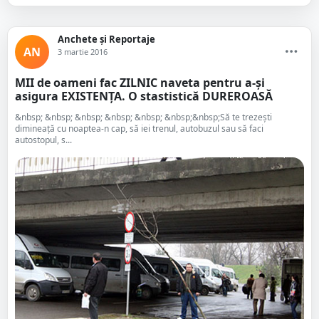
Anchete și Reportaje
AN
3 martie 2016
MII de oameni fac ZILNIC naveta pentru a-și
asigura EXISTENȚA. O stastistică DUREROASĂ
&nbsp; &nbsp; &nbsp; &nbsp; &nbsp; &nbsp;&nbsp;Să te trezeşti
dimineaţă cu noaptea-n cap, să iei trenul, autobuzul sau să faci
autostopul, s...