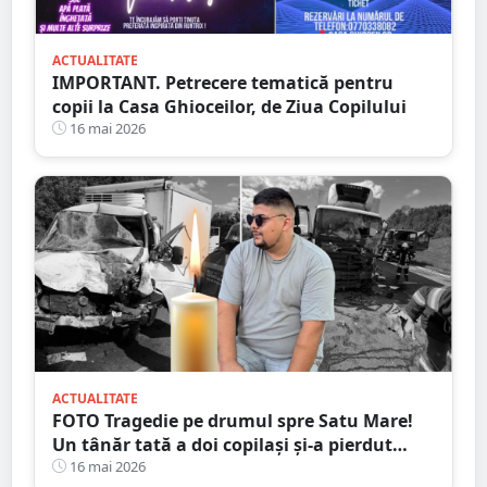
ACTUALITATE
IMPORTANT. Petrecere tematică pentru
copii la Casa Ghioceilor, de Ziua Copilului
16 mai 2026
ACTUALITATE
FOTO Tragedie pe drumul spre Satu Mare!
Un tânăr tată a doi copilași și-a pierdut
viața într-un accident cumplit
16 mai 2026