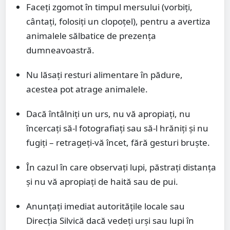
Faceți zgomot în timpul mersului (vorbiți,
cântați, folosiți un clopoțel), pentru a avertiza
animalele sălbatice de prezența
dumneavoastră.
Nu lăsați resturi alimentare în pădure,
acestea pot atrage animalele.
Dacă întâlniți un urs, nu vă apropiați, nu
încercați să-l fotografiați sau să-l hrăniți și nu
fugiți – retrageți-vă încet, fără gesturi bruște.
În cazul în care observați lupi, păstrați distanța
și nu vă apropiați de haită sau de pui.
Anunțați imediat autoritățile locale sau
Direcția Silvică dacă vedeți urși sau lupi în