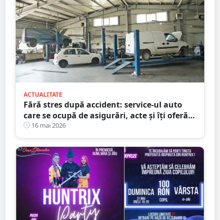
ACTUALITATE
Fără stres după accident: service-ul auto
care se ocupă de asigurări, acte și îți oferă
mașină la schimb
16 mai 2026