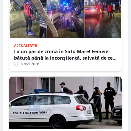
ACTUALITATE
La un pas de crimă în Satu Mare! Femeie
bătută până la inconștiență, salvată de cei
4 copilași
16 mai 2026