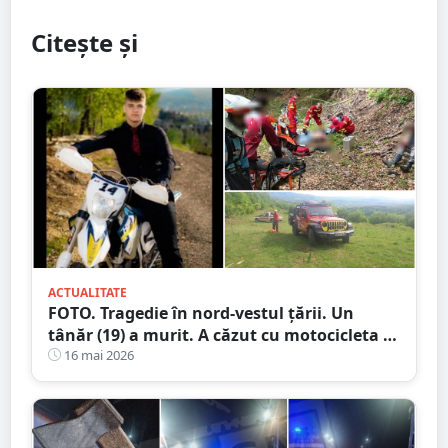
Citește și
ACTUALITATE
FOTO. Tragedie în nord-vestul țării. Un
tânăr (19) a murit. A căzut cu motocicleta în
prăpastie
16 mai 2026