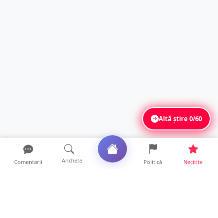
Altă știre
0/60
Anchete
Comentarii
Politică
Necitite
Ultimele articole
ANCHETĂ. Acuzații explozive la DGASPC