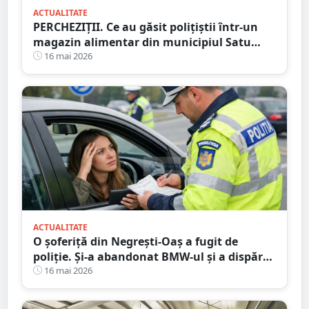
ACTUALITATE
PERCHEZIȚII. Ce au găsit polițiștii într-un
magazin alimentar din municipiul Satu
Mare
16 mai 2026
ACTUALITATE
O șoferiță din Negrești-Oaș a fugit de
poliție. Și-a abandonat BMW-ul și a dispărut
printre blocuri
16 mai 2026