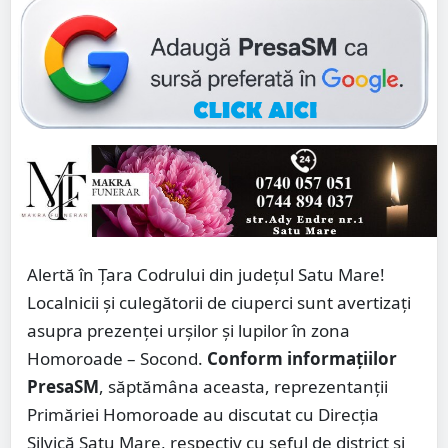
Alertă în Țara Codrului din județul Satu Mare!
Localnicii și culegătorii de ciuperci sunt avertizați
asupra prezenței urșilor și lupilor în zona
Homoroade – Socond.
Conform informațiilor
PresaSM
, săptămâna aceasta, reprezentanții
Primăriei Homoroade au discutat cu Direcția
Silvică Satu Mare, respectiv cu șeful de district și