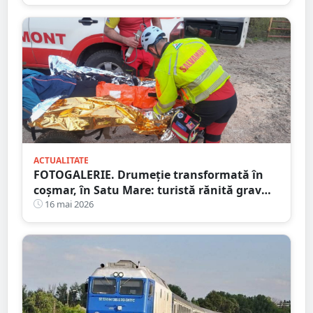
ACTUALITATE
FOTOGALERIE. Drumeție transformată în
coșmar, în Satu Mare: turistă rănită grav
după ce a alergat pe un traseu acoperit cu
16 mai 2026
frunze