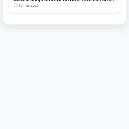
de vânt și ploi în averse
16 mai 2026