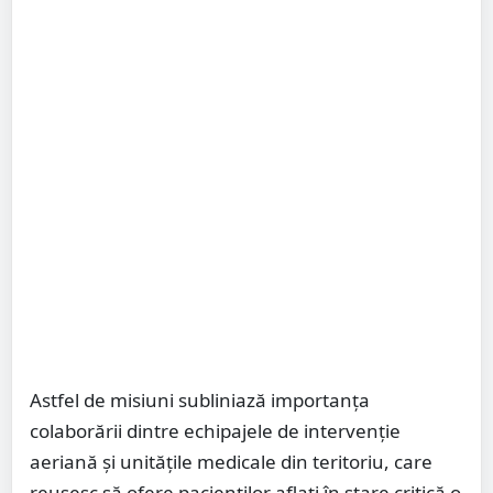
Astfel de misiuni subliniază importanța
colaborării dintre echipajele de intervenție
aeriană și unitățile medicale din teritoriu, care
reușesc să ofere pacienților aflați în stare critică o