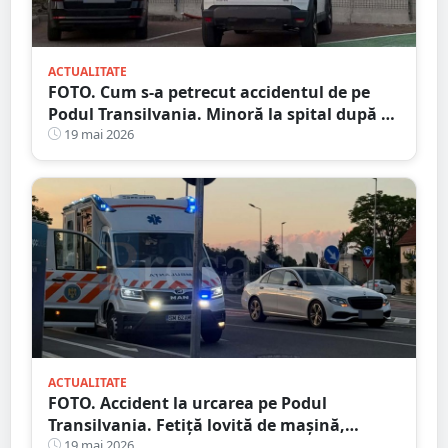
ACTUALITATE
FOTO. Cum s-a petrecut accidentul de pe
Podul Transilvania. Minoră la spital după ce
a fost lovită pe trecere
19 mai 2026
ACTUALITATE
FOTO. Accident la urcarea pe Podul
Transilvania. Fetiță lovită de mașină,
aruncată în aer
19 mai 2026