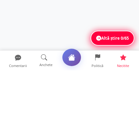
Altă știre
0/65
Anchete
Comentarii
Politică
Necitite
Ultimele articole
Polițist din Satu Mare, prins la volan cu 1,75
g/l alcool în...
19 ore • Locale
TOP Trapez lansează în premieră gardul
metalic „ZIG ZAG”. Ev...