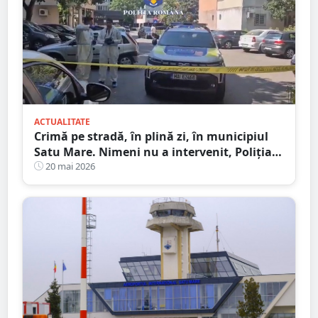
ACTUALITATE
Crimă pe stradă, în plină zi, în municipiul
Satu Mare. Nimeni nu a intervenit, Poliția a
dat o simplă amendă!
20 mai 2026