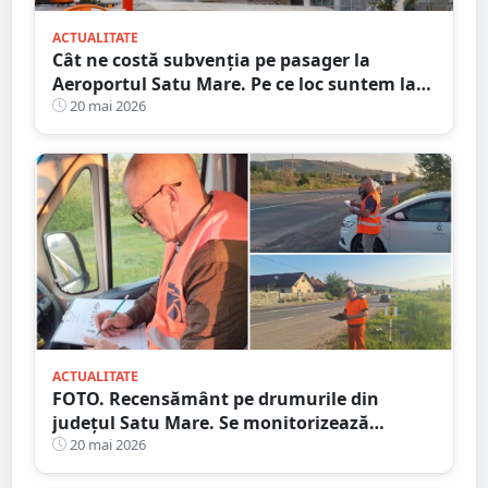
ACTUALITATE
Cât ne costă subvenția pe pasager la
Aeroportul Satu Mare. Pe ce loc suntem la
nivel național
20 mai 2026
ACTUALITATE
FOTO. Recensământ pe drumurile din
județul Satu Mare. Se monitorizează
traficul rutier
20 mai 2026