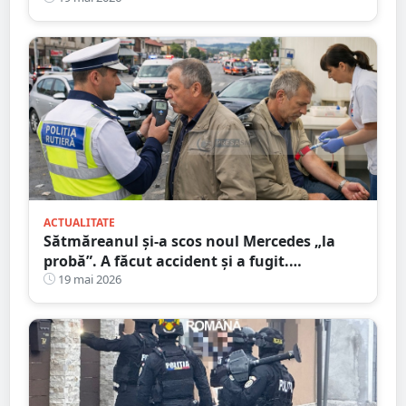
ACTUALITATE
Sătmăreanul și-a scos noul Mercedes „la
probă”. A făcut accident și a fugit.
Etilotestul, dat peste cap
19 mai 2026