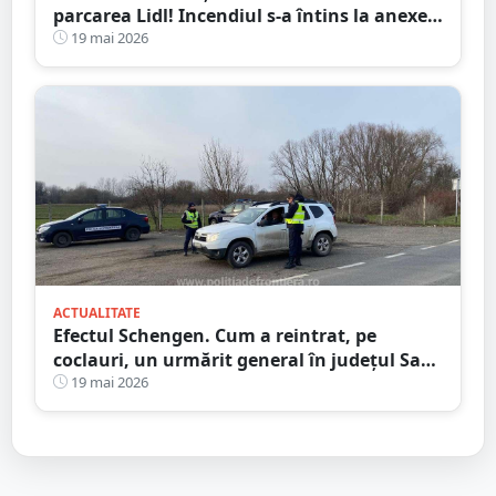
parcarea Lidl! Incendiul s-a întins la anexele
din jur
19 mai 2026
ACTUALITATE
Efectul Schengen. Cum a reintrat, pe
coclauri, un urmărit general în județul Satu
Mare
19 mai 2026