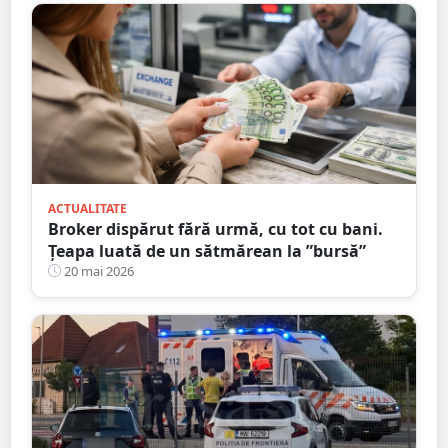
ACTUALITATE
Broker dispărut fără urmă, cu tot cu bani.
Țeapa luată de un sătmărean la ”bursă”
20 mai 2026