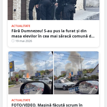
ACTUALITATE
Fără Dumnezeu! S-au pus la furat și din
masa elevilor în cea mai săracă comună din
județul Satu Mare
19 mai 2026
ACTUALITATE
FOTO/VIDEO. Mașină făcută scrum în