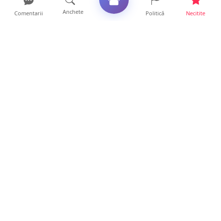
Anchete
Comentarii
Politică
Necitite
Ultimele articole
ANCHETĂ. Acuzații explozive la DGASPC
Satu Mare! Salarii uri...
18 ore • Anchete
FOTO/VIDEO. Accident cumplit! Impact
frontal între un TIR și...
16 ore • Locale
FOTO. Nebunie de arome în centrul
Sătmarului! Nazar Kebab Ho...
15 ore • Locale
La ce ore va putea fi observată eclipsa de