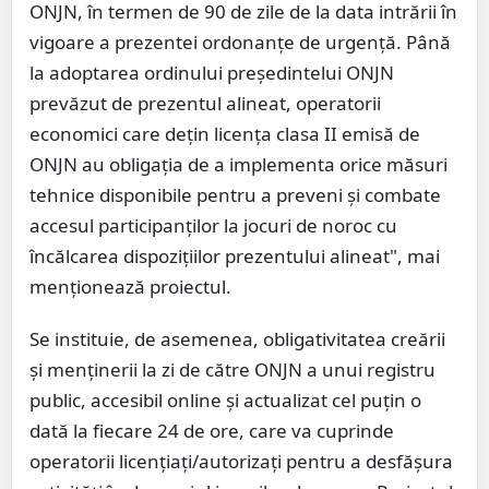
ONJN, în termen de 90 de zile de la data intrării în
vigoare a prezentei ordonanţe de urgenţă. Până
la adoptarea ordinului preşedintelui ONJN
prevăzut de prezentul alineat, operatorii
economici care deţin licenţa clasa II emisă de
ONJN au obligaţia de a implementa orice măsuri
tehnice disponibile pentru a preveni şi combate
accesul participanţilor la jocuri de noroc cu
încălcarea dispoziţiilor prezentului alineat", mai
menţionează proiectul.
Se instituie, de asemenea, obligativitatea creării
şi menţinerii la zi de către ONJN a unui registru
public, accesibil online şi actualizat cel puţin o
dată la fiecare 24 de ore, care va cuprinde
operatorii licenţiaţi/autorizaţi pentru a desfăşura