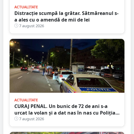
ACTUALITATE
Distracție scumpă la grătar. Sătmăreanul s-
a ales cu o amendă de mii de lei
7 august 2026
ACTUALITATE
CURAJ PENAL. Un bunic de 72 de ani s-a
urcat la volan și a dat nas în nas cu Poliția
Satu Mare
7 august 2026