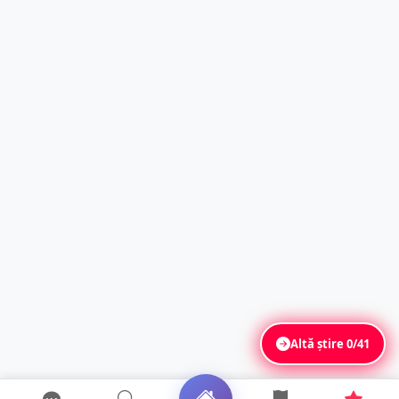
Altă știre
0/41