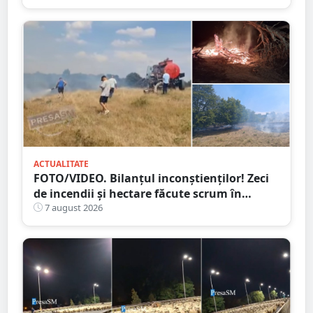
ACTUALITATE
FOTO/VIDEO. Bilanțul inconștienților! Zeci
de incendii și hectare făcute scrum în
județul Satu Mare
7 august 2026