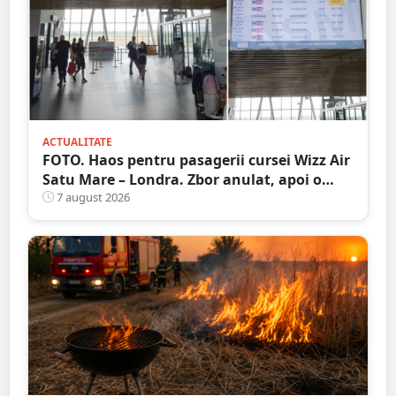
ACTUALITATE
FOTO. Haos pentru pasagerii cursei Wizz Air
Satu Mare – Londra. Zbor anulat, apoi o
nouă întârziere. Fără explicații clare
7 august 2026