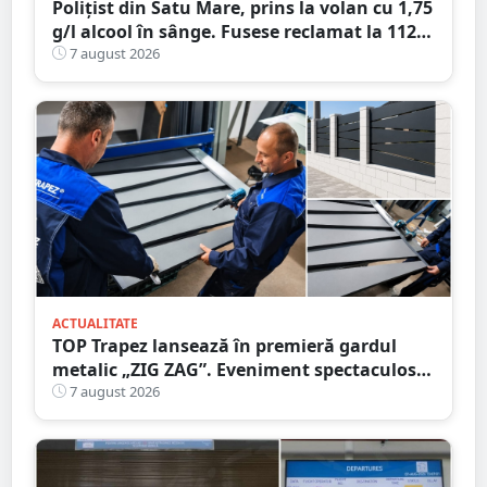
Polițist din Satu Mare, prins la volan cu 1,75
g/l alcool în sânge. Fusese reclamat la 112
că circula pe contrasens
7 august 2026
ACTUALITATE
TOP Trapez lansează în premieră gardul
metalic „ZIG ZAG”. Eveniment spectaculos
în Grădina Romei
7 august 2026