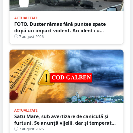
ACTUALITATE
FOTO. Duster rămas fără puntea spate
după un impact violent. Accident cu
implicarea unei mașini din Satu Mare
7 august 2026
ACTUALITATE
Satu Mare, sub avertizare de caniculă și
furtuni. Se anunță vijelii, dar și temperaturi
ridicate. Avertizarea ANM
7 august 2026