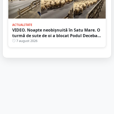
ACTUALITATE
VIDEO. Noapte neobișnuită în Satu Mare. O
turmă de sute de oi a blocat Podul Decebal.
Gest de apreciat al ciobanului
7 august 2026