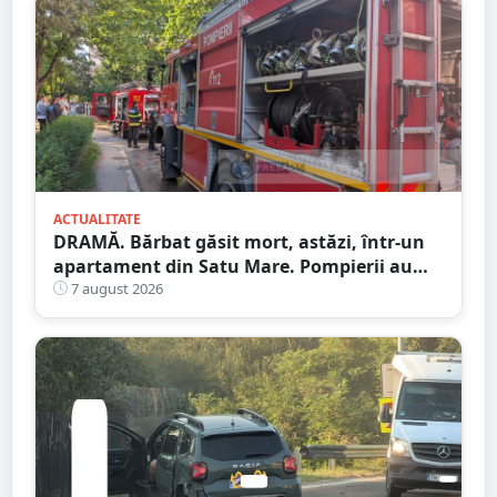
ACTUALITATE
DRAMĂ. Bărbat găsit mort, astăzi, într-un
apartament din Satu Mare. Pompierii au
spart ușa
7 august 2026