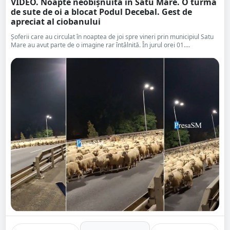
VIDEO. Noapte neobișnuită în Satu Mare. O turmă
de sute de oi a blocat Podul Decebal. Gest de
apreciat al ciobanului
Șoferii care au circulat în noaptea de joi spre vineri prin municipiul Satu
Mare au avut parte de o imagine rar întâlnită. În jurul orei 01....