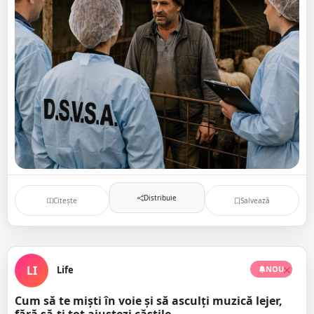
Distribuie
Citește
Salvează
LI
Life
NOU
Cum să te miști în voie și să asculți muzică lejer,