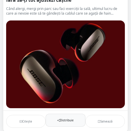
fără să-ți tot ajustezi căștile
Când alergi, mergi prin parc sau faci exerciții la sală, ultimul lucru de
care ai nevoie este să te gândești la cablul care se agață de hain...
Distribuie
Citește
Salvează