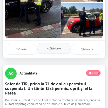
Distribuie
Citește
Salvează
AC
Actualitate
NOU
Șofer de TIR, prins la 71 de ani cu permisul
suspendat. Un tânăr fără permis, oprit și el la
Petea
Doi șoferi au intrat în vizorul polițiștilor de frontieră sătmăreni, după ce
au fost depistați conducând pe drumurile publice deși nu aveau ...