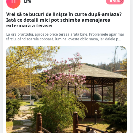
LI
Life
NOU
Vrei să te bucuri de liniște în curte după-amiaza?
Iată ce detalii mici pot schimba amenajarea
exterioară a terasei
La ora prânzului, aproape orice terasă arată bine. Problemele apar mai
târziu, când soarele coboară, lumina lovește oblic masa, iar dalele p...