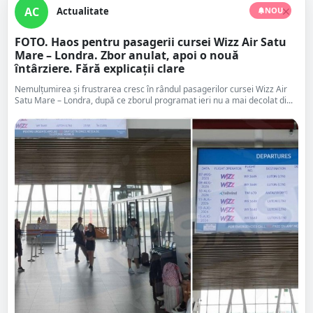
AC
Actualitate
NOU
FOTO. Haos pentru pasagerii cursei Wizz Air Satu
Mare – Londra. Zbor anulat, apoi o nouă
întârziere. Fără explicații clare
Nemulțumirea și frustrarea cresc în rândul pasagerilor cursei Wizz Air
Satu Mare – Londra, după ce zborul programat ieri nu a mai decolat di...