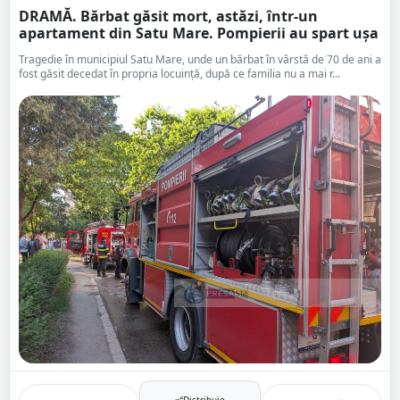
DRAMĂ. Bărbat găsit mort, astăzi, într-un
apartament din Satu Mare. Pompierii au spart ușa
Tragedie în municipiul Satu Mare, unde un bărbat în vârstă de 70 de ani a
fost găsit decedat în propria locuință, după ce familia nu a mai r...
Distribuie