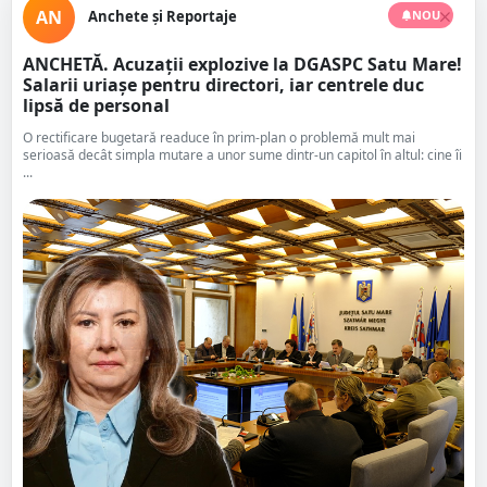
AN
Anchete și Reportaje
NOU
ANCHETĂ. Acuzații explozive la DGASPC Satu Mare!
Salarii uriașe pentru directori, iar centrele duc
lipsă de personal
O rectificare bugetară readuce în prim-plan o problemă mult mai
serioasă decât simpla mutare a unor sume dintr-un capitol în altul: cine îi
...