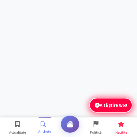
Altă știre
0/60
Anchete
Actualitate
Politică
Necitite