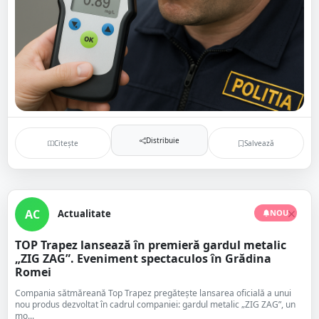
Distribuie
Citește
Salvează
AC
Actualitate
NOU
TOP Trapez lansează în premieră gardul metalic
„ZIG ZAG”. Eveniment spectaculos în Grădina
Romei
Compania sătmăreană Top Trapez pregătește lansarea oficială a unui
nou produs dezvoltat în cadrul companiei: gardul metalic „ZIG ZAG”, un
mo...