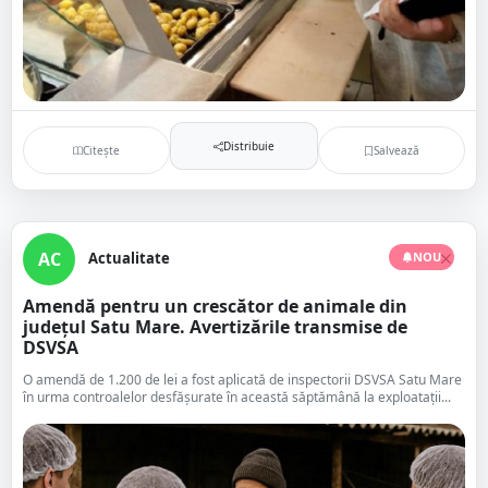
Distribuie
Citește
Salvează
AC
Actualitate
NOU
Amendă pentru un crescător de animale din
județul Satu Mare. Avertizările transmise de
DSVSA
O amendă de 1.200 de lei a fost aplicată de inspectorii DSVSA Satu Mare
în urma controalelor desfășurate în această săptămână la exploatații...