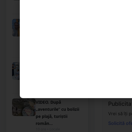
Satu Mare. Sân...
13 ore • Locale
FOTO/VIDEO. Cine este
sătmăreanul care
Trimite o
umblă cu crucea în
Ai fost mar
sp...
videoclipuri
12 ore • Locale
Trimite ști
Unde te poți angaja
după absolvirea Școlii
Postliceale „Henr...
12 ore • Locale
VIDEO. După
Publicita
„aventurile” cu bolizii
Vrei să îți
pe plajă, turiștii
Solicită of
român...
10 ore • Locale