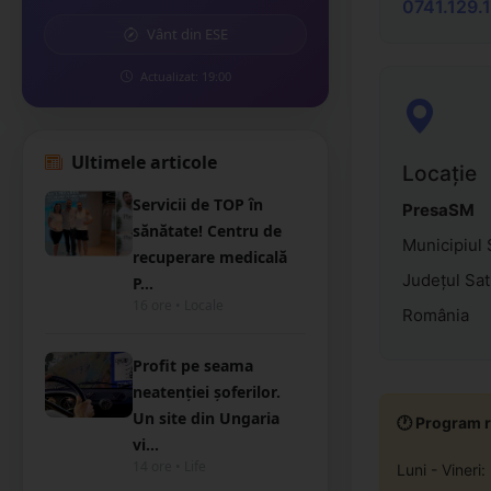
0741.129.
Vânt din ESE
Actualizat: 19:00
Ultimele articole
Locație
Servicii de TOP în
PresaSM
sănătate! Centru de
Municipiul
recuperare medicală
Județul Sa
P...
16 ore • Locale
România
Profit pe seama
neatenției șoferilor.
Un site din Ungaria
🕐 Program r
vi...
14 ore • Life
Luni - Vineri: