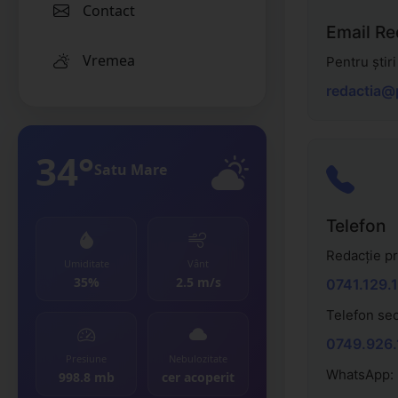
Contact
Email Re
Vremea
Pentru știri
redactia@
34°
Satu Mare
Telefon
Redacție pr
Umiditate
Vânt
35%
2.5 m/s
0741.129.
Telefon se
0749.926.
Presiune
Nebulozitate
WhatsApp:
998.8 mb
cer acoperit