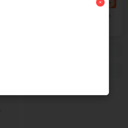
×
Promovează-ți afacerea pe PresaSM
Contactează-ne
sau
Dezvoltat cu
❤
de
Ottoweb
Feeds
.