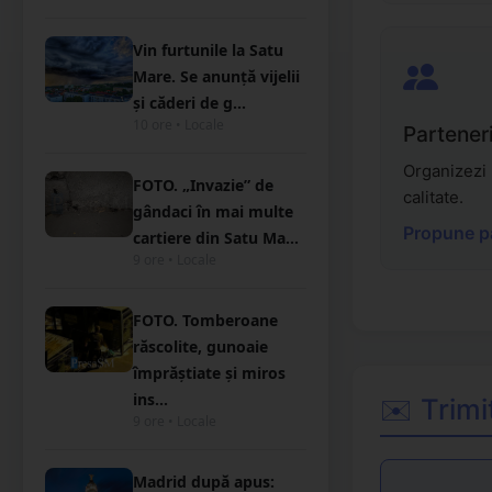
Vin furtunile la Satu
Mare. Se anunță vijelii
și căderi de g...
10 ore • Locale
Partener
Organizezi
FOTO. „Invazie” de
calitate.
gândaci în mai multe
Propune p
cartiere din Satu Ma...
9 ore • Locale
FOTO. Tomberoane
răscolite, gunoaie
împrăștiate și miros
ins...
✉️ Trim
9 ore • Locale
Madrid după apus: