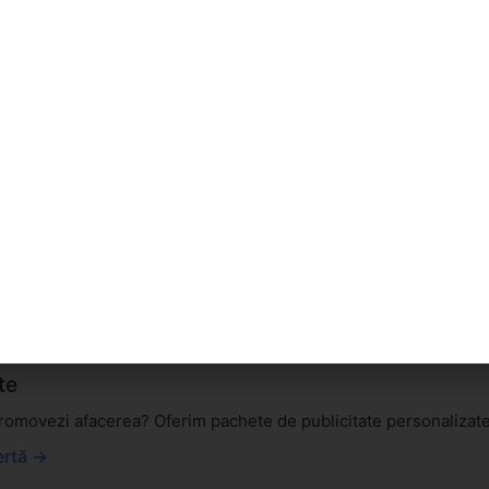
 Știre
tor la un eveniment important? Trimite-ne informații, fotografii 
.
re →
te
 promovezi afacerea? Oferim pachete de publicitate personalizate
ertă →