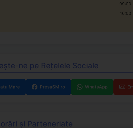
09:00 
10:00 
ește-ne pe Rețelele Sociale
Satu Mare
PresaSM.ro
WhatsApp
Em
orări și Parteneriate