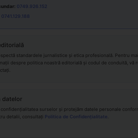
cundar:
0749.926.152
0741.129.188
editorială
pectă standardele jurnalistice și etica profesională. Pentru ma
mații despre politica noastră editorială și codul de conduită, vă
ctați.
 datelor
onfidențialitatea surselor și protejăm datele personale confo
u detalii, consultați
Politica de Confidențialitate
.