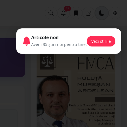
35
Articole noi!
Vezi știrile
Avem 35 știri noi pentru tine.
📢 Publicitate