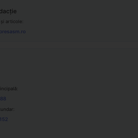
dacție
 și articole:
presasm.ro
incipală:
188
cundar:
152