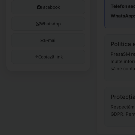
Telefon se
Facebook
WhatsApp:
WhatsApp
E-mail
Politica 
PresaSM res
Copiază link
multe infor
să ne conta
Protecția
Respectăm c
GDPR. Pentr