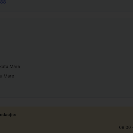
188
 Satu Mare
tu Mare
edacție:
08:00 