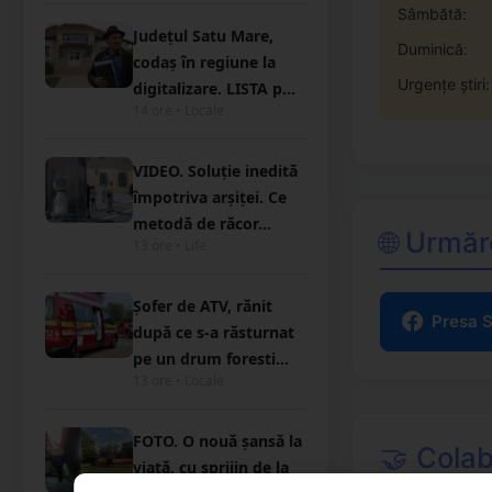
Sâmbătă:
Județul Satu Mare,
Duminică:
codaș în regiune la
Urgențe știri:
digitalizare. LISTA p...
14 ore • Locale
VIDEO. Soluție inedită
împotriva arșiței. Ce
metodă de răcor...
🌐 Urmăr
13 ore • Life
Șofer de ATV, rănit
Presa 
după ce s-a răsturnat
pe un drum foresti...
13 ore • Locale
FOTO. O nouă șansă la
🤝 Colab
viață, cu sprijin de la