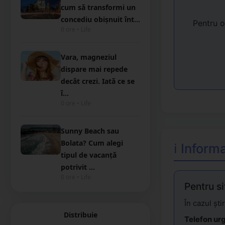
cum să transformi un
concediu obișnuit înt...
Pentru o
0 ore • Life
Vara, magneziul
dispare mai repede
decât crezi. Iată ce se
î...
0 ore • Life
Sunny Beach sau
Bolata? Cum alegi
ℹ️ Infor
tipul de vacanță
potrivit ...
0 ore • Life
Pentru si
În cazul ști
Distribuie
Telefon ur