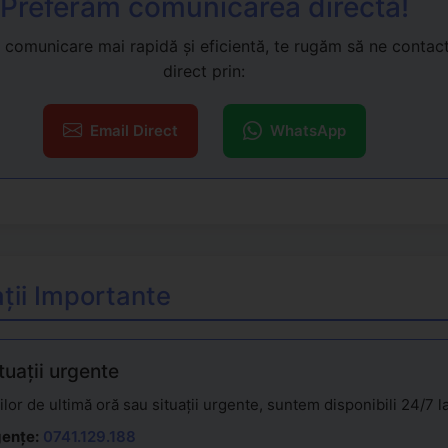
Preferăm comunicarea directă!
 comunicare mai rapidă și eficientă, te rugăm să ne contac
direct prin:
Email Direct
WhatsApp
mații Importante
tuații urgente
rilor de ultimă oră sau situații urgente, suntem disponibili 24/7 la
gențe:
0741.129.188