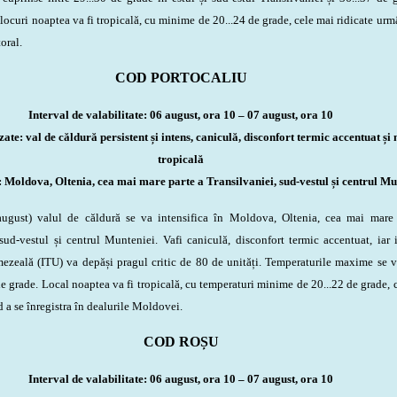
ocuri noaptea va fi tropicală, cu minime de 20...24 de grade, cele mai ridicate urm
toral.
COD PORTOCALIU
Interval de valabilitate: 06 august, ora 10 – 07 august, ora 10
te: val de căldură persistent și intens, caniculă, disconfort termic accentuat și
tropicală
: Moldova, Oltenia, cea mai mare parte a Transilvaniei, sud-vestul și centrul Mu
t) valul de căldură se va intensifica în Moldova, Oltenia, cea mai mare 
 sud-vestul și centrul Munteniei. V
a
fi caniculă, disconfort termic accentuat, iar 
ezeală (ITU) va depăși pragul critic de 80 de unități. Temperaturile maxime se v
de grade. Local noaptea va fi tropicală, cu temperaturi minime de 20...22 de grade, 
 a se înregistra în dealurile Moldovei.
COD ROȘU
Interval de valabilitate: 06 august, ora 10 – 07 august, ora 10