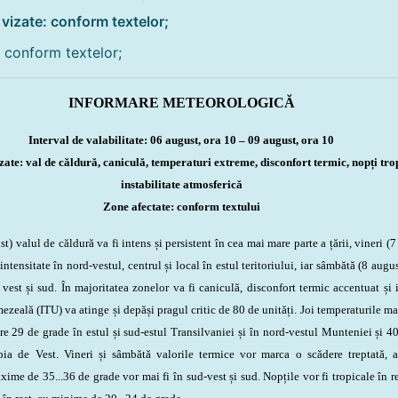
izate: conform textelor;
: conform textelor;
INFORMARE METEOROLOGICĂ
Interval de valabilitate: 06 august, ora 10 – 09 august, ora 10
te: val de căldură, caniculă, temperaturi extreme, disconfort termic, nopți trop
instabilitate atmosferică
Zone afectate: conform textului
valul de căldură va fi intens și persistent în cea mai mare parte a țării, vineri (7
ntensitate în nord-vestul, centrul și local în estul teritoriului, iar sâmbătă (8 augus
 vest și sud. În majoritatea zonelor va fi caniculă, disconfort termic accentuat și 
zeală (ITU) va atinge și depăși pragul critic de 80 de unități. Joi temperaturile m
re 29 de grade în estul și sud-estul Transilvaniei și în nord-vestul Munteniei și 40
a de Vest. Vineri și sâmbătă valorile termice vor marca o scădere treptată, a
ime de 35...36 de grade vor mai fi în sud-vest și sud. Nopțile vor fi tropicale în r