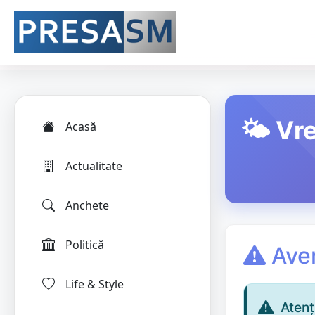
🌤️ Vr
Acasă
Actualitate
Anchete
Politică
Aver
Life & Style
Aten