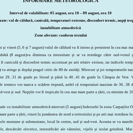
INFORMARE METEOROLOGICĂ
Interval de valabilitate: 05 august, ora 10 – 09 august, ora 10
te: val de căldură, caniculă, temperaturi extreme, disconfort termic, nopți trop
instabilitate atmosferică
Zone afectate: conform textului
i vineri (5, 6 și 7 august) valul de căldură va fi intens și persistent în cea mai ma
âmbătă (8 august)
va diminua ca intensitate și se va restrânge către sud-vestul 
a fi caniculă și disconfort termic accentuat pe arii relativ extinse, iar indicele temp
va atinge și depăși pragul critic de 80 de unități. Miercuri și joi temperaturile m
tre 29...31 de grade pe litoral și până la 40...41 de grade în Câmpia de Vest. V
le termice vor marca o scădere treptată, astfel că temperaturi maxime de 36...38 
ud-vest și sud. Nopțile vor fi tropicale în cea mai mare parte a țării, cu minime de 20
e cu instabilitate atmosferică miercuri (5 august) îndeosebi în zona Carpaților Or
are parte a țării, vineri în jumătatea de nord a teritoriului și pe arii mai restrânse în 
ele montane și submontane, local în centru, sud și sud-vest. Aceasta se va manife
le, descărcări electrice, intensificări ale vântului, vijelii și izolat grindină. Mai