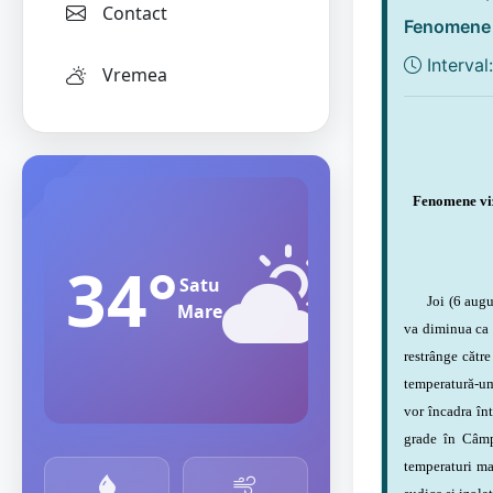
Contact
Fenomene v
Interval
Vremea
Fenomene viza
34°
Satu
Joi (6 august) 
Mare
va diminua ca i
restrânge către
temperatură-ume
vor încadra înt
grade în Câmpi
temperaturi max