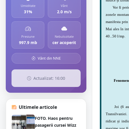
sudice și izola
Umiditate
Vânt
Vor fi perioad
31%
2.0 m/s
zonele montane 
manifesta prin 
Mai ales în int
40...50 l/mp.
Presiune
Nebulozitate
997.9 mb
cer acoperit
Vânt din NNE
Actualizat: 16:00
Fenomene 
Ultimele articole
Joi (6 aug
Transilvaniei. 
FOTO. Haos pentru
ridicat și ind
pasagerii cursei Wizz
maxime vor fi 