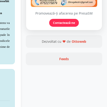
eosebit
Promovează-ți afacerea pe PresaSM
in
Contactează-ne
ntens va
raturile
grade în
indicele
Dezvoltat cu
❤
de
Ottoweb
inime de
Feeds