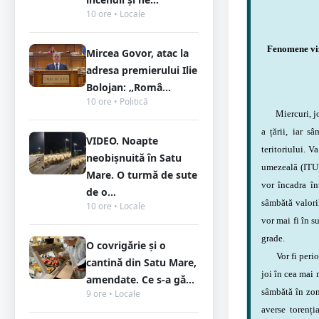
10 ore • Locale
Fenomene viza
Mircea Govor, atac la
adresa premierului Ilie
Bolojan: „Româ...
10 ore • Politică
Miercuri, joi ș
a țării, iar s
VIDEO. Noapte
teritoriului. V
neobișnuită în Satu
umezeală (ITU) 
Mare. O turmă de sute
vor încadra în
de o...
sâmbătă valori
10 ore • Locale
vor mai fi în s
grade.
O covrigărie și o
Vor fi perioad
cantină din Satu Mare,
joi în cea mai m
amendate. Ce s-a gă...
sâmbătă în zon
9 ore • Locale
averse torenția