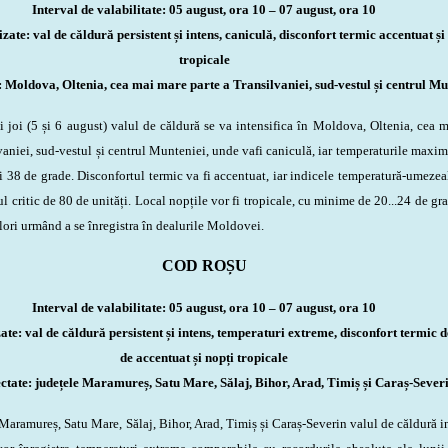
Interval de valabilitate: 05 august, ora 10 – 07 august, ora 10
ate: val de căldură persistent și intens, caniculă, disconfort termic accentuat și
tropicale
: Moldova, Oltenia, cea mai mare parte a Transilvaniei, sud-vestul și centrul Mu
i (5 și 6 august) valul de căldură se va intensifica în Moldova, Oltenia, cea 
vaniei, sud-vestul și centrul Munteniei, unde v
a
fi caniculă, iar temperaturile maxim
și 38 de grade. Disconfortul termic va fi accentuat, iar indicele temperatură-umezea
l critic de 80 de unități. Local nopțile vor fi tropicale, cu minime de 20...24 de gra
lori urmând a se înregistra în dealurile Moldovei.
COD ROȘU
Interval de valabilitate: 05 august, ora 10 – 07 august, ora 10
te: val de căldură persistent și intens, temperaturi extreme, disconfort termic d
de accentuat și
nopți tropicale
ctate: județele Maramureș, Satu Mare, Sălaj, Bihor, Arad, Timiș și Caraș-Sever
ramureș, Satu Mare, Sălaj, Bihor, Arad, Timiș și Caraș-Severin valul de căldură i