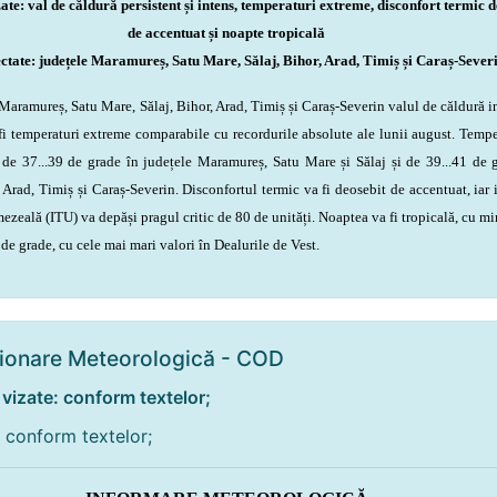
te: val de căldură persistent și intens, temperaturi extreme, disconfort termic d
de accentuat și
noapte tropicală
ctate: județele Maramureș, Satu Mare, Sălaj, Bihor, Arad, Timiș și Caraș-Sever
ramureș, Satu Mare, Sălaj, Bihor, Arad, Timiș și Caraș-Severin valul de căldură i
 fi temperaturi extreme comparabile cu recordurile absolute ale lunii august. Tempe
de 37...39 de grade în județele Maramureș, Satu Mare și Sălaj și de 39...41 de 
 Arad, Timiș și Caraș-Severin. Disconfortul termic va fi deosebit de accentuat, iar 
zeală (ITU) va depăși pragul critic de 80 de unități.
Noaptea va fi tropicală, cu m
 de grade, cu cele mai mari valori în Dealurile de Vest.
ționare Meteorologică - COD
izate: conform textelor;
: conform textelor;