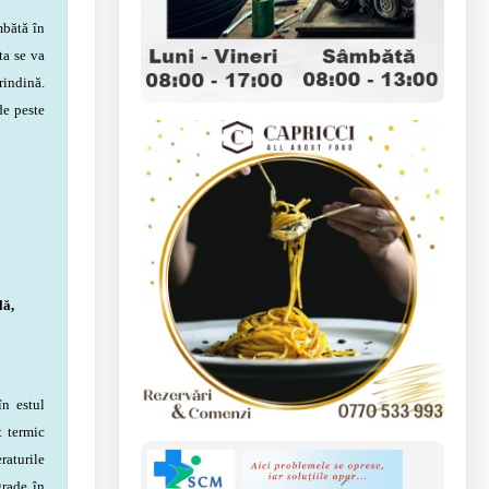
mbătă în
ta se va
rindină.
de peste
lă,
în estul
t termic
raturile
grade în