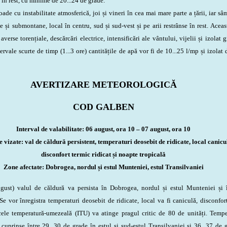
t în rest, cu minime de 20...24 de grade.
e cu instabilitate atmosferică, joi și vineri în cea mai mare parte a țării, iar sâ
și submontane, local în centru, sud și sud-vest și pe arii restrânse în rest. Aceas
averse torențiale, descărcări electrice, intensificări ale vântului, vijelii și izolat g
ervale scurte de timp (1...3 ore) cantitățile de apă vor fi de 10...25 l/mp și izolat 
AVERTIZARE METEOROLOGICĂ
COD GALBEN
Interval de valabilitate: 06 august, ora 10 – 07 august, ora 10
vizate: val de căldură persistent, temperaturi deosebit de ridicate, local canicu
disconfort termic ridicat și noapte tropicală
Zone afectate: Dobrogea, nordul și estul Munteniei, estul Transilvaniei
ust)
valul de căldură va persista în Dobrogea, nordul și estul Munteniei și 
Se vor înregistra temperaturi deosebit de ridicate, local va fi caniculă, disconfor
icele temperatură-umezeală (ITU) va atinge pragul critic de 80 de unități. Tempe
cuprinse între 29...30 de grade în estul și sud-estul Transilvaniei și 36...37 de 