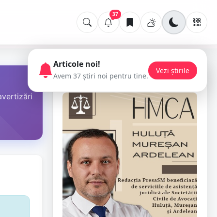
37
Articole noi!
Vezi știrile
Avem 37 știri noi pentru tine.
📢 Publicitate
avertizări