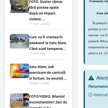
FOTO. Duster rămas
Fenomene viza
fără puntea spate
după un impact
Zone afe
violent....
În județele Ma
11 ore • Locale
persista și vor
maxime vor fi 
Cum va fi vremea în
județele Bihor,
weekend la Satu Mare.
temperatură-ume
Când scad temperat...
11 ore • Life
până la 24...25
Satu Mare, sub
avertizare de caniculă
Aten
și furtuni. Se anunță ...
10 ore • Locale
Fenomene v
Interval
FOTO/VIDEO. Bilanțul
inconștienților! Zeci de
incendii și he...