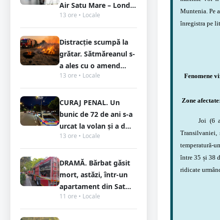
Air Satu Mare – Lond...
Muntenia. Pe al
13 ore • Locale
înregistra pe li
Distracție scumpă la
grătar. Sătmăreanul s-
a ales cu o amend...
13 ore • Locale
Fenomene viza
Zone afectate
CURAJ PENAL. Un
bunic de 72 de ani s-a
Joi (6 augus
urcat la volan și a d...
Transilvaniei,
13 ore • Locale
temperatură-um
între 35 și 38 
DRAMĂ. Bărbat găsit
ridicate urmând
mort, astăzi, într-un
apartament din Sat...
11 ore • Locale