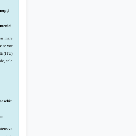
nopți
nteniei
mai mare
e se vor
lă (ITU)
de, cele
eosebit
in
ntens va