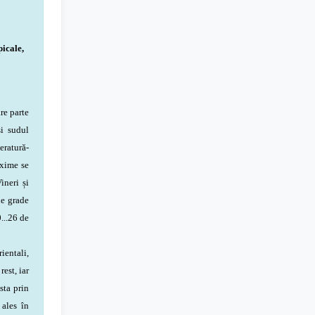
icale,
re parte
și sudul
eratură-
axime se
ineri și
de grade
...26 de
ientali,
rest, iar
sta prin
 ales în