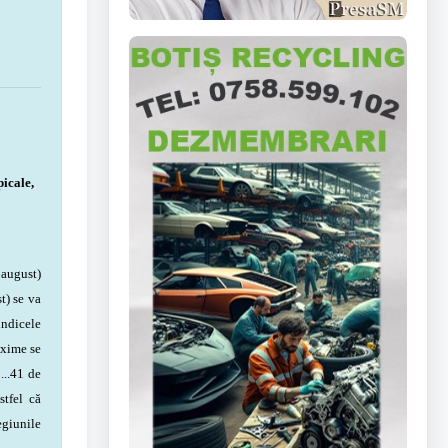
icale,
 august)
t) se va
indicele
axime se
...41 de
stfel că
egiunile