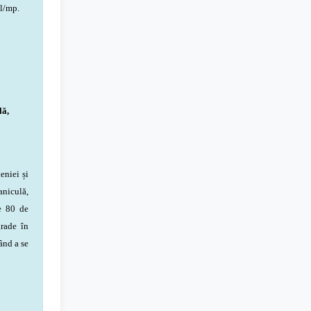
 l/mp.
lă,
eniei și
aniculă,
de 80 de
grade în
ând a se