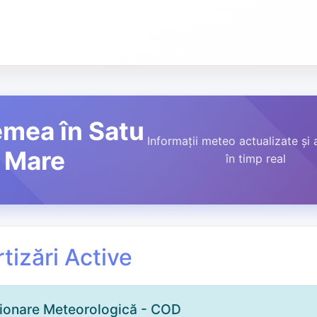
emea în Satu
Informații meteo actualizate și 
Mare
în timp real
tizări Active
ționare Meteorologică - COD