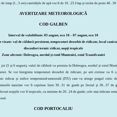
 de timp (1...3 ore) cantitățile de apă vor fi de 10...25 l/mp și izolat de peste 40...50
AVERTIZARE METEOROLOGICĂ
COD GALBEN
Interval de valabilitate: 05 august, ora 10 – 07 august, ora 10
vizate: val de căldură persistent, temperaturi deosebit de ridicate, local canicu
disconfort termic ridicat, nopți tropicale
Zone afectate: Dobrogea, nordul și estul Munteniei, estul Transilvaniei
oi (5 și 6 august),
valul de căldură va persista în Dobrogea, nordul și estul Munt
aniei. Se vor înregistra temperaturi deosebit de ridicate, pe arii extinse va fi c
mic ridicat și indice temperatură-umezeală (ITU) care va atinge pragul critic 
raturile maxime vor fi cuprinse între 30...31 de grade pe litoral și 36...37 de 
ocuri nopțile vor fi tropicale, cu minime de 20...24 de grade, cele mai ridicate urm
toral.
COD PORTOCALIU