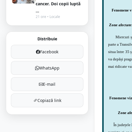
cancer. Doi copii luptă
...
Fenomene viz
21 ore • Locale
Zone afectate
Miercuri și jo
Distribuie
parte a Transil
Facebook
situa între 35 
va depăși pragu
mai ridicate va
WhatsApp
E-mail
Fenomene viza
Copiază link
Zone afe
În județele Ma