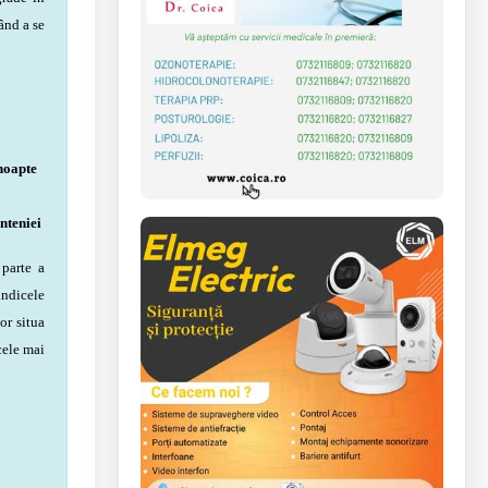
ând a se
noapte
nteniei
parte a
indicele
or situa
cele mai