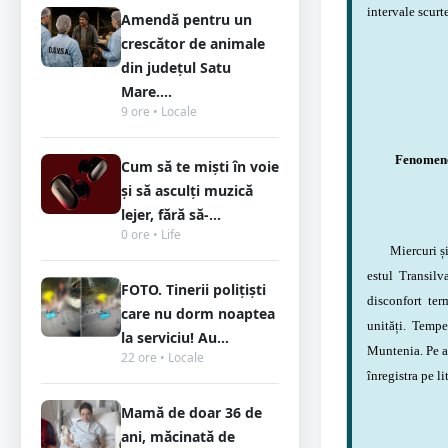
intervale scurte
Amendă pentru un
crescător de animale
din județul Satu
Mare....
9 ore • Locale
Fenomene 
Cum să te miști în voie
și să asculți muzică
lejer, fără să-...
0 ore • Life
Miercuri și j
estul Transilv
FOTO. Tinerii polițiști
disconfort ter
care nu dorm noaptea
unități. Tempe
la serviciu! Au...
Muntenia. Pe al
22 ore • Locale
înregistra pe li
Mamă de doar 36 de
ani, măcinată de