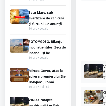
Satu Mare, sub
avertizare de caniculă
și furtuni. Se anunță ...
10 ore • Locale
FOTO/VIDEO. Bilanțul
inconștienților! Zeci de
incendii și he...
10 ore • Locale
V
Mircea Govor, atac la
a
adresa premierului Ilie
Bolojan: „Româ...
10 ore • Politică
O
î
VIDEO. Noapte
neobișnuită în Satu