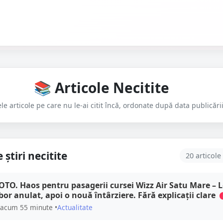
📚
Articole Necitite
le articole pe care nu le-ai citit încă, ordonate după data publicări
 știri necitite
20 articole 
OTO. Haos pentru pasagerii cursei Wizz Air Satu Mare – 
bor anulat, apoi o nouă întârziere. Fără explicații clare
acum 55 minute •
Actualitate