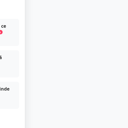
 ce
u
ă
vinde