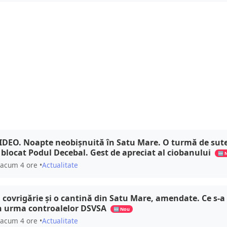
IDEO. Noapte neobișnuită în Satu Mare. O turmă de sute
 blocat Podul Decebal. Gest de apreciat al ciobanului
🆕 
acum 4 ore •
Actualitate
 covrigărie și o cantină din Satu Mare, amendate. Ce s-a
n urma controalelor DSVSA
🆕 Nou
acum 4 ore •
Actualitate