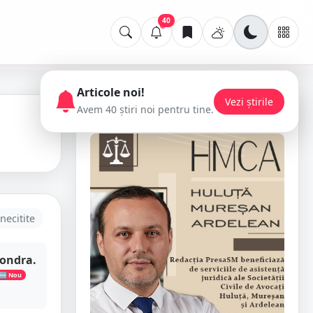
40
Articole noi!
Vezi știrile
Avem 40 știri noi pentru tine.
📢 Publicitate
i
necitite
Londra.
🆕 Nou