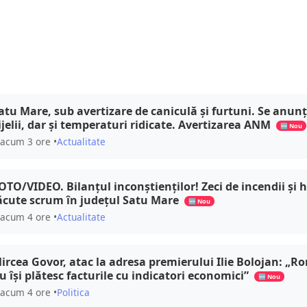
atu Mare, sub avertizare de caniculă și furtuni. Se anun
ijelii, dar și temperaturi ridicate. Avertizarea ANM
🆕 Nou
acum 3 ore •
Actualitate
OTO/VIDEO. Bilanțul inconștienților! Zeci de incendii și 
ăcute scrum în județul Satu Mare
🆕 Nou
acum 4 ore •
Actualitate
ircea Govor, atac la adresa premierului Ilie Bolojan: „R
u își plătesc facturile cu indicatori economici”
🆕 Nou
acum 4 ore •
Politica