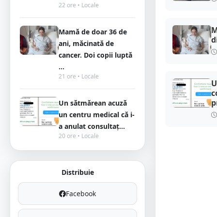
22 ore • Locale
M
Mamă de doar 36 de
d
ani, măcinată de
cancer. Doi copii luptă
...
21 ore • Locale
U
c
p
Un sătmărean acuză
un centru medical că i-
a anulat consultaț...
20 ore • Locale
Distribuie
Facebook