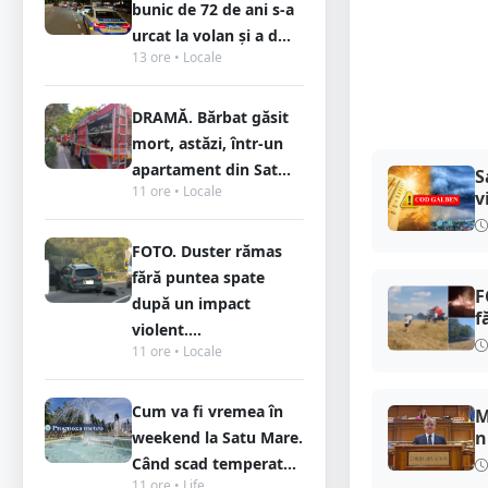
bunic de 72 de ani s-a
urcat la volan și a d...
13 ore • Locale
DRAMĂ. Bărbat găsit
mort, astăzi, într-un
apartament din Sat...
S
11 ore • Locale
v
FOTO. Duster rămas
fără puntea spate
F
după un impact
f
violent....
11 ore • Locale
Cum va fi vremea în
M
n
weekend la Satu Mare.
Când scad temperat...
11 ore • Life