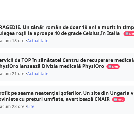
RAGEDIE. Un tânăr român de doar 19 ani a murit în timp
ulegea roșii la aproape 40 de grade Celsius,în Italia
🆕 No
acum 18 ore •
Actualitate
ervicii de TOP în sănătate! Centru de recuperare medical
hysiOro lansează Divizia medicală PhysiOro
🆕 Nou
acum 21 ore •
Actualitate
rofit pe seama neatenției șoferilor. Un site din Ungaria 
oviniete cu prețuri umflate, avertizează CNAIR
🆕 Nou
acum 23 ore •
Life