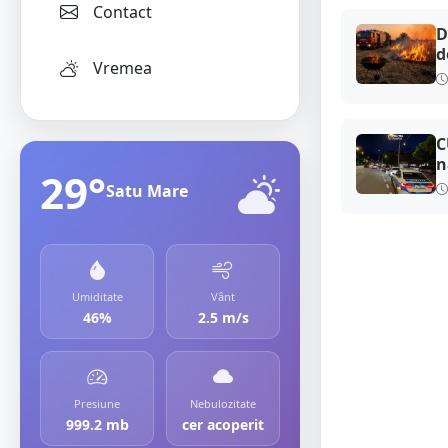
Contact
D
d
Vremea
C
n
29°
Satu Mare
Umiditate
Vânt
46%
2.5 m/s
Presiune
Nebulozitate
999.2 mb
cer acoperit