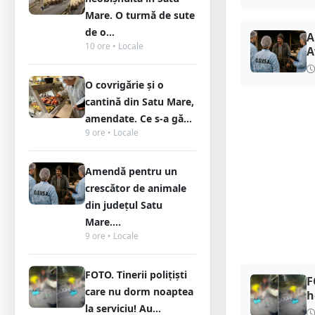
Mare. O turmă de sute
de o...
A
10 ore • Locale
A
O covrigărie și o
cantină din Satu Mare,
amendate. Ce s-a gă...
9 ore • Locale
Amendă pentru un
crescător de animale
din județul Satu
Mare....
9 ore • Locale
FOTO. Tinerii polițiști
F
care nu dorm noaptea
h
la serviciu! Au...