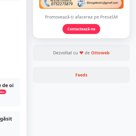
Promovează-ți afacerea pe PresaSM
Contactează-ne
Dezvoltat cu
❤
de
Ottoweb
Feeds
 de oi
Nou
 găsit