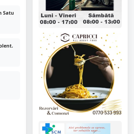
n Satu
olent.