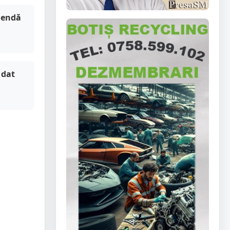
mendă
 dat