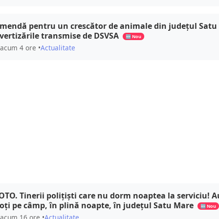
mendă pentru un crescător de animale din județul Satu
vertizările transmise de DSVSA
🆕 Nou
acum 4 ore •
Actualitate
OTO. Tinerii polițiști care nu dorm noaptea la serviciu! A
oți pe câmp, în plină noapte, în județul Satu Mare
🆕 Nou
acum 16 ore •
Actualitate