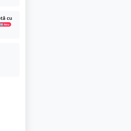
ptă cu
🆕 Nou