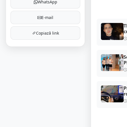
WhatsApp
E-mail
T
c
Copiază link
S
P
P
r