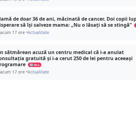
amă de doar 36 de ani, măcinată de cancer. Doi copii lu
isperare să își salveze mama: „Nu o lăsați să se stingă”
acum 17 ore •
Actualitate
n sătmărean acuză un centru medical că i-a anulat
onsultația gratuită și i-a cerut 250 de lei pentru aceeași
rogramare
🆕 Nou
acum 17 ore •
Actualitate