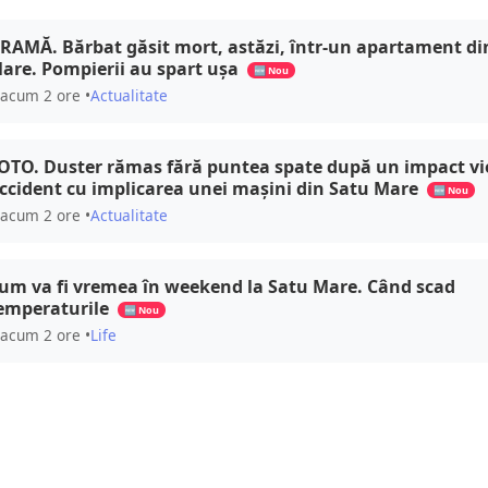
RAMĂ. Bărbat găsit mort, astăzi, într-un apartament di
are. Pompierii au spart ușa
🆕 Nou
acum 2 ore •
Actualitate
OTO. Duster rămas fără puntea spate după un impact vi
ccident cu implicarea unei mașini din Satu Mare
🆕 Nou
acum 2 ore •
Actualitate
um va fi vremea în weekend la Satu Mare. Când scad
emperaturile
🆕 Nou
acum 2 ore •
Life