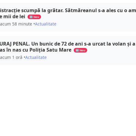
istracție scumpă la grătar. Sătmăreanul s-a ales cu o a
e mii de lei
🆕 Nou
acum 58 minute •
Actualitate
URAJ PENAL. Un bunic de 72 de ani s-a urcat la volan și a
as în nas cu Poliția Satu Mare
🆕 Nou
acum 1 oră •
Actualitate