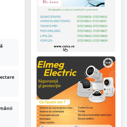
ță
hectare
omânii