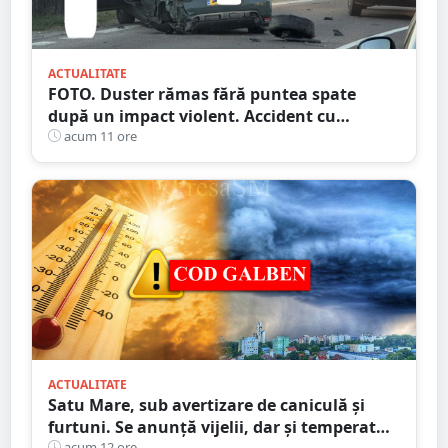
ACTUALITATE
FOTO. Duster rămas fără puntea spate
după un impact violent. Accident cu
implicarea unei mașini din Satu Mare
acum 11 ore
ACTUALITATE
Satu Mare, sub avertizare de caniculă și
furtuni. Se anunță vijelii, dar și temperaturi
acum 12 ore