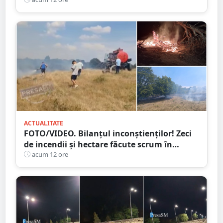
ridicate. Avertizarea ANM
ACTUALITATE
FOTO/VIDEO. Bilanțul inconștienților! Zeci
de incendii și hectare făcute scrum în
județul Satu Mare
acum 12 ore