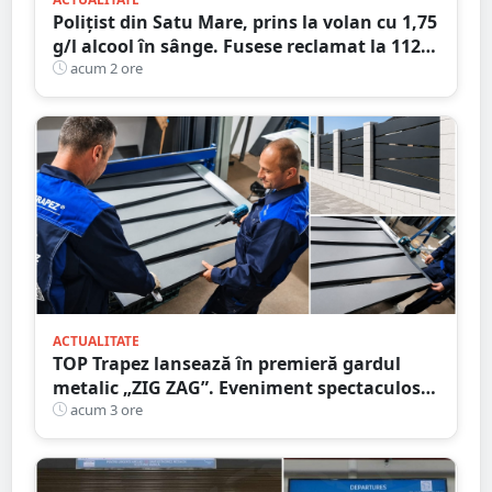
Polițist din Satu Mare, prins la volan cu 1,75
g/l alcool în sânge. Fusese reclamat la 112
că circula pe contrasens
acum 2 ore
ACTUALITATE
TOP Trapez lansează în premieră gardul
metalic „ZIG ZAG”. Eveniment spectaculos
în Grădina Romei
acum 3 ore