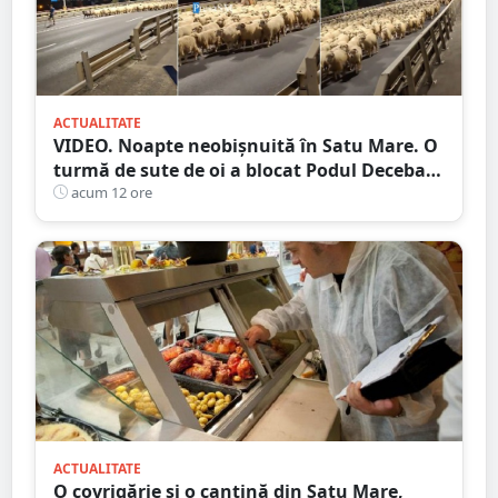
ACTUALITATE
VIDEO. Noapte neobișnuită în Satu Mare. O
turmă de sute de oi a blocat Podul Decebal.
Gest de apreciat al ciobanului
acum 12 ore
ACTUALITATE
O covrigărie și o cantină din Satu Mare,