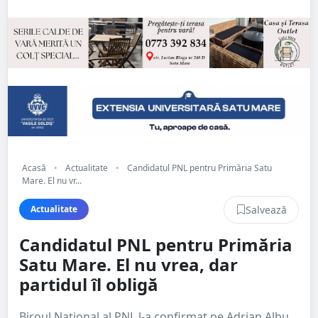
Acasă
•
Actualitate
•
Candidatul PNL pentru Primăria Satu
Mare. El nu vr...
Salvează
Actualitate
Candidatul PNL pentru Primăria
Satu Mare. El nu vrea, dar
partidul îl obligă
Biroul Național al PNL l-a confirmat pe Adrian Albu