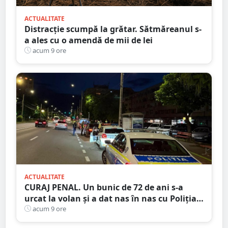
ACTUALITATE
Distracție scumpă la grătar. Sătmăreanul s-
a ales cu o amendă de mii de lei
acum 9 ore
ACTUALITATE
CURAJ PENAL. Un bunic de 72 de ani s-a
urcat la volan și a dat nas în nas cu Poliția
Satu Mare
acum 9 ore