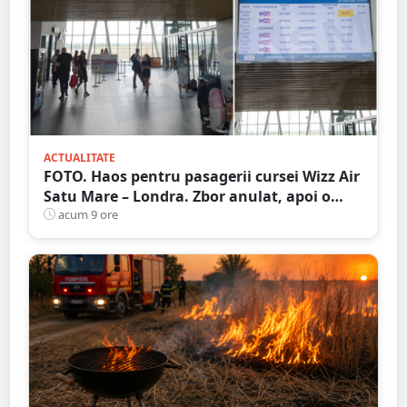
ACTUALITATE
FOTO. Haos pentru pasagerii cursei Wizz Air
Satu Mare – Londra. Zbor anulat, apoi o
nouă întârziere. Fără explicații clare
acum 9 ore