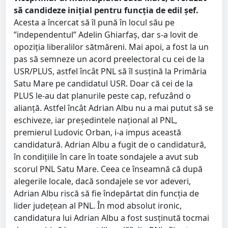
să candideze inițial pentru funcția de edil șef.
Acesta a încercat să îl pună în locul său pe
”independentul” Adelin Ghiarfaș, dar s-a lovit de
opoziția liberalilor sătmăreni. Mai apoi, a fost la un
pas să semneze un acord preelectoral cu cei de la
USR/PLUS, astfel încât PNL să îl susțină la Primăria
Satu Mare pe candidatul USR. Doar că cei de la
PLUS le-au dat planurile peste cap, refuzând o
alianță. Astfel încât Adrian Albu nu a mai putut să se
eschiveze, iar președintele național al PNL,
premierul Ludovic Orban, i-a impus această
candidatură. Adrian Albu a fugit de o candidatură,
în condițiile în care în toate sondajele a avut sub
scorul PNL Satu Mare. Ceea ce înseamnă că după
alegerile locale, dacă sondajele se vor adeveri,
Adrian Albu riscă să fie îndepărtat din funcția de
lider județean al PNL. În mod absolut ironic,
candidatura lui Adrian Albu a fost susținută tocmai