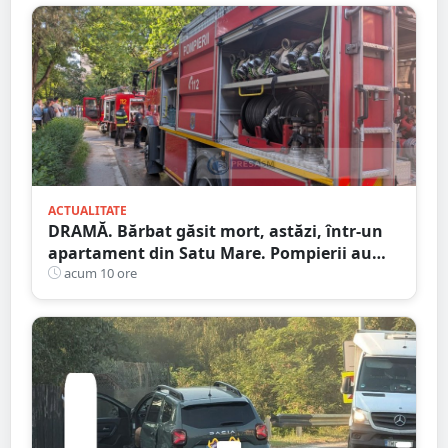
ACTUALITATE
DRAMĂ. Bărbat găsit mort, astăzi, într-un
apartament din Satu Mare. Pompierii au
spart ușa
acum 10 ore