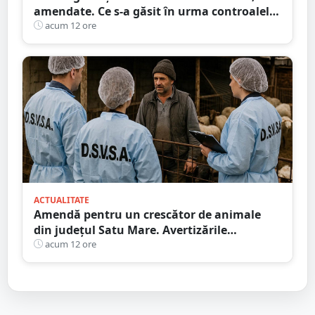
amendate. Ce s-a găsit în urma controalelor
DSVSA
acum 12 ore
ACTUALITATE
Amendă pentru un crescător de animale
din județul Satu Mare. Avertizările
transmise de DSVSA
acum 12 ore