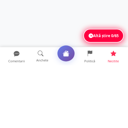
Altă știre
0/65
Anchete
Comentarii
Politică
Necitite
Ultimele articole
Polițist din Satu Mare, prins la volan cu 1,75
g/l alcool în...
19 ore • Locale
TOP Trapez lansează în premieră gardul
metalic „ZIG ZAG”. Ev...