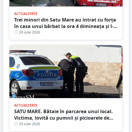
ACTUALITATE
Trei minori din Satu Mare au intrat cu forța
în casa unui bărbat la ora 4 dimineața și l-
au bătut
29 iulie 2026
ACTUALITATE
SATU MARE. Bătaie în parcarea unui local.
Victima, lovită cu pumnii și picioarele de
trei agresori
29 iulie 2026