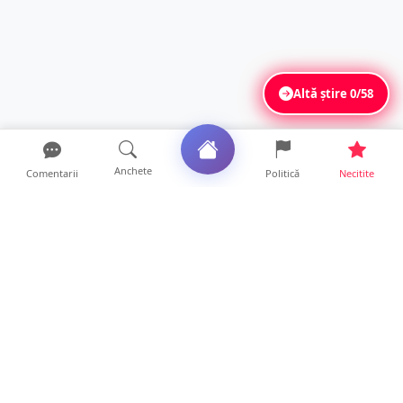
Altă știre
0/58
Anchete
Comentarii
Politică
Necitite
Ultimele articole
DRAMĂ. Bărbat găsit mort, astăzi, într-un
apartament din Sat...
11 ore • Locale
FOTO. Duster rămas fără puntea spate după
un impact violent....
11 ore • Locale