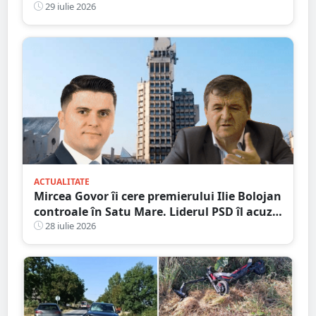
radicală
29 iulie 2026
ACTUALITATE
Mircea Govor îi cere premierului Ilie Bolojan
controale în Satu Mare. Liderul PSD îl acuză
pe Adrian Cozma de presiuni politice și cere
28 iulie 2026
verificări ample