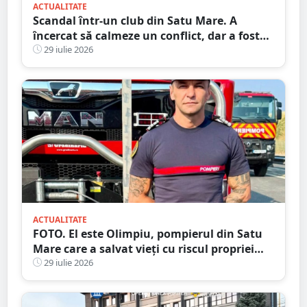
ACTUALITATE
Scandal într-un club din Satu Mare. A
încercat să calmeze un conflict, dar a fost
pus la pământ cu un singur pumn
29 iulie 2026
ACTUALITATE
FOTO. El este Olimpiu, pompierul din Satu
Mare care a salvat vieți cu riscul propriei
vieți
29 iulie 2026