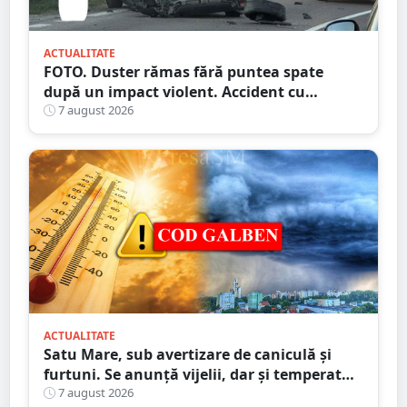
ACTUALITATE
FOTO. Duster rămas fără puntea spate
după un impact violent. Accident cu
implicarea unei mașini din Satu Mare
7 august 2026
ACTUALITATE
Satu Mare, sub avertizare de caniculă și
furtuni. Se anunță vijelii, dar și temperaturi
ridicate. Avertizarea ANM
7 august 2026