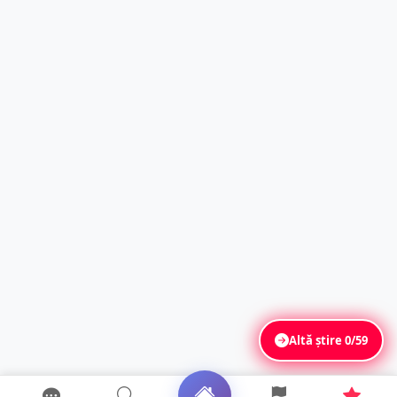
Altă știre
0/59