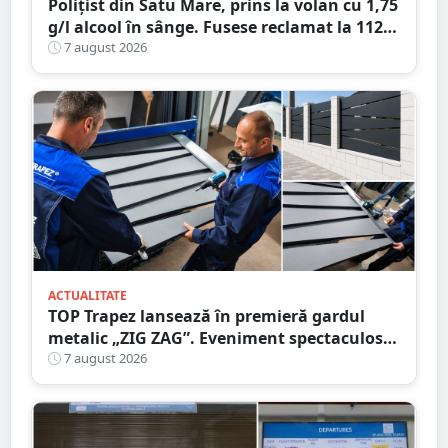
Polițist din Satu Mare, prins la volan cu 1,75
g/l alcool în sânge. Fusese reclamat la 112
că circula pe contrasens
7 august 2026
ACTUALITATE
TOP Trapez lansează în premieră gardul
metalic „ZIG ZAG”. Eveniment spectaculos
în Grădina Romei
7 august 2026