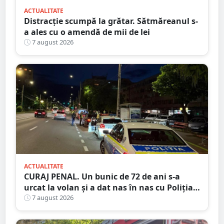
ACTUALITATE
Distracție scumpă la grătar. Sătmăreanul s-
a ales cu o amendă de mii de lei
7 august 2026
ACTUALITATE
CURAJ PENAL. Un bunic de 72 de ani s-a
urcat la volan și a dat nas în nas cu Poliția
Satu Mare
7 august 2026