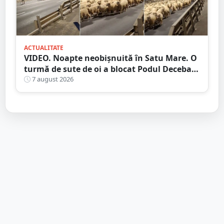
ACTUALITATE
VIDEO. Noapte neobișnuită în Satu Mare. O
turmă de sute de oi a blocat Podul Decebal.
Gest de apreciat al ciobanului
7 august 2026