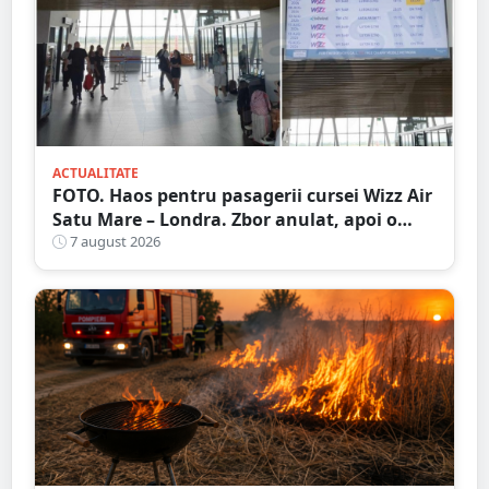
ACTUALITATE
FOTO. Haos pentru pasagerii cursei Wizz Air
Satu Mare – Londra. Zbor anulat, apoi o
nouă întârziere. Fără explicații clare
7 august 2026