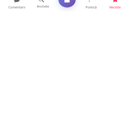
Anchete
Comentarii
Politică
Necitite
Ultimele articole
ANCHETĂ. Acuzații explozive la DGASPC
Satu Mare! Salarii uri...
18 ore • Anchete
FOTO/VIDEO. Accident cumplit! Impact
frontal între un TIR și...
16 ore • Locale
FOTO. Nebunie de arome în centrul
Sătmarului! Nazar Kebab Ho...
15 ore • Locale
La ce ore va putea fi observată eclipsa de