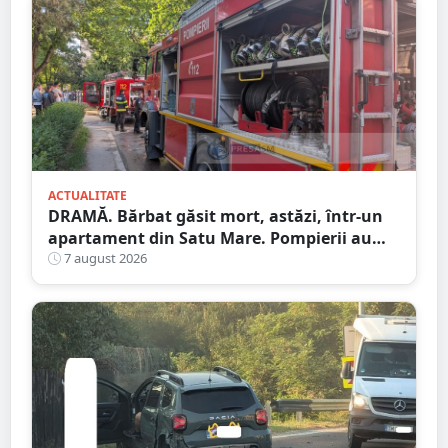
ACTUALITATE
DRAMĂ. Bărbat găsit mort, astăzi, într-un
apartament din Satu Mare. Pompierii au
spart ușa
7 august 2026