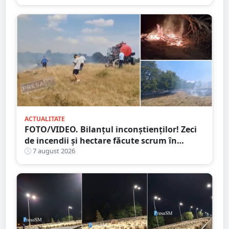
ACTUALITATE
FOTO/VIDEO. Bilanțul inconștienților! Zeci
de incendii și hectare făcute scrum în
județul Satu Mare
7 august 2026