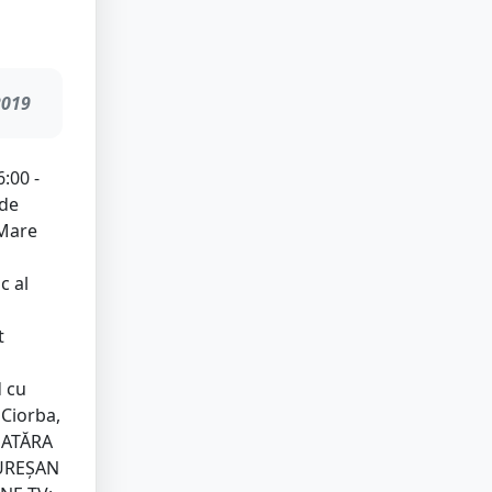
2019
:00 -
 de
 Mare
c al
t
 cu
 Ciorba,
EATĂRA
MUREȘAN