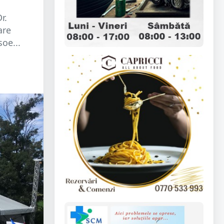
r.
are
oe...