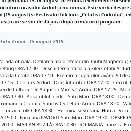
 în perioada 15-16 august 2019 două evenimente desoeb
locuitorii orașului Ardud și nu numai. Este vorba despre
d (15 august) și Festivalul folcloric „Cetatea Codrului”, ed
ugust) care se vor desfășura după următorul program:
etății Ardud - 15 august 2019
arada oficială. Defilarea majoretelor din Tăuții Măgherăuș ș
Beltiug ORA 17:00 - Deschiderea oficială a Zilei Cetăţii Ardud
ată la Cetate ORA 17:10 - Premirea cuplurilor având 50 de 
 17:15 - Concurs Ardud - Oraş înfloritor ORA 17:20 - Cercul 
asei de Cultură "Dr. Augustin Mircea" Ardud ORA 17:25 - Mo
RA 17:30 - Ansamblul Inedit - Satu Mare ORA 18:00 - Demo
- romane a Clubului Sportiv CS Cetate Ardud ORA 18:20 - Vale
r - muzică folk ORA 18:30 - Hermina și Ștefania Hotca - Voce
A 19:00 - Formația FAVORIT Satu Mare ORA 19:30 - DESPER
 20:00 - MARIAN BUZILĂ ORA 20:30 - RO-MANIA - muzică Et