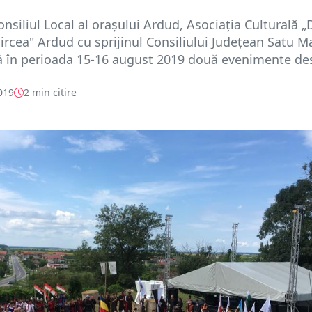
onsiliul Local al oraşului Ardud, Asociația Culturală „D
rcea" Ardud cu sprijinul Consiliului Județean Satu M
ă în perioada 15-16 august 2019 două evenimente des
019
2 min citire