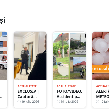
și
ACTUALITATE
ACTUALITATE
ACTUALI
EXCLUSIV |
FOTO/VIDEO.
ALERT
i
Captură
Accident pe
METEO
COLOSALĂ
19 iulie 2026
DN 19A, în
19 iulie 2026
portoc
19 iuli
de droguri în
Ardud. O
de gri