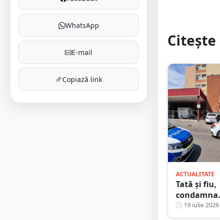
WhatsApp
Citește 
E-mail
Copiază link
ACTUALITATE
Tată și fiu,
condamnaț
împreună
19 iulie 2026
după un