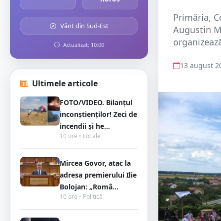
Primăria, C
Vânt din Sud-Est
Augustin Mi
organizeaz
Actualizat: 10:00
13 august 2
Ultimele articole
FOTO/VIDEO. Bilanțul
inconștienților! Zeci de
incendii și he...
10 ore • Locale
Mircea Govor, atac la
adresa premierului Ilie
Bolojan: „Româ...
10 ore • Politică