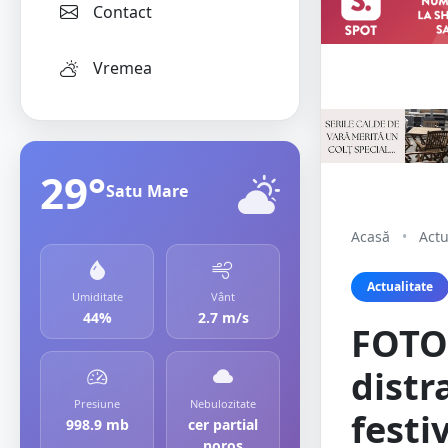
Contact
Vremea
29°
Satu Mare
Acasă
•
Actu
Actualitate
Umiditate
Vânt
44%
2.7 m/s
FOTO.
distr
Presiune
Nebulozitate
festiv
998.9 mb
cer partial
noros