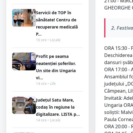
21:00 - MIR
GHEORGHE ORA
Servicii de TOP în
sănătate! Centru de
recuperare medicală
2. Festiv
P...
16 ore • Locale
ORA 15:30 - P
Deschiderea 
Profit pe seama
dansuri șvă
neatenției șoferilor.
ORA 17:00 - 
Un site din Ungaria
Ansamblul fol
vi...
județului „D
14 ore • Life
Câmpean, Lili
Invitată: Ad
Județul Satu Mare,
Ungaria ORA 
codaș în regiune la
soliştii: Mal
digitalizare. LISTA p...
Paula Cornea
14 ore • Locale
ORA 20:00 -