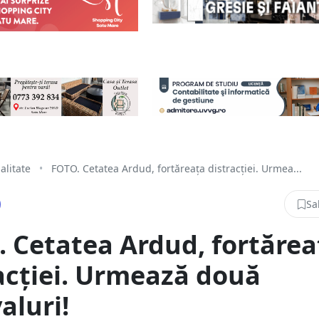
alitate
•
FOTO. Cetatea Ardud, fortăreața distracției. Urmea...
Sa
 Cetatea Ardud, fortărea
acției. Urmează două
aluri!