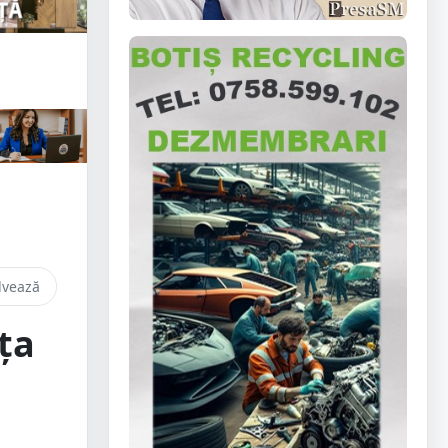
lvează
ța