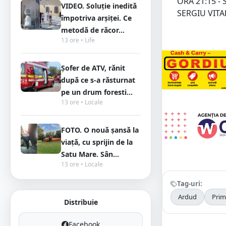
ORA 21:15 
VIDEO. Soluție inedită
SERGIU VITA
împotriva arșiței. Ce
metodă de răcor...
13 ore • Life
Șofer de ATV, rănit
după ce s-a răsturnat
pe un drum foresti...
13 ore • Locale
FOTO. O nouă șansă la
viață, cu sprijin de la
Satu Mare. Sân...
13 ore • Locale
Tag-uri:
Ardud
Prim
Distribuie
Facebook