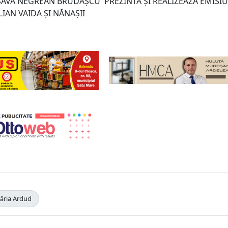
- SAVA NEGREAN BRUDAȘCU
PREZINTĂ ȘI REALIZEAZĂ EMISIU
LIAN VAIDA ȘI NĂNAȘII
ăria Ardud