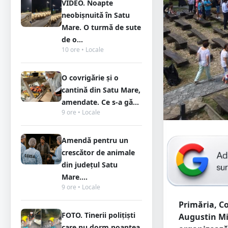
VIDEO. Noapte
neobișnuită în Satu
Mare. O turmă de sute
de o...
10 ore • Locale
O covrigărie și o
cantină din Satu Mare,
amendate. Ce s-a gă...
9 ore • Locale
Amendă pentru un
crescător de animale
din județul Satu
Mare....
9 ore • Locale
Primăria, Co
FOTO. Tinerii polițiști
Augustin Mi
care nu dorm noaptea