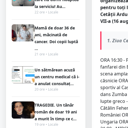
organizează
la serviciu! Au...
pentru toți 
22 ore • Locale
Cetății Ardu
VII-a (16 a
Mamă de doar 36 de
ani, măcinată de
1. Ziua C
cancer. Doi copii luptă
...
21 ore • Locale
ORA 16:30 - P
fanfarei din 
Un sătmărean acuză
scena amplas
un centru medical că i-
căsnicie ORA
a anulat consultaț...
sportiv al C
20 ore • Locale
dans Zumba O
lupte greco 
TRAGEDIE. Un tânăr
Cătălin Fehe
român de doar 19 ani
României OR
a murit în timp ce c...
Ungaria ORA
19 ore • Locale