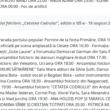
CEA RUSU BAND ORA 22:00 - ANDA ADAM ORA 23:00 - ELENA
 00:00 - Foc de artificii
alul folcloric „Cetatea Codrului”, ediția a VII-a - 16 august 
arada portului popular. Pornire de la fosta Primărie. ORA 16
oficială pe scena amplasată la Cetate ORA 16:30 - Formația
bești „Gute Laune" a Forumului Democrat German din Satu
Ansamblul folcloric de dansuri maghiare Ardud ORA 17:30 -
cloric din Veleatino, Ucraina ORA 18:00 - Ansamblul folclori
ORURI SĂTMĂRENE" Satu Mare alături de Silvia Șuth, Darius
ana Bota - soliști vocali și Bogdan Bota - solist instrumentis
elina Costina ORA 18:30 - Ansamblul folcloric din Nagyecsed,
19:00 - Ansamblul folcloric "CETATEA CODRULUI" din Ardud
vina Madar Iederan, Cornel Pop, Viorel Variu, Sara Alexandra
 și Vlad Jurchiș ORA 19:30 - ANA HOLDIȘ POP ȘI TARAFUL C
 ROMINA SÎRBE ȘI CRISTIAN TOTPATI ORA 20:30 - PETRICĂ 