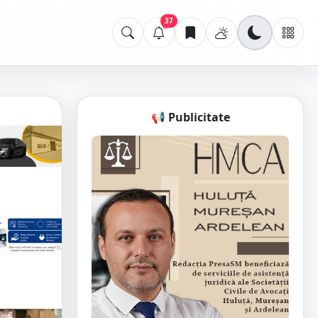
37
📢 Publicitate