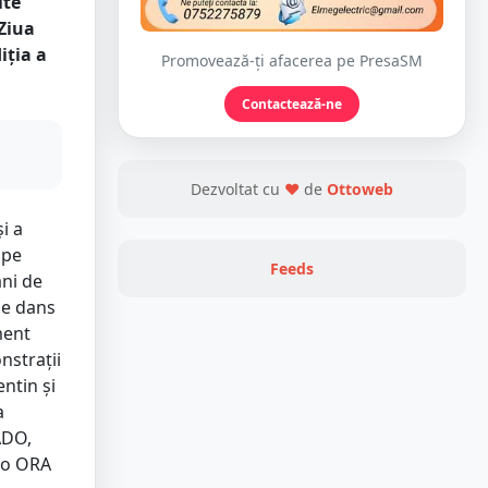
ite
 Ziua
iția a
Promovează-ți afacerea pe PresaSM
Contactează-ne
Dezvoltat cu
❤
de
Ottoweb
i a
 pe
Feeds
ani de
de dans
ment
nstraţii
ntin și
a
ADO,
no ORA