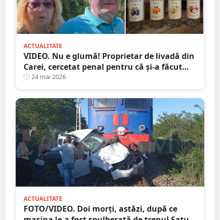
ACTUALITATE
VIDEO. Nu e glumă! Proprietar de livadă din
Carei, cercetat penal pentru că și-a făcut
pălincă! Nu a vândut-o, ci a strâns-o
24 mai 2026
ACTUALITATE
FOTO/VIDEO. Doi morți, astăzi, după ce
mașina le-a fost spulberată de trenul Satu