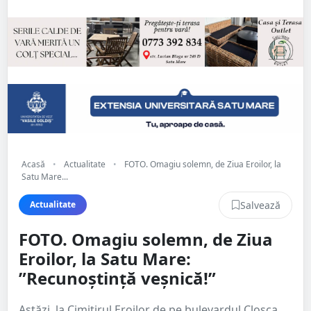
Acasă
•
Actualitate
•
FOTO. Omagiu solemn, de Ziua Eroilor, la
Satu Mare...
Salvează
Actualitate
FOTO. Omagiu solemn, de Ziua
Eroilor, la Satu Mare:
”Recunoștință veșnică!”
Astăzi, la Cimitirul Eroilor de pe bulevardul Cloșca