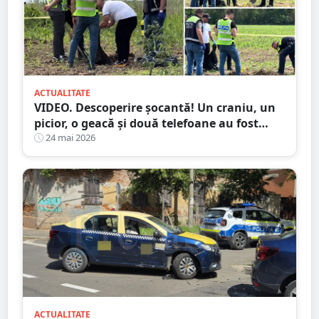
ACTUALITATE
VIDEO. Descoperire șocantă! Un craniu, un
picior, o geacă și două telefoane au fost
găsite de un localnic pe un câmp
24 mai 2026
ACTUALITATE