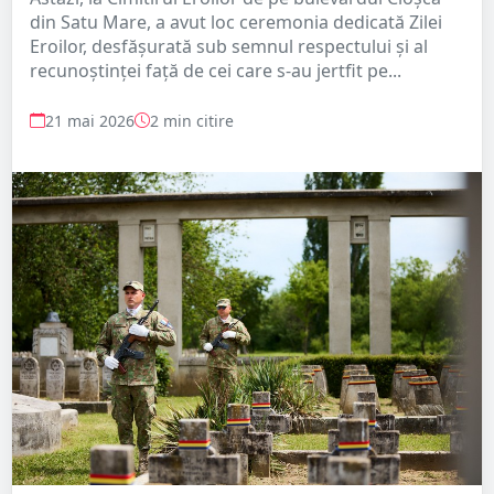
din Satu Mare, a avut loc ceremonia dedicată Zilei
Eroilor, desfășurată sub semnul respectului și al
recunoștinței față de cei care s-au jertfit pe...
21 mai 2026
2 min citire