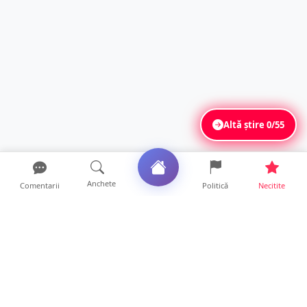
Altă știre
0/55
Anchete
Comentarii
Politică
Necitite
Ultimele articole
FOTO/VIDEO. Controale „reinstituite”
temporar la frontiera c...
11 ore • Locale