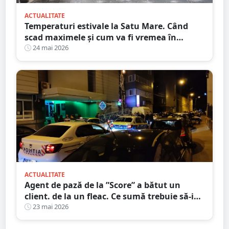
ACTUALITATE
Temperaturi estivale la Satu Mare. Când
scad maximele și cum va fi vremea în
weekend, de Zilele Orașului
24 mai 2026
ACTUALITATE
Agent de pază de la ”Score” a bătut un
client. de la un fleac. Ce sumă trebuie să-i
plătească victimei
23 mai 2026