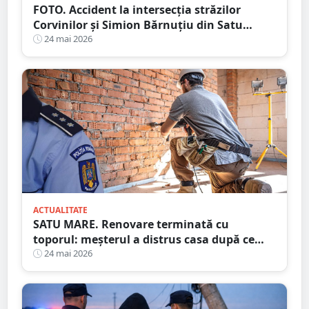
FOTO. Accident la intersecția străzilor
Corvinilor și Simion Bărnuțiu din Satu
Mare. Un taximetrist ar fi fost rănit
24 mai 2026
ACTUALITATE
SATU MARE. Renovare terminată cu
toporul: meșterul a distrus casa după ce
clienții nu au plătit
24 mai 2026