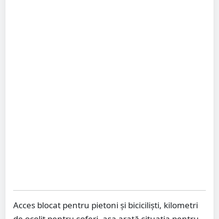
Acces blocat pentru pietoni și biciciliști, kilometri
de ocolit pentru șoferi, așa arată situația pentru