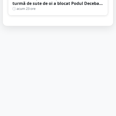
turmă de sute de oi a blocat Podul Decebal.
Gest de apreciat al ciobanului
acum 23 ore