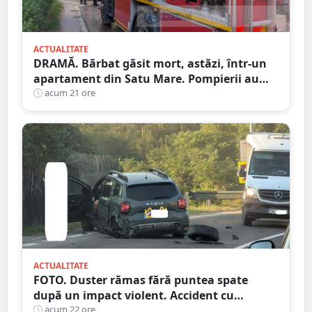
ACTUALITATE
DRAMĂ. Bărbat găsit mort, astăzi, într-un
apartament din Satu Mare. Pompierii au
spart ușa
acum 21 ore
ACTUALITATE
FOTO. Duster rămas fără puntea spate
după un impact violent. Accident cu
implicarea unei mașini din Satu Mare
acum 22 ore