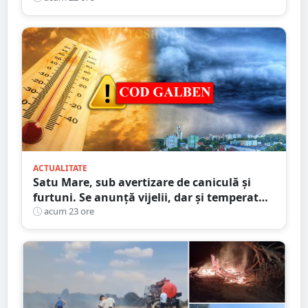
ACTUALITATE
Satu Mare, sub avertizare de caniculă și
furtuni. Se anunță vijelii, dar și temperaturi
ridicate. Avertizarea ANM
acum 23 ore