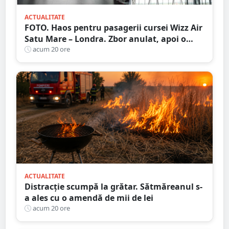
ACTUALITATE
FOTO. Haos pentru pasagerii cursei Wizz Air
Satu Mare – Londra. Zbor anulat, apoi o
nouă întârziere. Fără explicații clare
acum 20 ore
ACTUALITATE
Distracție scumpă la grătar. Sătmăreanul s-
a ales cu o amendă de mii de lei
acum 20 ore