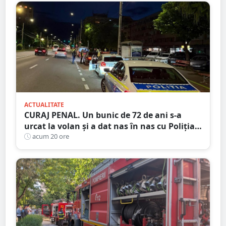
ACTUALITATE
CURAJ PENAL. Un bunic de 72 de ani s-a
urcat la volan și a dat nas în nas cu Poliția
Satu Mare
acum 20 ore