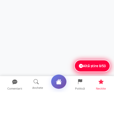
Altă știre
0/53
Anchete
Comentarii
Politică
Necitite
Ultimele articole