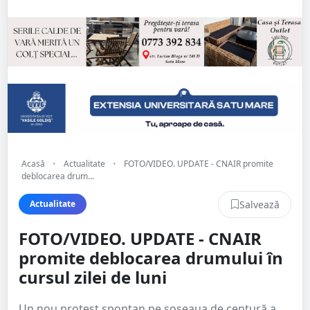
Acasă
•
Actualitate
•
FOTO/VIDEO. UPDATE - CNAIR promite
deblocarea drum...
Salvează
Actualitate
FOTO/VIDEO. UPDATE - CNAIR
promite deblocarea drumului în
cursul zilei de luni
Un nou protest spontan pe șoseaua de centură a