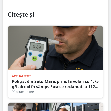
Citește și
ACTUALITATE
Polițist din Satu Mare, prins la volan cu 1,75
g/l alcool în sânge. Fusese reclamat la 112
că circula pe contrasens
acum 13 ore