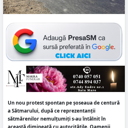
Un nou protest spontan pe șoseaua de centură
a Sătmarului, după ce reprezentanții
sătmărenilor nemulțumiți s-au întâlnit în
această dimineață cu autoritățile. Oamenii