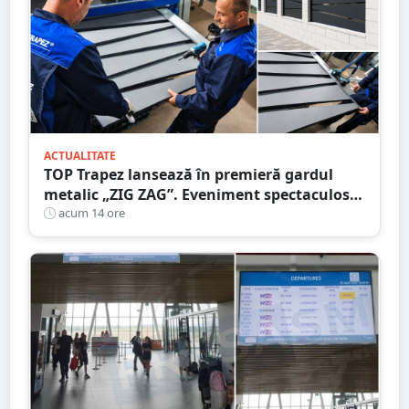
ACTUALITATE
TOP Trapez lansează în premieră gardul
metalic „ZIG ZAG”. Eveniment spectaculos
în Grădina Romei
acum 14 ore