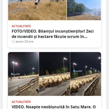
ACTUALITATE
FOTO/VIDEO. Bilanțul inconștienților! Zeci
de incendii și hectare făcute scrum în
județul Satu Mare
acum 23 ore
ACTUALITATE
VIDEO. Noapte neobișnuită în Satu Mare. O