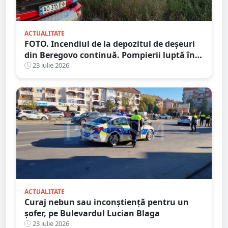
ACTUALITATE
FOTO. Incendiul de la depozitul de deșeuri
din Beregovo continuă. Pompierii luptă în
continuare cu focarele ascunse
23 iulie 2026
ACTUALITATE
Curaj nebun sau inconștiență pentru un
șofer, pe Bulevardul Lucian Blaga
23 iulie 2026