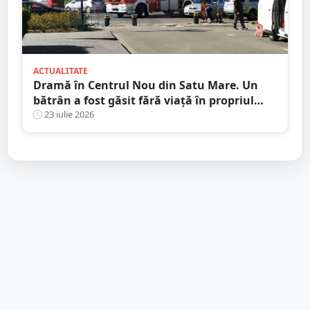
ACTUALITATE
Dramă în Centrul Nou din Satu Mare. Un
bătrân a fost găsit fără viață în propriul
apartament, după două zile în care nu a
23 iulie 2026
mai răspuns la telefon