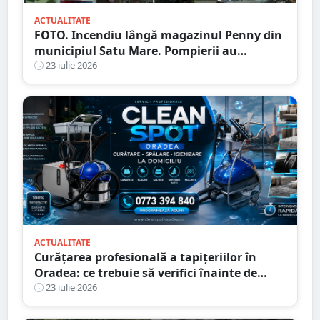
ACTUALITATE
FOTO. Incendiu lângă magazinul Penny din
municipiul Satu Mare. Pompierii au
intervenit rapid
23 iulie 2026
ACTUALITATE
Curățarea profesională a tapițeriilor în
Oradea: ce trebuie să verifici înainte de
programare
23 iulie 2026