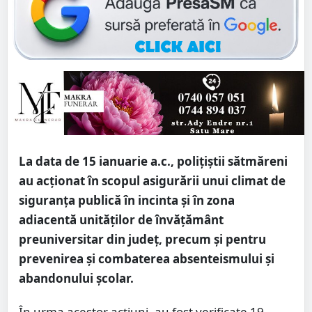
La data de 15 ianuarie a.c., polițiștii sătmăreni
au acționat în scopul asigurării unui climat de
siguranța publică în incinta și în zona
adiacentă unităților de învățământ
preuniversitar din județ, precum și pentru
prevenirea și combaterea absenteismului și
abandonului școlar.
În urma acestor acțiuni, au fost verificate 19