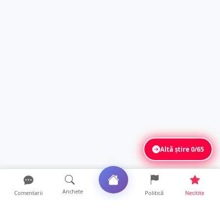
Altă știre
0/65
Anchete
Comentarii
Politică
Necitite