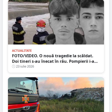
ACTUALITATE
FOTO/VIDEO. O nouă tragedie la scăldat.
Doi tineri s-au înecat în râu. Pompierii i-au
găsit după două zile
23 iulie 2026