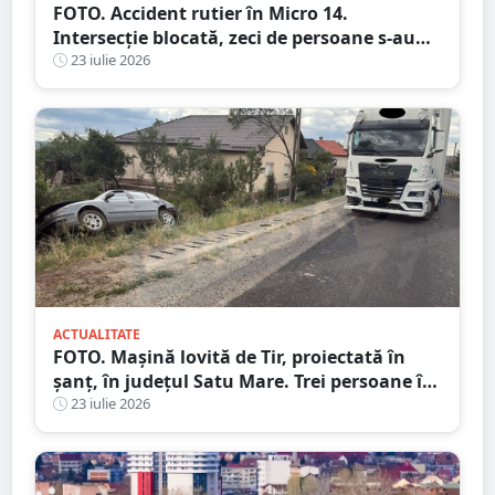
FOTO. Accident rutier în Micro 14.
Intersecție blocată, zeci de persoane s-au
adunat în zonă
23 iulie 2026
ACTUALITATE
FOTO. Mașină lovită de Tir, proiectată în
șanț, în județul Satu Mare. Trei persoane în
mașină, una la Urgență
23 iulie 2026