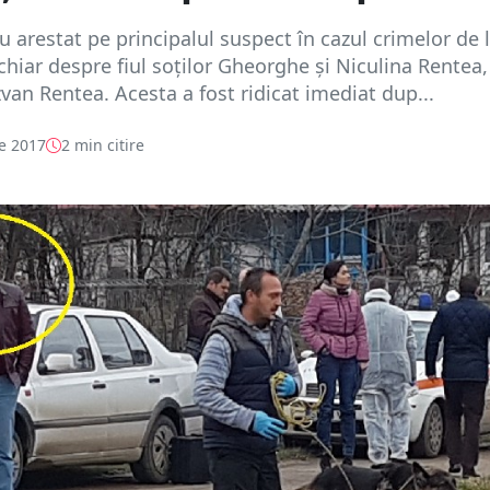
-au arestat pe principalul suspect în cazul crimelor de 
chiar despre fiul soților Gheorghe și Niculina Rentea,
an Rentea. Acesta a fost ridicat imediat dup...
e 2017
2 min citire