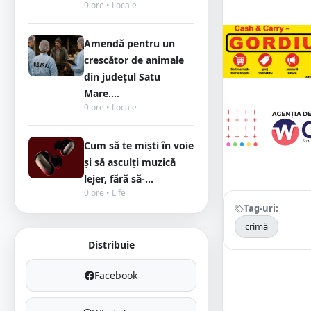
9 ore • Locale
Amendă pentru un
crescător de animale
din județul Satu
Mare....
9 ore • Locale
Cum să te miști în voie
și să asculți muzică
lejer, fără să-...
0 ore • Life
Tag-uri:
crimă
Distribuie
Facebook