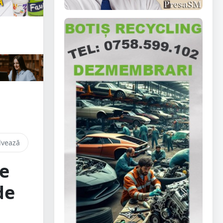
lvează
de
de