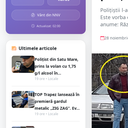
Polițiștii l
Vânt din NNV
Este vorba 
anume: Răzv
Actualizat: 02:00
28 noiembri
Ultimele articole
Polițist din Satu Mare,
prins la volan cu 1,75
g/l alcool în...
19 ore • Locale
TOP Trapez lansează în
premieră gardul
metalic „ZIG ZAG”. Ev...
19 ore • Locale