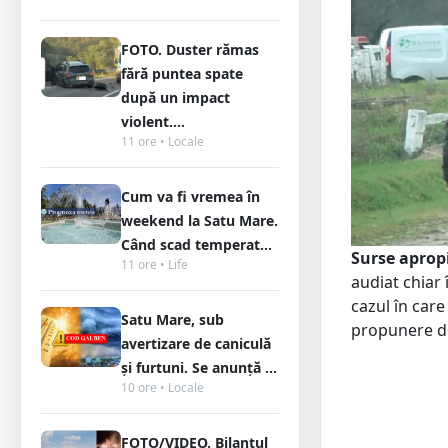
FOTO. Duster rămas
fără puntea spate
după un impact
violent....
11 ore • Locale
Cum va fi vremea în
weekend la Satu Mare.
Când scad temperat...
Surse aprop
11 ore • Life
audiat chiar
cazul în care
Satu Mare, sub
propunere de
avertizare de caniculă
și furtuni. Se anunță ...
10 ore • Locale
FOTO/VIDEO. Bilanțul