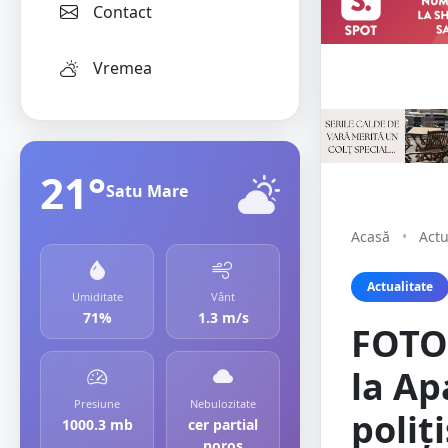
Contact
Vremea
21°
Satu Mare
Acasă
•
Actu
Actualitate
Umiditate
Vânt
71%
1.3 m/s
FOTO&
la Ap
Presiune
Nebulozitate
poliț
1000.3 mb
cer partial
noros