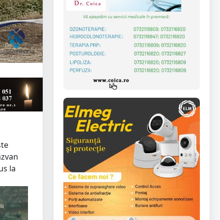
ste
ăzvan
us la