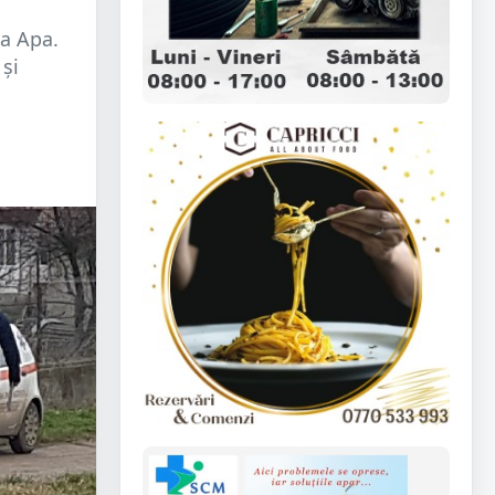
la Apa.
 și