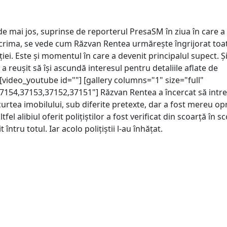
de mai jos, suprinse de reporterul PresaSM în ziua în care a
crima, se vede cum Răzvan Rentea urmărește îngrijorat toa
iției. Este și momentul în care a devenit principalul supect. Ș
a reușit să își ascundă interesul pentru detaliile aflate de
[video_youtube id=""] [gallery columns="1" size="full"
7154,37153,37152,37151"] Răzvan Rentea a încercat să intr
curtea imobilului, sub diferite pretexte, dar a fost mereu opr
altfel alibiul oferit polițiștilor a fost verificat din scoarță în s
t întru totul. Iar acolo polițiștii l-au înhățat.