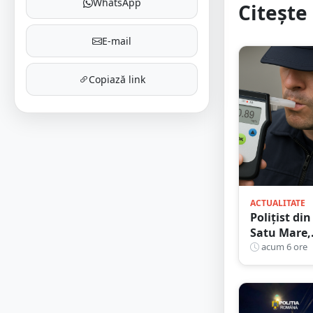
WhatsApp
Citește 
E-mail
Copiază link
ACTUALITATE
Polițist din
Satu Mare,
prins la
acum 6 ore
volan cu
1,75 g/l
alcool în
sânge.