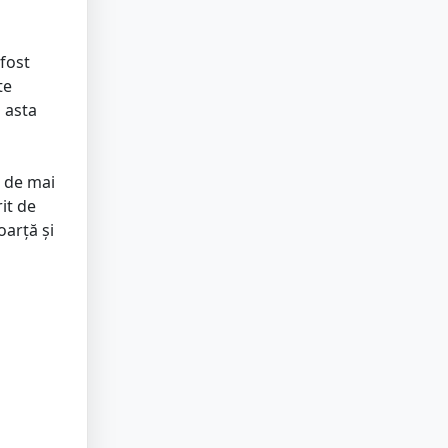
 fost
te
i asta
e de mai
it de
coarță și