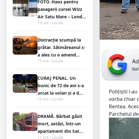
FOTO. Haos pentru
pasagerii cursei Wizz
Air Satu Mare – Lond...
13 ore • Locale
Distracție scumpă la
grătar. Sătmăreanul s-
a ales cu o amend...
13 ore • Locale
CURAJ PENAL. Un
bunic de 72 de ani s-a
Polițiștii l-
urcat la volan și a d...
vorba chiar 
13 ore • Locale
Rentea. Acest
Parchetul de
DRAMĂ. Bărbat găsit
mort, astăzi, într-un
apartament din Sat...
11 ore • Locale