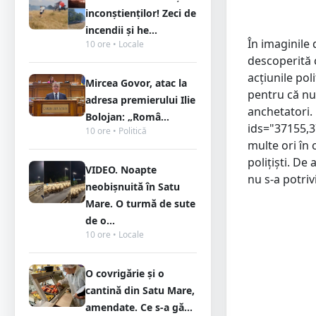
inconștienților! Zeci de
incendii și he...
În imaginile 
10 ore • Locale
descoperită 
acțiunile pol
Mircea Govor, atac la
pentru că nu 
adresa premierului Ilie
anchetatori. 
Bolojan: „Româ...
ids="37155,3
10 ore • Politică
multe ori în 
polițiști. De 
VIDEO. Noapte
nu s-a potrivi
neobișnuită în Satu
Mare. O turmă de sute
de o...
10 ore • Locale
O covrigărie și o
cantină din Satu Mare,
amendate. Ce s-a gă...