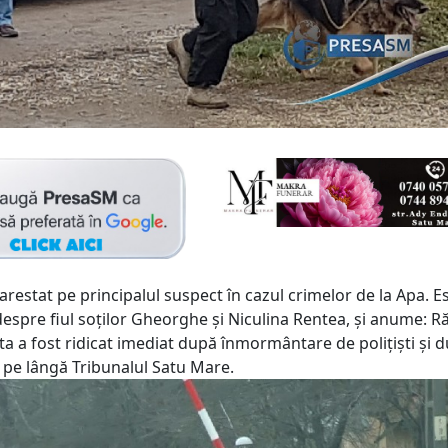
au arestat pe principalul suspect în cazul crimelor de la Apa. E
despre fiul soților Gheorghe și Niculina Rentea, și anume: R
a a fost ridicat imediat după înmormântare de polițiști și d
 pe lângă Tribunalul Satu Mare.