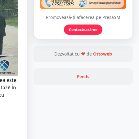
Promovează-ți afacerea pe PresaSM
Contactează-ne
Dezvoltat cu
❤
de
Ottoweb
Feeds
ea este
ăzi! În
cu