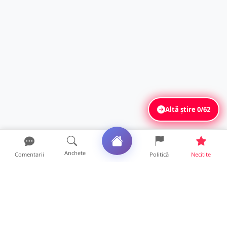
Altă știre
0/62
Anchete
Comentarii
Politică
Necitite
Ultimele articole
Mamă de doar 36 de ani, măcinată de
cancer. Doi copii luptă ...