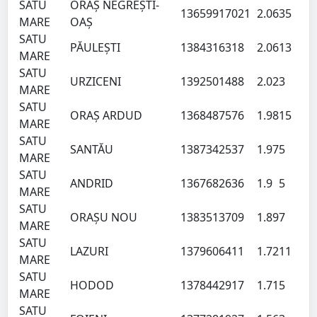
SATU
ORAŞ NEGREŞTI-
136599
17021
2.06
35
MARE
OAŞ
SATU
PĂULEŞTI
138431
6318
2.06
13
MARE
SATU
URZICENI
139250
1488
2.02
3
MARE
SATU
ORAŞ ARDUD
136848
7576
1.98
15
MARE
SATU
SANTĂU
138734
2537
1.97
5
MARE
SATU
ANDRID
136768
2636
1.9
5
MARE
SATU
ORAŞU NOU
138351
3709
1.89
7
MARE
SATU
LAZURI
137960
6411
1.72
11
MARE
SATU
HODOD
137844
2917
1.71
5
MARE
SATU