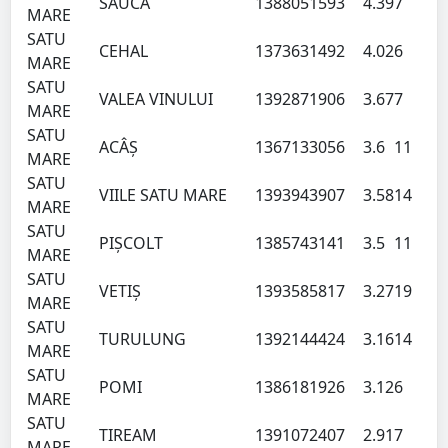
SĂUCA
138805
1593
4.39
7
MARE
SATU
CEHAL
137363
1492
4.02
6
MARE
SATU
VALEA VINULUI
139287
1906
3.67
7
MARE
SATU
ACÂŞ
136713
3056
3.6
11
MARE
SATU
VIILE SATU MARE
139394
3907
3.58
14
MARE
SATU
PIŞCOLT
138574
3141
3.5
11
MARE
SATU
VETIŞ
139358
5817
3.27
19
MARE
SATU
TURULUNG
139214
4424
3.16
14
MARE
SATU
POMI
138618
1926
3.12
6
MARE
SATU
TIREAM
139107
2407
2.91
7
MARE