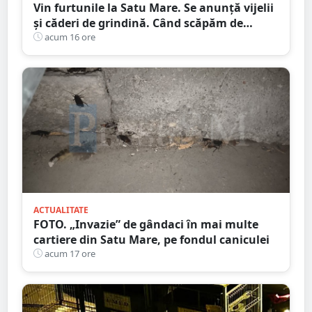
Vin furtunile la Satu Mare. Se anunță vijelii
și căderi de grindină. Când scăpăm de
caniculă
acum 16 ore
ACTUALITATE
FOTO. „Invazie” de gândaci în mai multe
cartiere din Satu Mare, pe fondul caniculei
acum 17 ore