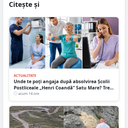
Citește și
ACTUALITATE
Unde te poți angaja după absolvirea Școlii
Postliceale „Henri Coandă” Satu Mare? Trei
calificări medicale, numeroase oportunități
acum 14 ore
de carieră