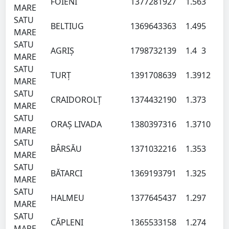
FOIENI
137728
1927
1.56
3
MARE
SATU
BELTIUG
136964
3363
1.49
5
MARE
SATU
AGRIŞ
179873
2139
1.4
3
MARE
SATU
TURŢ
139170
8639
1.39
12
MARE
SATU
CRAIDOROLŢ
137443
2190
1.37
3
MARE
SATU
ORAŞ LIVADA
138039
7316
1.37
10
MARE
SATU
BÂRSĂU
137103
2216
1.35
3
MARE
SATU
BĂTARCI
136919
3791
1.32
5
MARE
SATU
HALMEU
137764
5437
1.29
7
MARE
SATU
CĂPLENI
136553
3158
1.27
4
MARE