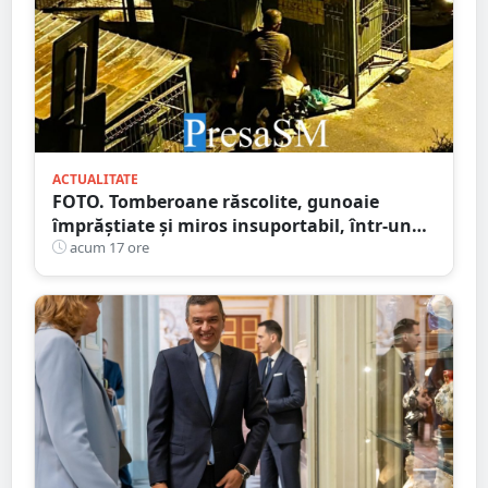
ACTUALITATE
FOTO. Tomberoane răscolite, gunoaie
împrăștiate și miros insuportabil, într-un
cartier al Sătmarului
acum 17 ore