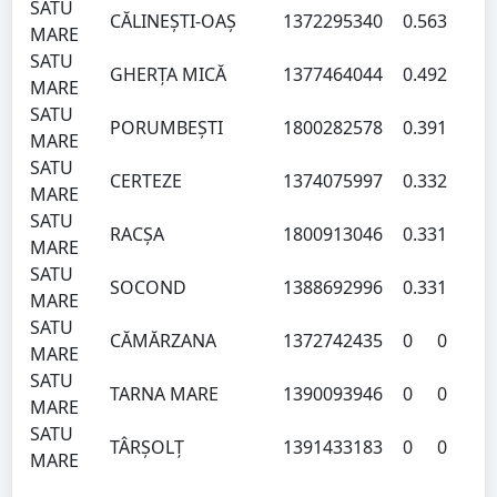
SATU
CĂLINEŞTI-OAŞ
137229
5340
0.56
3
MARE
SATU
GHERŢA MICĂ
137746
4044
0.49
2
MARE
SATU
PORUMBEŞTI
180028
2578
0.39
1
MARE
SATU
CERTEZE
137407
5997
0.33
2
MARE
SATU
RACŞA
180091
3046
0.33
1
MARE
SATU
SOCOND
138869
2996
0.33
1
MARE
SATU
CĂMĂRZANA
137274
2435
0
0
MARE
SATU
TARNA MARE
139009
3946
0
0
MARE
SATU
TÂRŞOLŢ
139143
3183
0
0
MARE