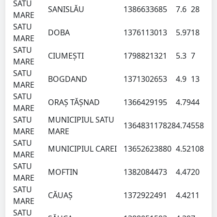
SATU
SANISLĂU
138663
3685
7.6
28
MARE
SATU
DOBA
137611
3013
5.97
18
MARE
SATU
CIUMEŞTI
179882
1321
5.3
7
MARE
SATU
BOGDAND
137130
2653
4.9
13
MARE
SATU
ORAŞ TĂŞNAD
136642
9195
4.79
44
MARE
SATU
MUNICIPIUL SATU
136483
117828
4.74
558
MARE
MARE
SATU
MUNICIPIUL CAREI
136526
23880
4.52
108
MARE
SATU
MOFTIN
138208
4473
4.47
20
MARE
SATU
CĂUAŞ
137292
2491
4.42
11
MARE
SATU