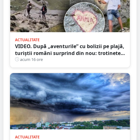
ACTUALITATE
VIDEO. După „aventurile” cu bolizii pe plajă,
turiștii români surprind din nou: trotinete
pe Bucegi și declarații de dragoste pe stânci
acum 16 ore
ACTUALITATE