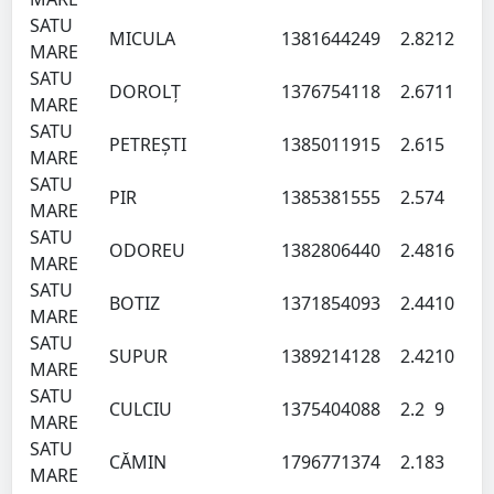
SATU
MICULA
138164
4249
2.82
12
MARE
SATU
DOROLŢ
137675
4118
2.67
11
MARE
SATU
PETREŞTI
138501
1915
2.61
5
MARE
SATU
PIR
138538
1555
2.57
4
MARE
SATU
ODOREU
138280
6440
2.48
16
MARE
SATU
BOTIZ
137185
4093
2.44
10
MARE
SATU
SUPUR
138921
4128
2.42
10
MARE
SATU
CULCIU
137540
4088
2.2
9
MARE
SATU
CĂMIN
179677
1374
2.18
3
MARE