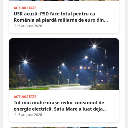
ACTUALITATE
USR acuză: PSD face totul pentru ca
România să piardă miliarde de euro din
PNRR
5 august 2026
ACTUALITATE
Tot mai multe orașe reduc consumul de
energie electrică. Satu Mare a luat deja
măsuri. Cu ce soluții au venit ceilalți
5 august 2026
primari