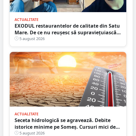
ACTUALITATE
EXODUL restaurantelor de calitate din Satu
Mare. De ce nu reușesc să supraviețuiască
localurile cu adevărat speciale?
5 august 2026
ACTUALITATE
Seceta hidrologică se agravează. Debite
istorice minime pe Someș. Cursuri mici de
ape au secat
5 august 2026