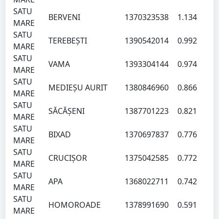
SATU
BERVENI
137032
3538
1.13
4
MARE
SATU
TEREBEŞTI
139054
2014
0.99
2
MARE
SATU
VAMA
139330
4144
0.97
4
MARE
SATU
MEDIEŞU AURIT
138084
6960
0.86
6
MARE
SATU
SĂCĂŞENI
138770
1223
0.82
1
MARE
SATU
BIXAD
137069
7837
0.77
6
MARE
SATU
CRUCIŞOR
137504
2585
0.77
2
MARE
SATU
APA
136802
2711
0.74
2
MARE
SATU
HOMOROADE
137899
1690
0.59
1
MARE