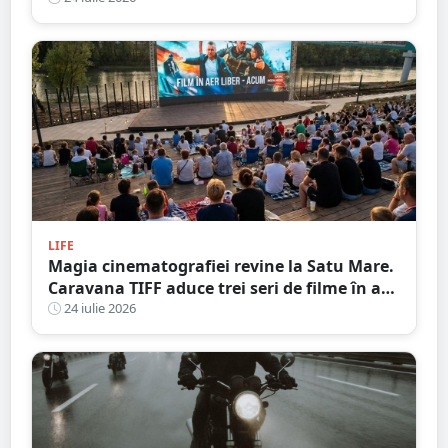
LIFE
Magia cinematografiei revine la Satu Mare.
Caravana TIFF aduce trei seri de filme în aer
liber pe malul Someșului
24 iulie 2026