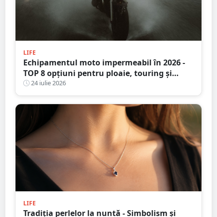
LIFE
Echipamentul moto impermeabil în 2026 -
TOP 8 opțiuni pentru ploaie, touring și
adventure
24 iulie 2026
LIFE
Tradiția perlelor la nuntă - Simbolism și