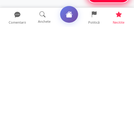
Anchete
Comentarii
Politică
Necitite
Ultimele articole
TOP Trapez lansează în premieră gardul
metalic „ZIG ZAG”. Ev...
19 ore • Locale
FOTO. Haos pentru pasagerii cursei Wizz Air
Satu Mare – Lond...
13 ore • Locale
Distracție scumpă la grătar. Sătmăreanul s-a
ales cu o amend...
13 ore • Locale