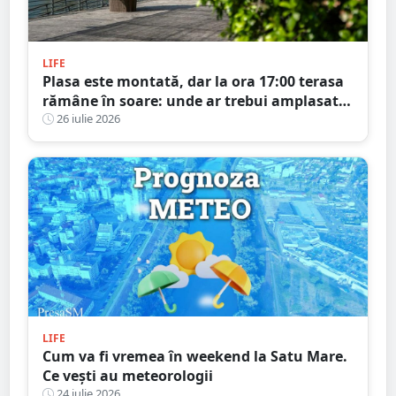
LIFE
Plasa este montată, dar la ora 17:00 terasa
rămâne în soare: unde ar trebui amplasată,
de fapt?
26 iulie 2026
LIFE
Cum va fi vremea în weekend la Satu Mare.
Ce vești au meteorologii
24 iulie 2026