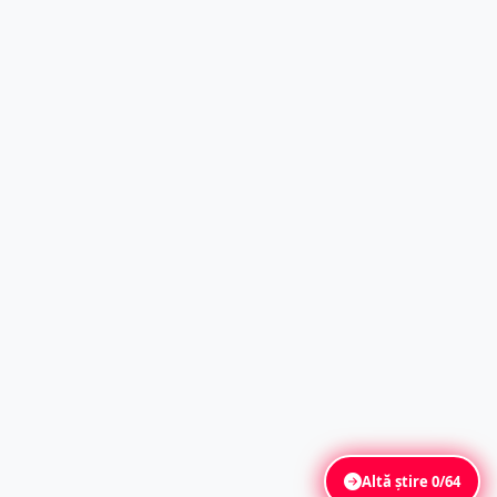
Altă știre
0/64