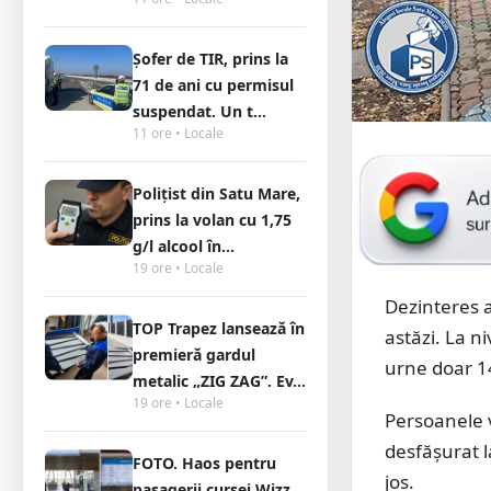
Șofer de TIR, prins la
71 de ani cu permisul
suspendat. Un t...
11 ore • Locale
Polițist din Satu Mare,
prins la volan cu 1,75
g/l alcool în...
19 ore • Locale
Dezinteres a
TOP Trapez lansează în
astăzi. La n
premieră gardul
urne doar 14
metalic „ZIG ZAG”. Ev...
19 ore • Locale
Persoanele v
desfășurat l
FOTO. Haos pentru
jos.
pasagerii cursei Wizz