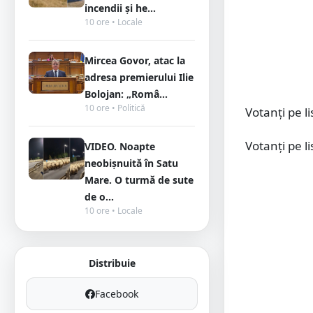
incendii și he...
10 ore • Locale
Mircea Govor, atac la
adresa premierului Ilie
Bolojan: „Româ...
10 ore • Politică
Votanți pe l
Votanți pe l
VIDEO. Noapte
neobișnuită în Satu
Mare. O turmă de sute
de o...
10 ore • Locale
Distribuie
Facebook