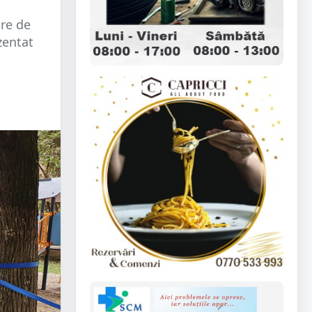
are de
zentat