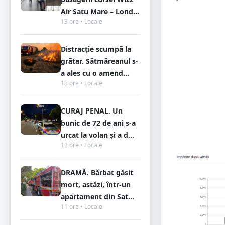
Air Satu Mare – Lond...
13 ore • Locale
Distracție scumpă la
grătar. Sătmăreanul s-
a ales cu o amend...
13 ore • Locale
CURAJ PENAL. Un
bunic de 72 de ani s-a
urcat la volan și a d...
13 ore • Locale
DRAMĂ. Bărbat găsit
mort, astăzi, într-un
apartament din Sat...
11 ore • Locale