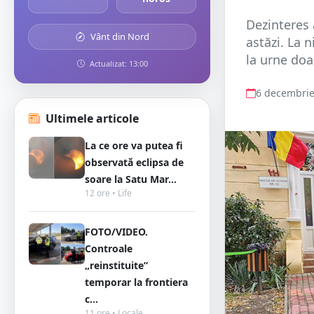
Dezinteres 
Vânt din Nord
astăzi. La 
la urne doa
Actualizat: 13:00
6 decembrie
Ultimele articole
La ce ore va putea fi
observată eclipsa de
soare la Satu Mar...
12 ore • Life
FOTO/VIDEO.
Controale
„reinstituite”
temporar la frontiera
c...
11 ore • Locale