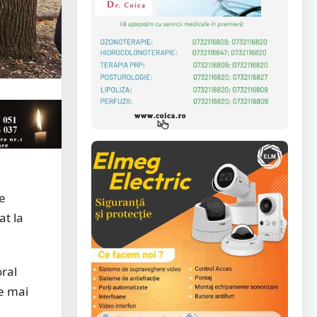
de
at la
oral
te mai