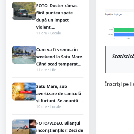
FOTO. Duster rămas
fără puntea spate
după un impact
violent....
11 ore • Locale
Cum va fi vremea în
Statistic
weekend la Satu Mare.
Când scad temperat...
11 ore • Life
Înscriși pe 
Satu Mare, sub
avertizare de caniculă
și furtuni. Se anunță ...
10 ore • Locale
FOTO/VIDEO. Bilanțul
inconștienților! Zeci de