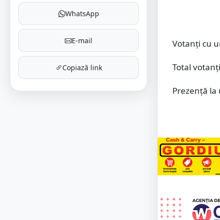
WhatsApp
E-mail
Votanți cu u
Total votanț
Copiază link
Prezență la 