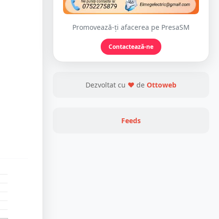
Promovează-ți afacerea pe PresaSM
Contactează-ne
Dezvoltat cu
❤
de
Ottoweb
Feeds