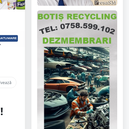
lvează
!