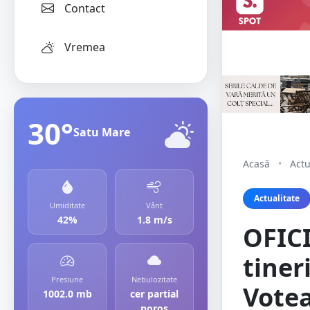
Contact
Vremea
30°
Satu Mare
Acasă
•
Actu
Actualitate
Umiditate
Vânt
42%
1.8 m/s
OFICI
tiner
Presiune
Nebulozitate
Votea
1002.0 mb
cer partial
noros