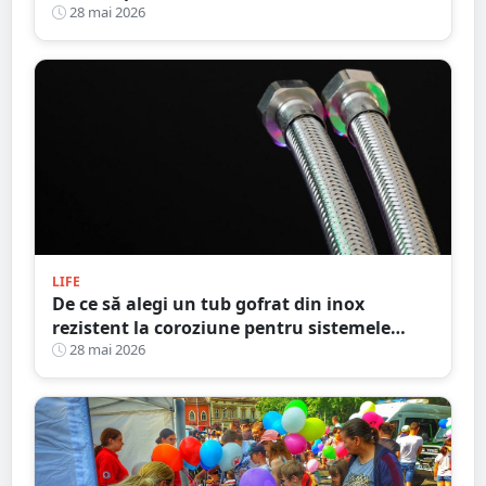
28 mai 2026
LIFE
De ce să alegi un tub gofrat din inox
rezistent la coroziune pentru sistemele
termice?
28 mai 2026