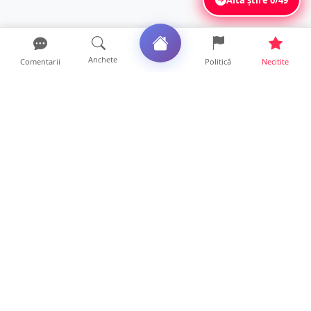
Anchete
Comentarii
Politică
Necitite
Ultimele articole
Mamă de doar 36 de ani, măcinată de
cancer. Doi copii luptă ...
21 ore • Locale
Un sătmărean acuză un centru medical că i-
a anulat consultaț...
20 ore • Locale
TRAGEDIE. Un tânăr român de doar 19 ani a
murit în timp ce c...
19 ore • Locale