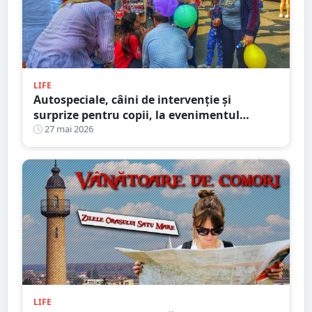
LIFE
Autospeciale, câini de intervenție și
surprize pentru copii, la evenimentul
organizat de polițiști, pompieri și jandarmi
27 mai 2026
în Satu Mare
LIFE