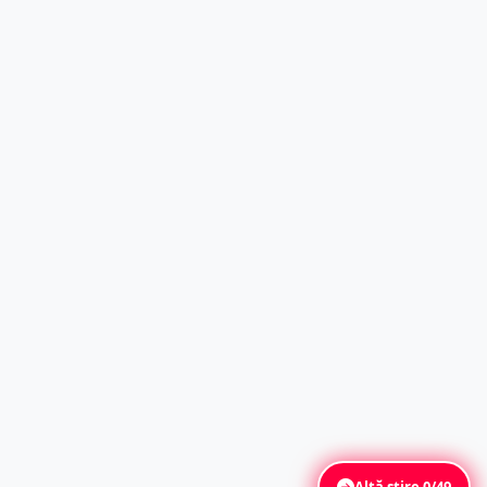
Altă știre
0/49