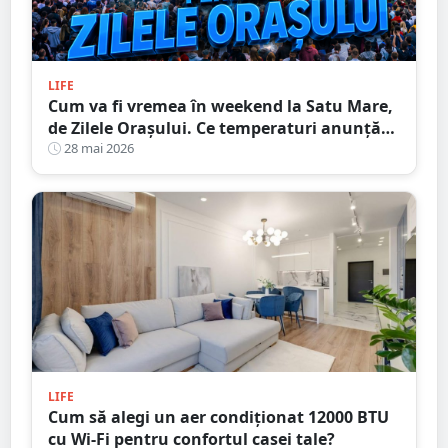
LIFE
Cum va fi vremea în weekend la Satu Mare,
de Zilele Orașului. Ce temperaturi anunță
meteorologii
28 mai 2026
LIFE
Cum să alegi un aer condiționat 12000 BTU
cu Wi-Fi pentru confortul casei tale?