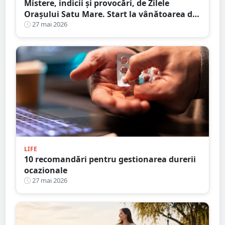
Mistere, indicii și provocări, de Zilele
Orașului Satu Mare. Start la vânătoarea de
comori urbane
27 mai 2026
LIFE
10 recomandări pentru gestionarea durerii
ocazionale
27 mai 2026