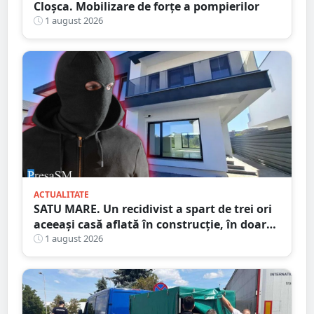
Cloșca. Mobilizare de forțe a pompierilor
1 august 2026
ACTUALITATE
SATU MARE. Un recidivist a spart de trei ori
aceeași casă aflată în construcție, în doar
șase zile
1 august 2026