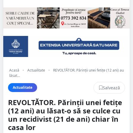
Acasă
•
Actualitate
•
REVOLTĂTOR. Părinții unei fetițe (12 ani) au
lăsat...
Salvează
Actualitate
REVOLTĂTOR. Părinții unei fetițe
(12 ani) au lăsat-o să se culce cu
un recidivist (21 de ani) chiar în
casa lor