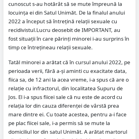
cunoscut s-au hotărât să se mute împreună la
locuința ei din Satul Unimăt. De la finalul anului
2022 a început să întrețină relații sexuale cu
recidivistul.Lucru deosebit de IMPORTANT, au
fost situaţii în care părinți minorei i-au surprins în
timp ce întrețineau relații sexuale.
Tatăl minorei a arătat că în cursul anului 2022, pe
perioada verii, fără a-și aminti cu exacitate data,
fiica sa, de 12 ani la acea vreme, i-a spus că are o
relație cu infractorul, din localitatea Supuru de
Jos. El i-a spus fiicei sale că nu este de acord cu
relaţia lor din cauza diferenței de vârstă prea
mare dintre ei. Cu toate acestea, pentru a-i face
pe plac fiicei sale, i-a permis să se mute la
domiciliul lor din satul Unimăt. A arătat martorul