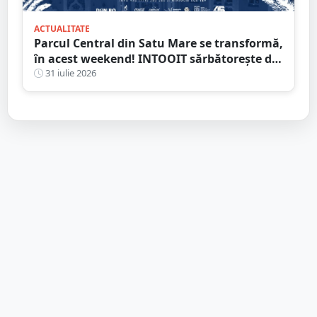
ACTUALITATE
Parcul Central din Satu Mare se transformă,
în acest weekend! INTOOIT sărbătorește doi
ani printr-un eveniment spectaculos
31 iulie 2026