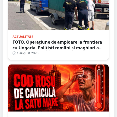
ACTUALITATE
FOTO. Operațiune de amploare la frontiera
cu Ungaria. Polițiști români și maghiari au
verificat sute de persoane
1 august 2026