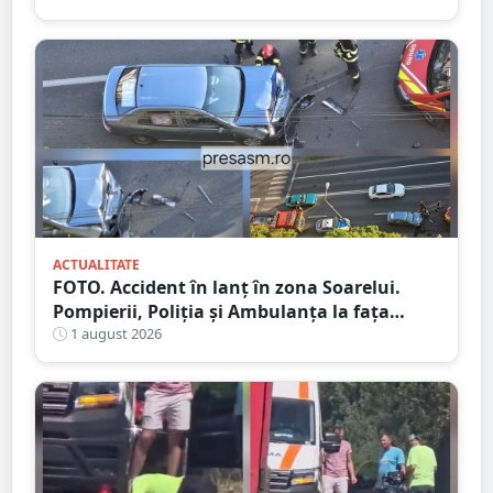
ACTUALITATE
FOTO. Accident în lanț în zona Soarelui.
Pompierii, Poliția și Ambulanța la fața
locului
1 august 2026