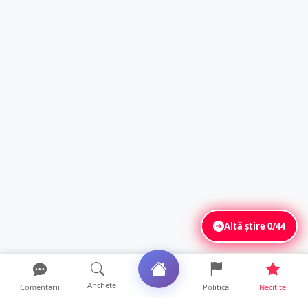
Altă știre
0/44
Anchete
Comentarii
Politică
Necitite