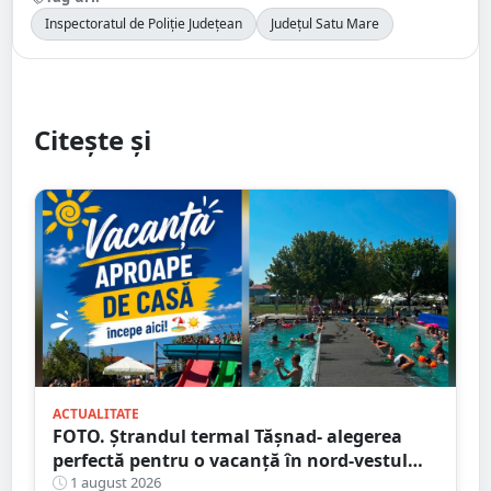
Inspectoratul de Poliție Județean
Județul Satu Mare
Citește și
ACTUALITATE
FOTO. Ștrandul termal Tășnad- alegerea
perfectă pentru o vacanță în nord-vestul
României
1 august 2026