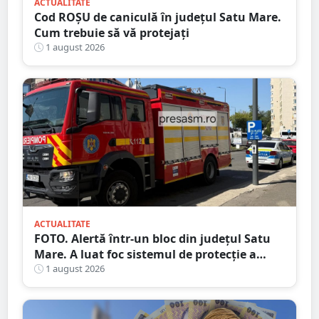
ACTUALITATE
Cod ROȘU de caniculă în județul Satu Mare.
Cum trebuie să vă protejați
1 august 2026
ACTUALITATE
FOTO. Alertă într-un bloc din județul Satu
Mare. A luat foc sistemul de protecție a
gazelor
1 august 2026