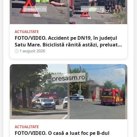
ACTUALITATE
FOTO/VIDEO. Accident pe DN19, în județul
Satu Mare. Biciclistă rănită astăzi, preluată
de Ambulanță
1 august 2026
ACTUALITATE
FOTO/VIDEO. O casă a luat foc pe B-dul