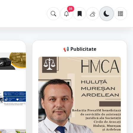
35
📢 Publicitate