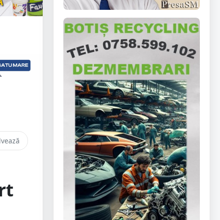
lvează
rt