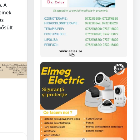
. A
einek
és
nősült