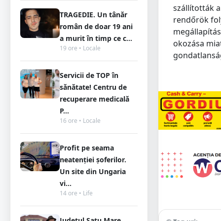
szállították
TRAGEDIE. Un tânăr
rendőrök fol
român de doar 19 ani
megállapítása
a murit în timp ce c...
okozása miat
19 ore • Locale
gondatlanság
Servicii de TOP în
sănătate! Centru de
recuperare medicală
P...
16 ore • Locale
Profit pe seama
neatenției șoferilor.
Un site din Ungaria
vi...
14 ore • Life
Județul Satu Mare,