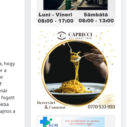
a, hogy
r a
et
M
 már
 fogott
okba
Sajnos a