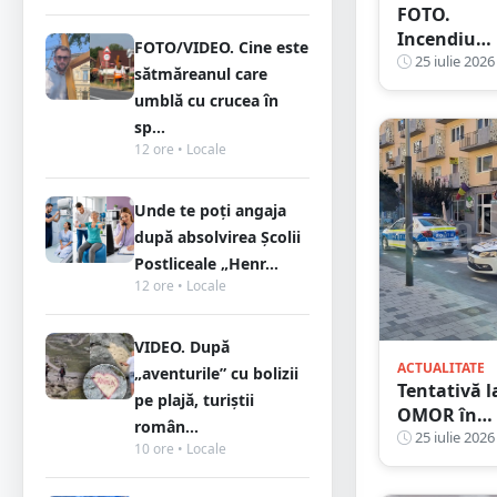
FOTO.
Incendiu
FOTO/VIDEO. Cine este
violent la o
25 iulie 2026
sătmăreanul care
mare fabri
umblă cu crucea în
de mobilă.
sp...
Peste 30 de
12 ore • Locale
pompieri
luptă cu
flăcările,
Unde te poți angaja
județul
după absolvirea Școlii
vecin
Postliceale „Henr...
12 ore • Locale
VIDEO. După
ACTUALITATE
„aventurile” cu bolizii
Tentativă l
pe plajă, turiștii
OMOR în
român...
Satu Mare.
25 iulie 2026
10 ore • Locale
Instructor
auto rănit