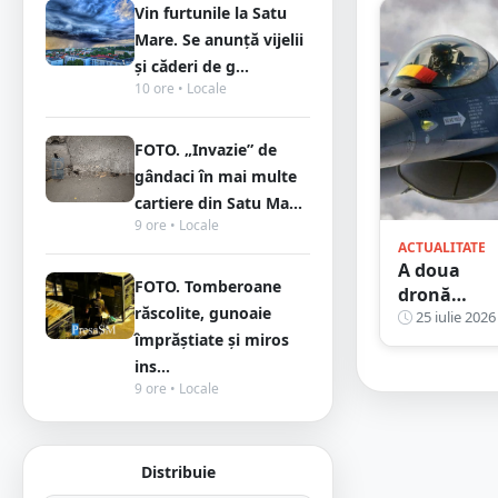
Vin furtunile la Satu
cu cuțitul, 
s-a distrus 
Mare. Se anunță vijelii
mașina
și căderi de g...
10 ore • Locale
FOTO. „Invazie” de
gândaci în mai multe
cartiere din Satu Ma...
9 ore • Locale
ACTUALITATE
A doua
FOTO. Tomberoane
dronă
răscolite, gunoaie
doborâtă î
25 iulie 2026
împrăștiate și miros
România!
ins...
Un pilot
9 ore • Locale
român de F
16 a
neutralizat
o nouă țin
Distribuie
aeriană în