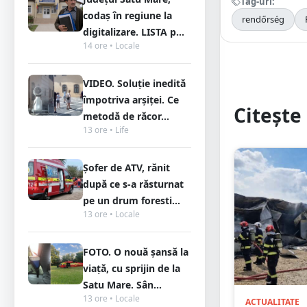
Tag-uri:
codaș în regiune la
rendőrség
digitalizare. LISTA p...
14 ore • Locale
VIDEO. Soluție inedită
împotriva arșiței. Ce
Citește 
metodă de răcor...
13 ore • Life
Șofer de ATV, rănit
după ce s-a răsturnat
pe un drum foresti...
13 ore • Locale
FOTO. O nouă șansă la
viață, cu sprijin de la
Satu Mare. Sân...
13 ore • Locale
ACTUALITATE