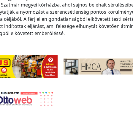
 a Szatmár megyei kórházba, ahol sajnos belehalt sérüléseibe
ytatják a nyomozást a szerencsétlenség pontos körülmény
 céljából. A férj ellen gondatlanságból elkövetett testi sért
t indítottak eljárást, ami felesége elhunytát követően átmi
ból elkövetett emberöléssé.