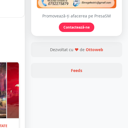
Promovează-ți afacerea pe PresaSM
Contactează-ne
Dezvoltat cu
❤
de
Ottoweb
Feeds
TATE