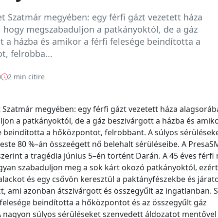
t Szatmár megyében: egy férfi gázt vezetett háza
, hogy megszabaduljon a patkányoktól, de a gáz
t a házba és amikor a férfi felesége beindította a
, felrobba...
0
2 min citire
 Szatmár megyében: egy férfi gázt vezetett háza alagsoráb
on a patkányoktól, de a gáz beszivárgott a házba és amiko
ge beindította a hőközpontot, felrobbant. A súlyos sérülések
teste 80 %–án összeégett nő belehalt sérüléseibe. A PresaS
zerint a tragédia június 5–én történt Darán. A 45 éves férfi
yan szabaduljon meg a sok kárt okozó patkányoktól, ezért
lackot és egy csővön keresztül a paktányfészekbe és járat
zt, ami azonban átszivárgott és összegyűlt az ingatlanban. 
s felesége beindította a hőközpontot és az összegyűlt gáz
A nagyon súlyos sérüléseket szenvedett áldozatot mentővel