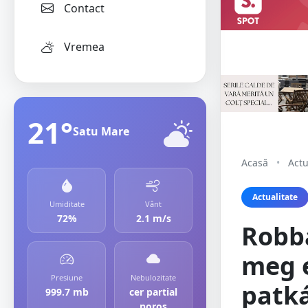
Contact
Vremea
21°
Satu Mare
Acasă
•
Actu
Actualitate
Umiditate
Vânt
72%
2.1 m/s
Robb
meg e
Presiune
Nebulozitate
patká
999.7 mb
cer partial
noros