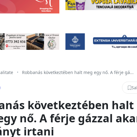
alitate
•
Robbanás következtében halt meg egy nő. A férje gá...
Sa
anás következtében halt
gy nő. A férje gázzal aka
nyt irtani