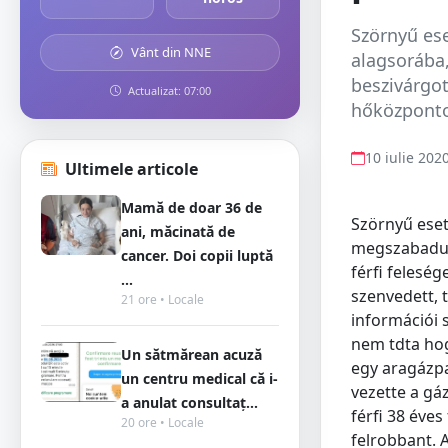
Szörnyű ese
Vânt din NNE
alagsorába
beszivárgot
Actualizat: 07:00
hőközpontot
10 iulie 202
Ultimele articole
Mamă de doar 36 de
Szörnyű eset
ani, măcinată de
megszabadulj
cancer. Doi copii luptă
férfi felesé
...
szenvedett, 
21 ore • Locale
információi s
nem tdta hog
Un sătmărean acuză
egy aragázpa
un centru medical că i-
vezette a gá
a anulat consultaț...
férfi 38 éve
20 ore • Locale
felrobbant. 