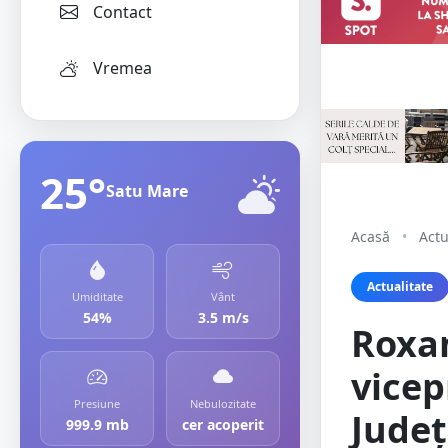
Contact
Vremea
25°
Satu Mare
Acasă
•
Actu
Actualitate
Umiditate
Vânt
54%
3.5 m/s
Roxan
vicep
Presiune
Nebulozitate
Județ
999.9 mb
cer acoperit