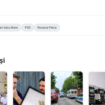
ean Satu Mare
PSD
Roxana Petca
și