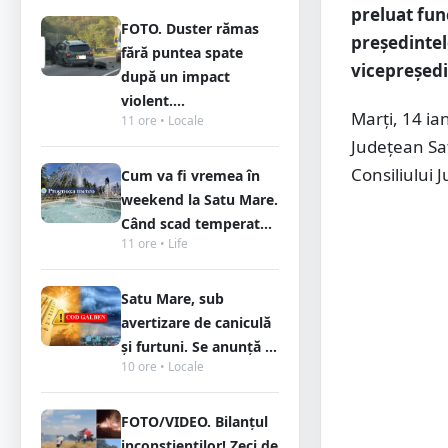
preluat fun
FOTO. Duster rămas
președintel
fără puntea spate
vicepreședi
după un impact
violent....
Marți, 14 ia
11 ore • Locale
Județean Sa
Consiliului 
Cum va fi vremea în
weekend la Satu Mare.
Când scad temperat...
11 ore • Life
Satu Mare, sub
avertizare de caniculă
și furtuni. Se anunță ...
10 ore • Locale
FOTO/VIDEO. Bilanțul
inconștienților! Zeci de