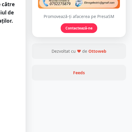
e către
iul de
Promovează-ți afacerea pe PresaSM
ților.
Contactează-ne
i
Dezvoltat cu
❤
de
Ottoweb
Feeds