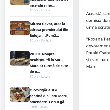
incendii și he...
10 ore • Locale
Această sch
demisia dom
Mircea Govor, atac la
urma scrutin
adresa premierului Ilie
Bolojan: „Româ...
"Roxana Petc
10 ore • Politică
devotament,
Pataki Csaba
VIDEO. Noapte
și transpare
neobișnuită în Satu
Mare. O turmă de sute
Mare.
de o...
10 ore • Locale
O covrigărie și o
cantină din Satu Mare,
amendate. Ce s-a gă...
9 ore • Locale