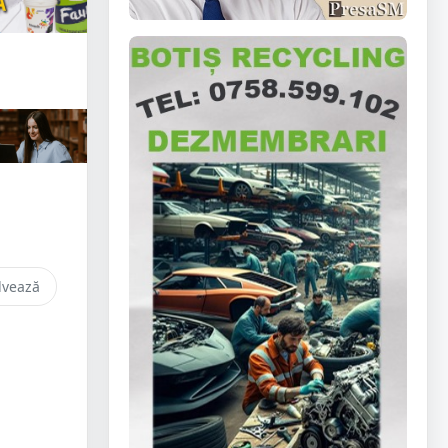
lvează