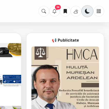
34
📢 Publicitate