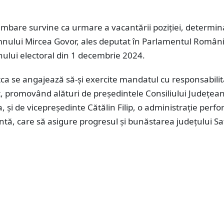
imbare survine ca urmare a vacantării poziției, determin
nului Mircea Govor, ales deputat în Parlamentul Români
ului electoral din 1 decembrie 2024.
a se angajează să-și exercite mandatul cu responsabilita
 promovând alături de președintele Consiliului Județean
, și de vicepreședinte Cătălin Filip, o administrație perf
ntă, care să asigure progresul și bunăstarea județului S