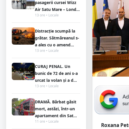
pasagerii cursei Wizz
Air Satu Mare – Lond...
13 ore • Locale
Distracție scumpă la
grătar. Sătmăreanul s-
a ales cu o amend...
13 ore • Locale
CURAJ PENAL. Un
bunic de 72 de ani s-a
urcat la volan și a d...
13 ore • Locale
DRAMĂ. Bărbat găsit
mort, astăzi, într-un
apartament din Sat...
11 ore • Locale
Roxana Petc