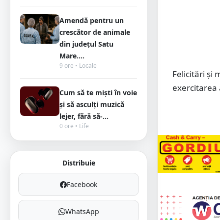
Amendă pentru un
crescător de animale
din județul Satu
Mare....
9 ore • Locale
Felicitări și
exercitarea 
Cum să te miști în voie
și să asculți muzică
lejer, fără să-...
0 ore • Life
Distribuie
Facebook
WhatsApp