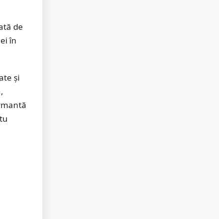
ată de
ei în
te și
,
ormantă
atu