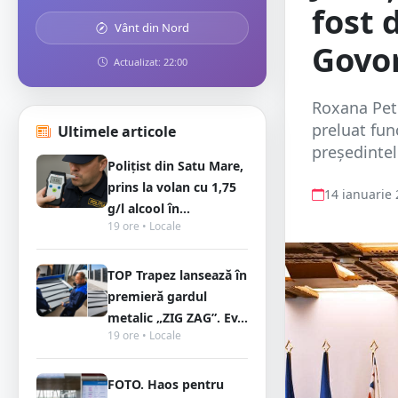
fost 
Vânt din Nord
Govo
Actualizat: 22:00
Roxana Petc
preluat fun
Ultimele articole
președintel
Polițist din Satu Mare,
prins la volan cu 1,75
14 ianuarie
g/l alcool în...
19 ore • Locale
TOP Trapez lansează în
premieră gardul
metalic „ZIG ZAG”. Ev...
19 ore • Locale
FOTO. Haos pentru