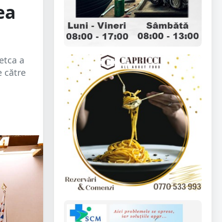
ea
etca a
e către