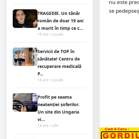
nu este pred
se pedepseșt
TRAGEDIE. Un tânăr
român de doar 19 ani
a murit în timp ce c...
19 ore • Locale
Servicii de TOP în
sănătate! Centru de
recuperare medicală
P...
16 ore • Locale
Profit pe seama
neatenției șoferilor.
Un site din Ungaria
vi...
14 ore • Life