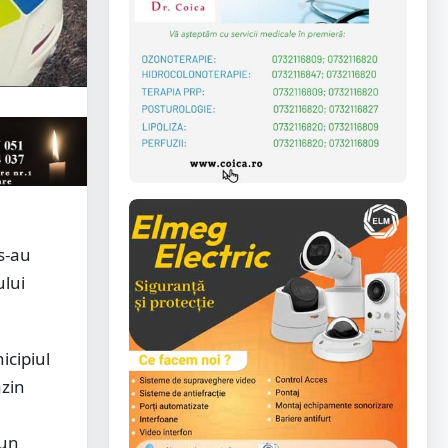
 s-au
ului
icipiul
azin
 un