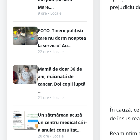
prejudiciu d
Mare....
9 ore • Locale
FOTO. Tinerii polițiști
care nu dorm noaptea
la serviciu! Au...
22 ore • Locale
Mamă de doar 36 de
ani, măcinată de
cancer. Doi copii luptă
...
21 ore • Locale
În cauză, ce
Un sătmărean acuză
de însușirea
un centru medical că i-
a anulat consultaț...
Reamintim că
20 ore • Locale