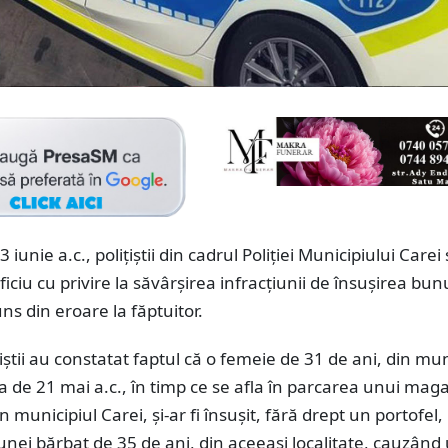
 iunie a.c., polițiștii din cadrul Poliției Municipiului Carei
ficiu cu privire la săvârșirea infracțiunii de însușirea bun
uns din eroare la făptuitor.
țiștii au constatat faptul că o femeie de 31 de ani, din mun
ta de 21 mai a.c., în timp ce se afla în parcarea unui mag
 municipiul Carei, și-ar fi însușit, fără drept un portofel,
nei bărbat de 35 de ani, din aceeași localitate, cauzând