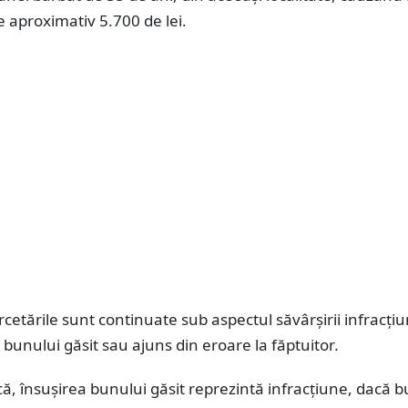
e aproximativ 5.700 de lei.
rcetările sunt continuate sub aspectul săvârșirii infracțiu
 bunului găsit sau ajuns din eroare la făptuitor
.
, însușirea bunului găsit reprezintă infracțiune, dacă b