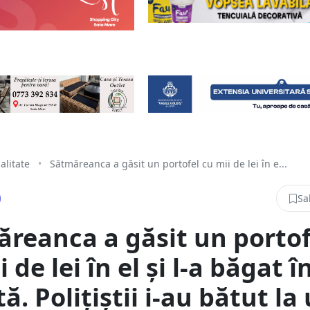
alitate
•
Sătmăreanca a găsit un portofel cu mii de lei în e...
Sa
reanca a găsit un portof
 de lei în el și l-a băgat î
ă. Polițiștii i-au bătut la