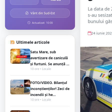
La data de 2
Vânt din Sud-Est
s-au sesizat
bunului găsi
Actualizat: 10:00
24 iunie 20
Ultimele articole
Satu Mare, sub
avertizare de caniculă
și furtuni. Se anunță ...
10 ore • Locale
FOTO/VIDEO. Bilanțul
inconștienților! Zeci de
incendii și he...
10 ore • Locale