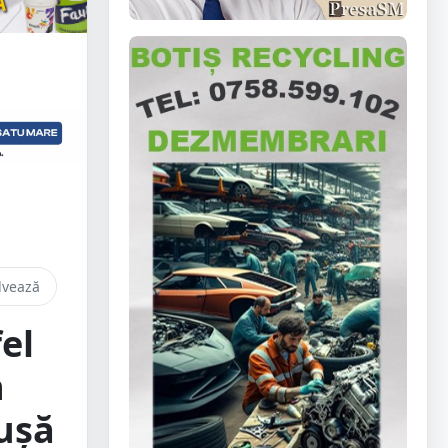
lvează
el
n
 ușă