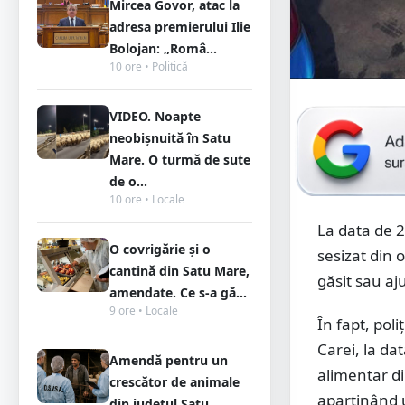
Mircea Govor, atac la
adresa premierului Ilie
Bolojan: „Româ...
10 ore • Politică
VIDEO. Noapte
neobișnuită în Satu
Mare. O turmă de sute
de o...
10 ore • Locale
La data de 23
O covrigărie și o
sesizat din o
cantină din Satu Mare,
găsit sau aj
amendate. Ce s-a gă...
9 ore • Locale
În fapt, poli
Carei, la da
Amendă pentru un
alimentar din
crescător de animale
aparținând u
din județul Satu