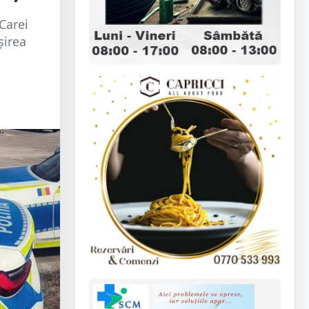
 Carei
șirea