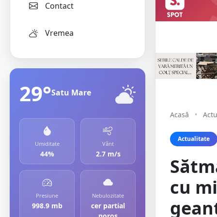
Contact
Vremea
29°
Satu Mare
Acasă
•
Actu
Actualitate
Umiditate
Vânt
44%
2.7 m/s
Sătmă
cu mii
Presiune
Nebulozitate
geant
998.9 mb
cer partial
noros