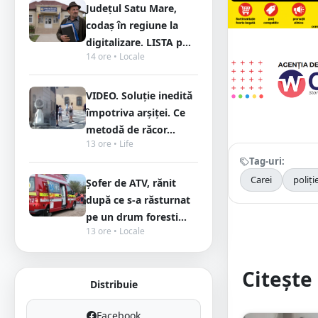
Județul Satu Mare,
codaș în regiune la
digitalizare. LISTA p...
14 ore • Locale
VIDEO. Soluție inedită
împotriva arșiței. Ce
metodă de răcor...
13 ore • Life
Tag-uri:
Carei
poliți
Șofer de ATV, rănit
după ce s-a răsturnat
pe un drum foresti...
13 ore • Locale
Citește 
Distribuie
Facebook