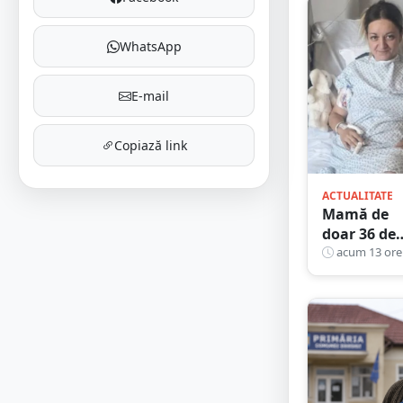
WhatsApp
E-mail
Copiază link
ACTUALITATE
Mamă de
doar 36 de
ani,
acum 13 ore
măcinată 
cancer. Doi
copii luptă
cu disperar
să își salve
mama: „N
o lăsați să 