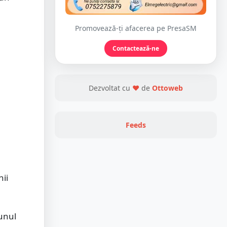
Promovează-ți afacerea pe PresaSM
Contactează-ne
Dezvoltat cu
❤
de
Ottoweb
Feeds
nii
unul