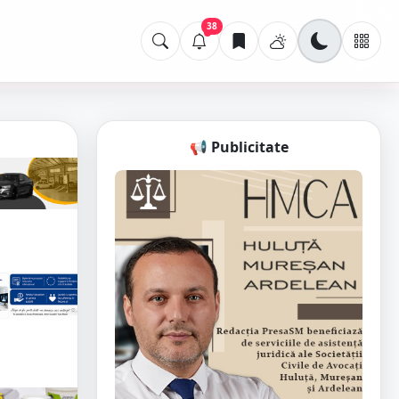
38
📢 Publicitate