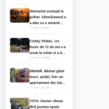
Distracție scumpă la
grătar. Sătmăreanul s-
a ales cu o amend...
13 ore • Locale
CURAJ PENAL. Un
bunic de 72 de ani s-a
urcat la volan și a d...
13 ore • Locale
DRAMĂ. Bărbat găsit
mort, astăzi, într-un
apartament din Sat...
11 ore • Locale
FOTO. Duster rămas
fără puntea spate