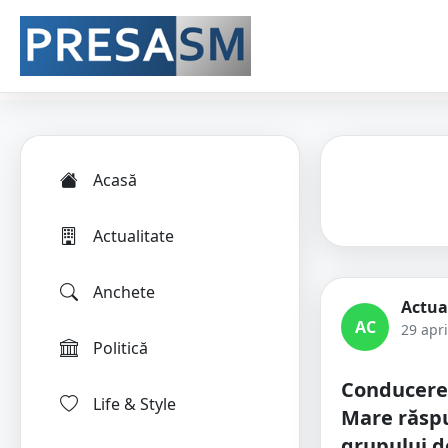
Acasă
Actualitate
Anchete
Actua
AC
29 apri
Politică
Conducere
Life & Style
Mare răspu
grupului de