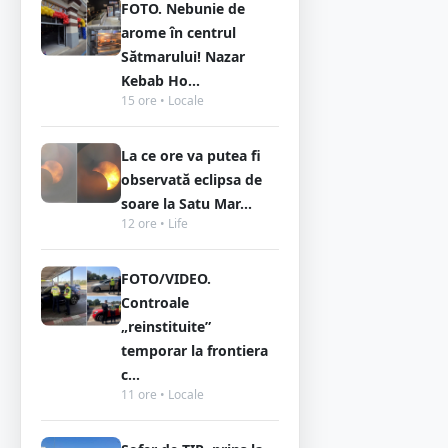
FOTO. Nebunie de
arome în centrul
Sătmarului! Nazar
Kebab Ho...
15 ore • Locale
La ce ore va putea fi
observată eclipsa de
soare la Satu Mar...
12 ore • Life
FOTO/VIDEO.
Controale
„reinstituite”
temporar la frontiera
c...
11 ore • Locale