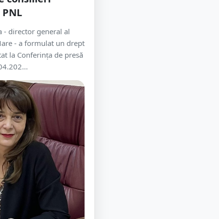
i PNL
- director general al
re - a formulat un drept
tat la Conferința de presă
04.202...