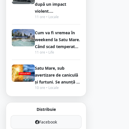
după un impact
violent....
11 ore • Locale
Cum va fi vremea în
weekend la Satu Mare.
Când scad temperat...
11 ore • Life
Satu Mare, sub
avertizare de caniculă
și furtuni. Se anunță ...
10 ore • Locale
Distribuie
Facebook