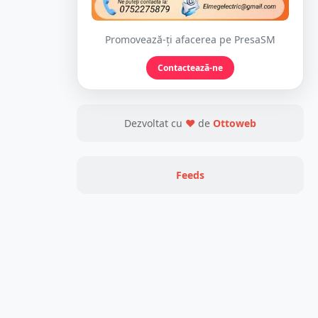
Promovează-ți afacerea pe PresaSM
Contactează-ne
Dezvoltat cu
❤
de
Ottoweb
Feeds