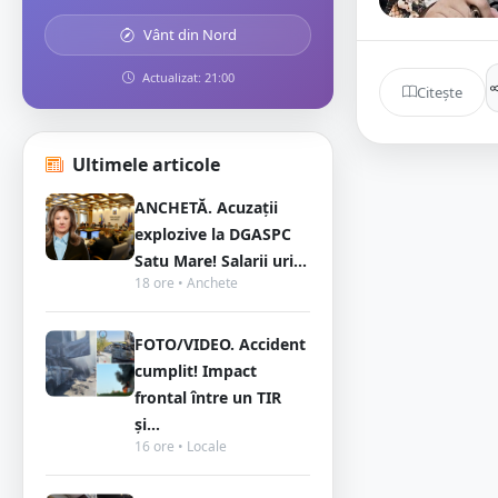
Vânt din Nord
Actualizat: 21:00
Citește
Ultimele articole
ANCHETĂ. Acuzații
explozive la DGASPC
Satu Mare! Salarii uri...
18 ore • Anchete
FOTO/VIDEO. Accident
cumplit! Impact
frontal între un TIR
și...
16 ore • Locale