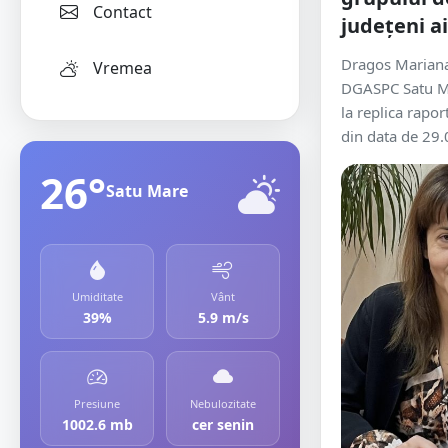
Contact
județeni a
Dragos Mariana 
Vremea
DGASPC Satu Ma
la replica rapor
din data de 29.
26°
Satu Mare
Umiditate
Vânt
39%
5.9 m/s
Presiune
Nebulozitate
1002.6 mb
cer senin