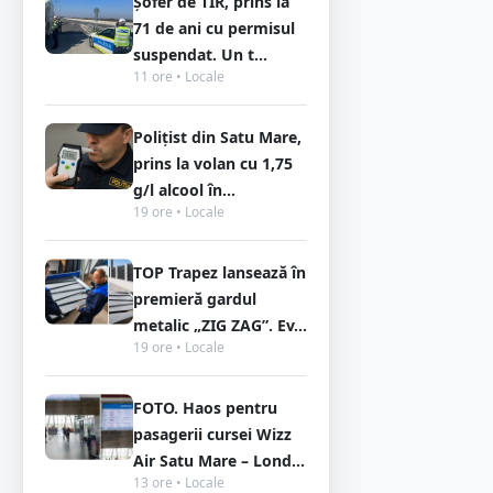
Șofer de TIR, prins la
71 de ani cu permisul
suspendat. Un t...
11 ore • Locale
Polițist din Satu Mare,
prins la volan cu 1,75
g/l alcool în...
19 ore • Locale
TOP Trapez lansează în
premieră gardul
metalic „ZIG ZAG”. Ev...
19 ore • Locale
FOTO. Haos pentru
pasagerii cursei Wizz
Air Satu Mare – Lond...
13 ore • Locale