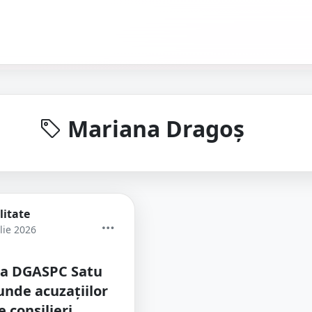
Mariana Dragoș
litate
lie 2026
a DGASPC Satu
nde acuzațiilor
 consilieri