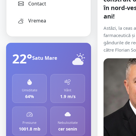
Contact
în nord-ves
ani!
Vremea
Astăzi, la ceas
farmaceutică și
gândurile de re
către Florian So
22°
Satu Mare
Umiditate
Vânt
64%
1.9 m/s
Presiune
Nebulozitate
1001.8 mb
cer senin