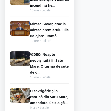
incendii și he...
10 ore • Locale
Mircea Govor, atac la
adresa premierului Ilie
Bolojan: „Româ...
10 ore • Politică
VIDEO. Noapte
neobișnuită în Satu
Mare. O turmă de sute
de o...
10 ore • Locale
O covrigărie și o
cantină din Satu Mare,
amendate. Ce s-a gă...
9 ore • Locale