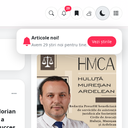
29
Articole noi!
Vezi știrile
Avem 29 știri noi pentru tine.
📢 Publicitate
lorian
 a
succes