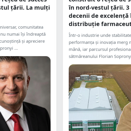
tul țării. La mulți
în nord-vestul țării. 3
decenii de excelență 
distribuție farmaceu
 aniversar, comunitatea
 nu numai își îndreaptă
Într-o industrie unde stabilitat
cunoștință și apreciere
performanța și inovația merg 
pronyi ...
mână, iar parcursul profesional
sătmăreanului Florian Sopronyi 