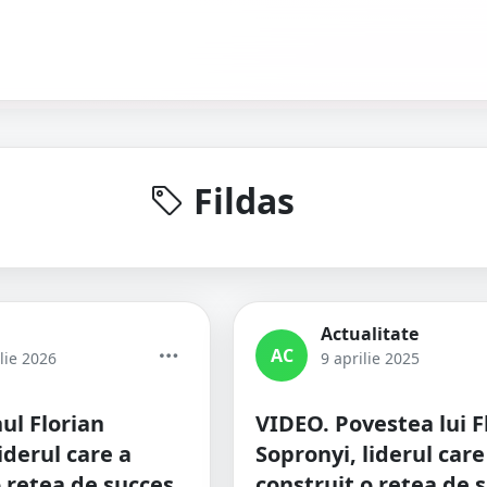
Fildas
Actualitate
AC
lie 2026
9 aprilie 2025
l Florian
VIDEO. Povestea lui F
iderul care a
Sopronyi, liderul care
o rețea de succes
construit o rețea de 