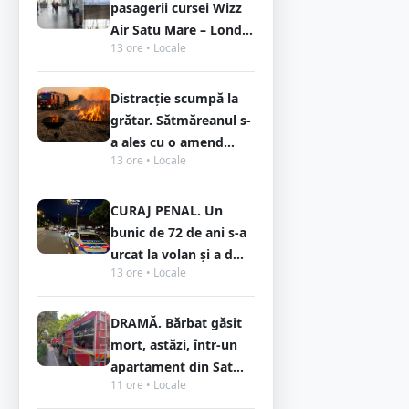
pasagerii cursei Wizz
Air Satu Mare – Lond...
13 ore • Locale
Distracție scumpă la
grătar. Sătmăreanul s-
a ales cu o amend...
13 ore • Locale
CURAJ PENAL. Un
bunic de 72 de ani s-a
urcat la volan și a d...
13 ore • Locale
DRAMĂ. Bărbat găsit
mort, astăzi, într-un
apartament din Sat...
11 ore • Locale