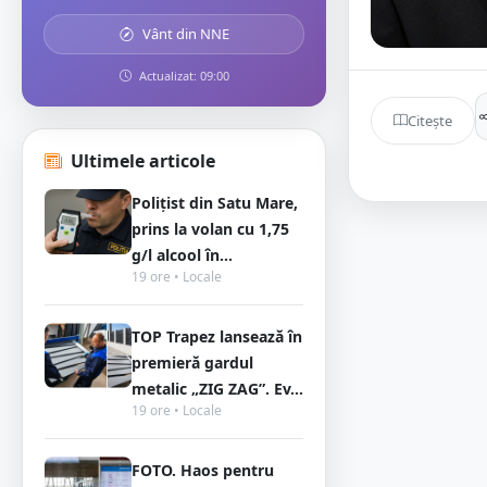
Vânt din NNE
Actualizat: 09:00
Citește
Ultimele articole
Polițist din Satu Mare,
prins la volan cu 1,75
g/l alcool în...
19 ore • Locale
TOP Trapez lansează în
premieră gardul
metalic „ZIG ZAG”. Ev...
19 ore • Locale
FOTO. Haos pentru