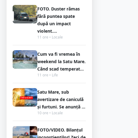
FOTO. Duster rămas
fără puntea spate
după un impact
violent....
11 ore • Locale
Cum va fi vremea în
weekend la Satu Mare.
Când scad temperat...
11 ore • Life
Satu Mare, sub
avertizare de caniculă
și furtuni. Se anunță ...
10 ore • Locale
FOTO/VIDEO. Bilanțul
inconștienților! Zeci de