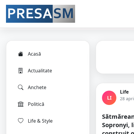
Acasă
Actualitate
Anchete
Life
LI
28 apri
Politică
Sătmăreanu
Life & Style
Sopronyi, l
construit 