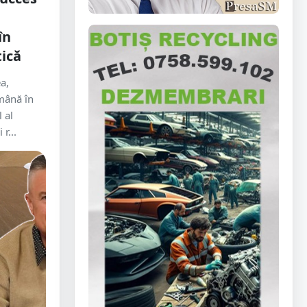
în
tică
ea,
mână în
 al
r...