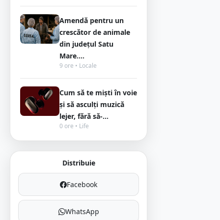
Amendă pentru un
crescător de animale
din județul Satu
Mare....
9 ore • Locale
Cum să te miști în voie
și să asculți muzică
lejer, fără să-...
0 ore • Life
Distribuie
Facebook
WhatsApp