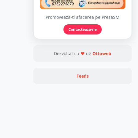
Promovează-ți afacerea pe PresaSM
Contactează-ne
Dezvoltat cu
❤
de
Ottoweb
Feeds