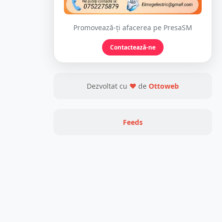
Promovează-ți afacerea pe PresaSM
Contactează-ne
Dezvoltat cu
❤
de
Ottoweb
Feeds