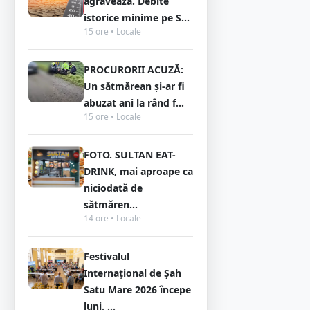
agravează. Debite
istorice minime pe S...
15 ore • Locale
PROCURORII ACUZĂ:
Un sătmărean și-ar fi
abuzat ani la rând f...
15 ore • Locale
FOTO. SULTAN EAT-
DRINK, mai aproape ca
niciodată de
sătmăren...
14 ore • Locale
Festivalul
Internațional de Șah
Satu Mare 2026 începe
luni. ...