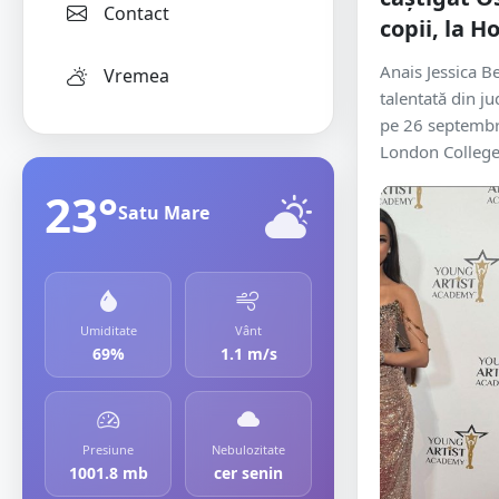
Contact
copii, la 
Anais Jessica B
Vremea
talentată din j
pe 26 septembri
London College 
23°
Satu Mare
Umiditate
Vânt
69%
1.1 m/s
Presiune
Nebulozitate
1001.8 mb
cer senin