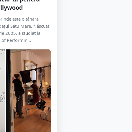
Hollywood
erinde este o tânără
udețul Satu Mare. Născută
e 2005, a studiat la
of Performin...