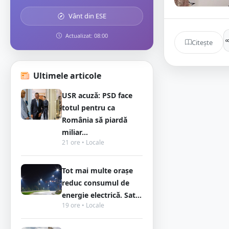
Vânt din ESE
Actualizat: 08:00
Citește
Ultimele articole
USR acuză: PSD face
totul pentru ca
România să piardă
miliar...
21 ore • Locale
Tot mai multe orașe
reduc consumul de
energie electrică. Sat...
19 ore • Locale