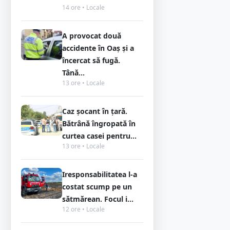
14 ore • Locale
A provocat două
accidente în Oaș și a
încercat să fugă.
Tână...
13 ore • Locale
Caz șocant în țară.
Bătrână îngropată în
curtea casei pentru...
13 ore • Locale
Iresponsabilitatea l-a
costat scump pe un
sătmărean. Focul i...
12 ore • Locale