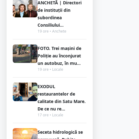
ANCHETĂ | Directori
de instituții din
subordinea
Consiliului...
19 ore • Anchete
FOTO. Trei mașini de
Poliție au înconjurat
un autobuz, în mu...
19 ore • Locale
EXODUL
restaurantelor de
calitate din Satu Mare.
De ce nu re...
17 ore • Locale
Seceta hidrologică se