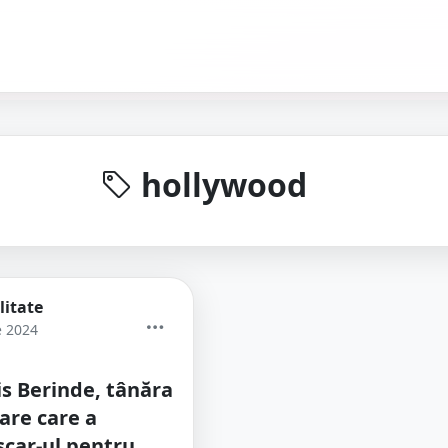
hollywood
litate
e 2024
s Berinde, tânăra
are care a
scar-ul pentru