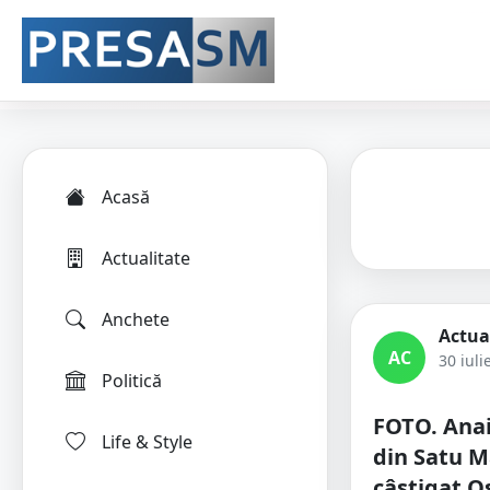
Acasă
Actualitate
Anchete
Actua
AC
30 iuli
Politică
FOTO. Anai
Life & Style
din Satu M
câștigat O