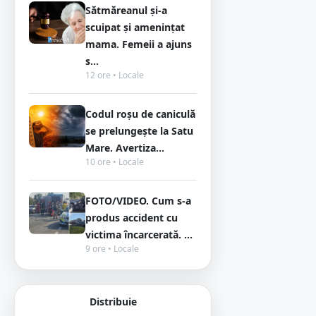
Sătmăreanul și-a
scuipat și amenințat
mama. Femeii a ajuns
s...
12 ore • Locale
Codul roșu de caniculă
se prelungește la Satu
Mare. Avertiza...
10 ore • Locale
FOTO/VIDEO. Cum s-a
produs accident cu
victima încarcerată. ...
9 ore • Locale
Distribuie