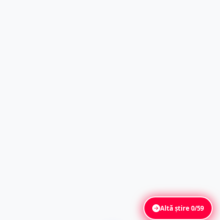
Altă știre
0/59