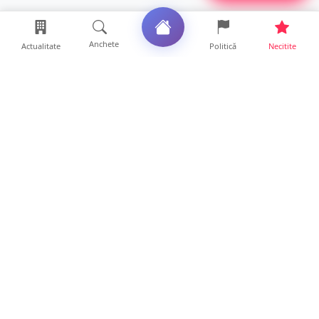
Anchete
Actualitate
Politică
Necitite
Ultimele articole
DRAMĂ. Bărbat găsit mort, astăzi, într-un
apartament din Sat...
11 ore • Locale
FOTO. Duster rămas fără puntea spate după
un impact violent....
11 ore • Locale
Cum va fi vremea în weekend la Satu Mare.
Când scad temperat...
11 ore • Life