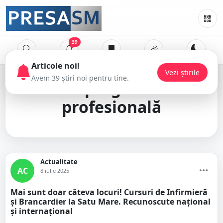
39
Articole noi!
Vezi știrile
Avem 39 știri noi pentru tine.
pregătire
profesională
Actualitate
AC
8 iulie 2025
Mai sunt doar câteva locuri! Cursuri de Infirmieră
și Brancardier la Satu Mare. Recunoscute național
și internațional