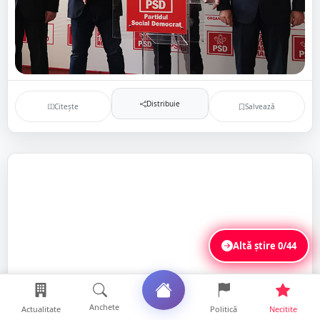
Distribuie
Citește
Salvează
Altă știre
0/44
Anchete
Actualitate
Politică
Necitite