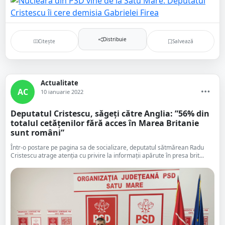
Distribuie
Citește
Salvează
Actualitate
AC
10 ianuarie 2022
Deputatul Cristescu, săgeți către Anglia: ”56% din
totalul cetățenilor fără acces în Marea Britanie
sunt români”
Într-o postare pe pagina sa de socializare, deputatul sătmărean Radu
Cristescu atrage atenția cu privire la informații apărute în presa brit...