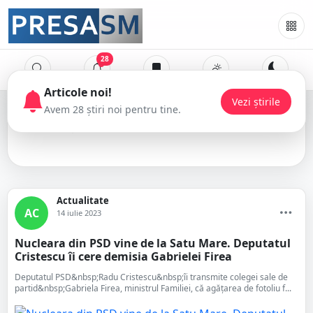
28
Radu Cristescu
Actualitate
AC
14 iulie 2023
Nucleara din PSD vine de la Satu Mare. Deputatul
Cristescu îi cere demisia Gabrielei Firea
Deputatul PSD&nbsp;Radu Cristescu&nbsp;îi transmite colegei sale de
partid&nbsp;Gabriela Firea, ministrul Familiei, că agățarea de fotoliu f...