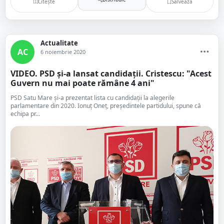
Citește
Salvează
Actualitate
AC
6 noiembrie 2020
VIDEO. PSD și-a lansat candidații. Cristescu: "Acest
Guvern nu mai poate rămâne 4 ani"
PSD Satu Mare și-a prezentat lista cu candidații la alegerile
parlamentare din 2020. Ionuț Oneț, președintele partidului, spune că
echipa pr...