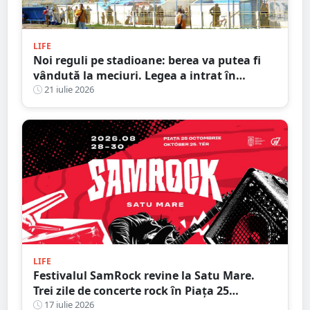
LIFE
Noi reguli pe stadioane: berea va putea fi
vândută la meciuri. Legea a intrat în
vigoare
21 iulie 2026
LIFE
Festivalul SamRock revine la Satu Mare.
Trei zile de concerte rock în Piața 25
Octombrie
17 iulie 2026