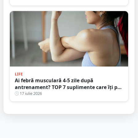
LIFE
Ai febră musculară 4-5 zile după
antrenament? TOP 7 suplimente care îți pot
susține refacerea în 2026
17 iulie 2026