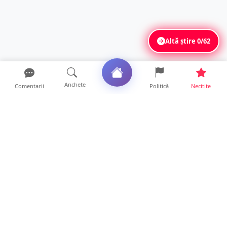
Altă știre
0/62
Anchete
Comentarii
Politică
Necitite
Ultimele articole
Mamă de doar 36 de ani, măcinată de
cancer. Doi copii luptă ...
21 ore • Locale
Un sătmărean acuză un centru medical că i-
a anulat consultaț...
20 ore • Locale