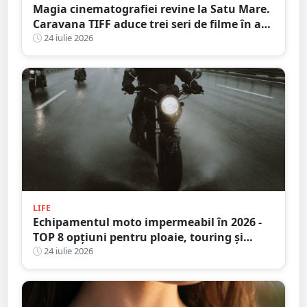
Magia cinematografiei revine la Satu Mare.
Caravana TIFF aduce trei seri de filme în aer
liber pe malul Someșului
24 iulie 2026
LIFE
Echipamentul moto impermeabil în 2026 -
TOP 8 opțiuni pentru ploaie, touring și
adventure
24 iulie 2026