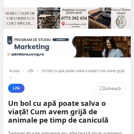
Acasă
•
Life
•
Un bol cu apă poate salva o viață! Cum avem grijă
...
Salvează
Life
Un bol cu apă poate salva o
viață! Cum avem grijă de
animale pe timp de caniculă
Temperaturile extreme nu afectează doar oamenii,