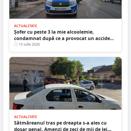
ACTUALITATE
Șofer cu peste 3 la mie alcoolemie,
condamnat după ce a provocat un accident
dimineața. Ce explicație le-a dat
15 iulie 2026
judecătorilor
ACTUALITATE
Sătmăreanul tras pe dreapta s-a ales cu
dosar penal. Amenzi de zeci de mii de lei