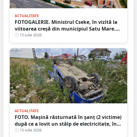
ACTUALITATE
FOTOGALERIE. Ministrul Cseke, în vizită la
viitoarea creșă din municipiul Satu Mare.
Ce spune primarul despre lucrări
15 iulie 2026
ACTUALITATE
FOTO. Mașină răsturnată în șanț (2 victime)
după ce a lovit un stâlp de electricitate, în
județul Satu Mare
15 iulie 2026