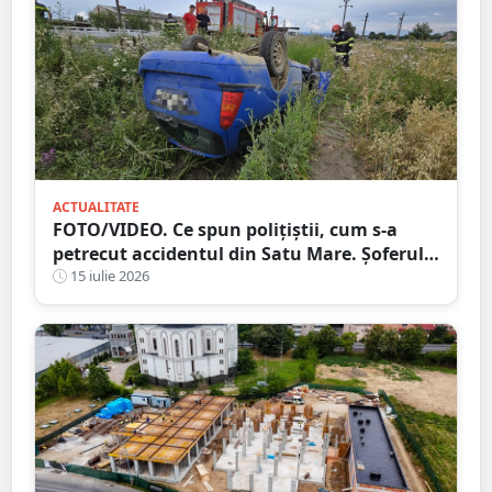
ACTUALITATE
FOTO/VIDEO. Ce spun polițiștii, cum s-a
petrecut accidentul din Satu Mare. Șoferul a
ajuns cu mașina răsturnată în șanț
15 iulie 2026