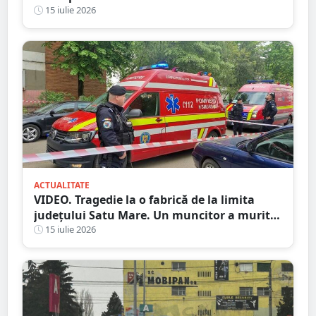
date ieri de polițiști
15 iulie 2026
ACTUALITATE
VIDEO. Tragedie la o fabrică de la limita
județului Satu Mare. Un muncitor a murit
după ce o bucată de lemn i-a străpuns
15 iulie 2026
abdomenul