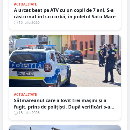
ACTUALITATE
A urcat beat pe ATV cu un copil de 7 ani. S-a
răsturnat într-o curbă, în județul Satu Mare
15 iulie 2026
ACTUALITATE
Sătmăreanul care a lovit trei mașini și a
fugit, prins de polițiști. După verificări s-a
ales și cu dosar penal
15 iulie 2026