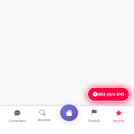
Altă știre
0/45
Anchete
Comentarii
Politică
Necitite