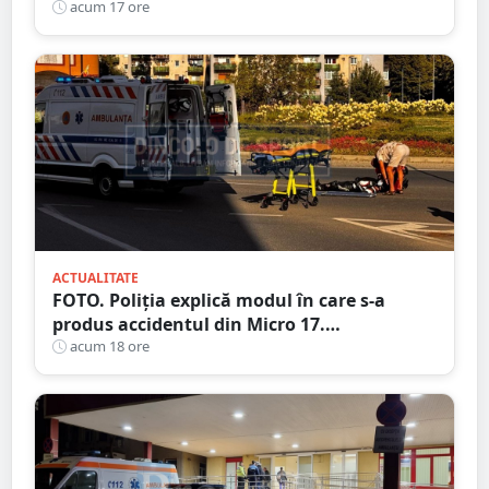
răniți, un copil de doar 2 ani
acum 17 ore
ACTUALITATE
FOTO. Poliția explică modul în care s-a
produs accidentul din Micro 17.
Motociclistul a ajuns la Urgență
acum 18 ore