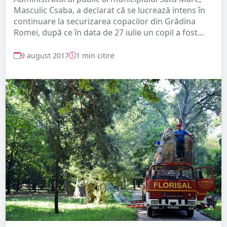
Masculic Csaba, a declarat că se lucrează intens în
continuare la securizarea copacilor din Grădina
Romei, după ce în data de 27 iulie un copil a fost...
9 august 2017
1 min citire