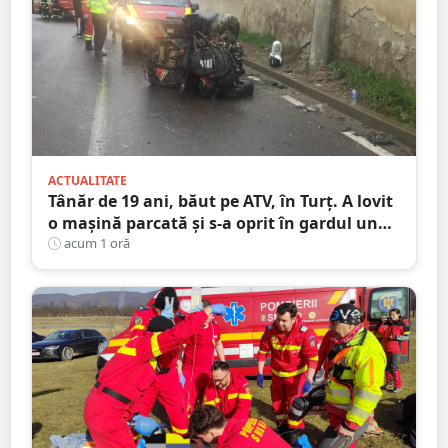
ACTUALITATE
Tânăr de 19 ani, băut pe ATV, în Turț. A lovit
o mașină parcată și s-a oprit în gardul unei
case
acum 1 oră