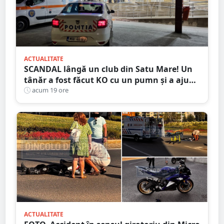
ACTUALITATE
SCANDAL lângă un club din Satu Mare! Un
tânăr a fost făcut KO cu un pumn și a ajuns
la spital. Agresorul, reținut
acum 19 ore
ACTUALITATE