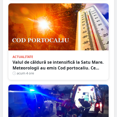
ACTUALITATE
Valul de căldură se intensifică la Satu Mare.
Meteorologii au emis Cod portocaliu. Ce
maxime sunt așteptate în județ
acum 4 ore