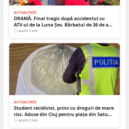
ACTUALITATE
DRAMĂ. Final tragic după accidentul cu
ATV-ul de la Luna Șes. Bărbatul de 36 de ani
a murit la spital
acum 2 ore
ACTUALITATE
Student recidivist, prins cu droguri de mare
risc. Aduse din Cluj pentru piața din Satu
Mare
acum 2 ore