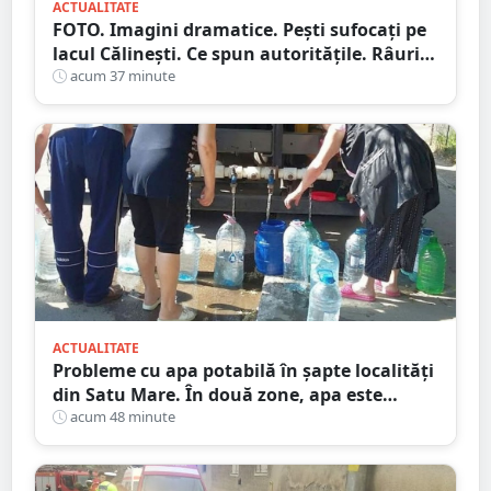
ACTUALITATE
FOTO. Imagini dramatice. Pești sufocați pe
lacul Călinești. Ce spun autoritățile. Râurile
din județ, la minime istorice
acum 37 minute
ACTUALITATE
Probleme cu apa potabilă în șapte localități
din Satu Mare. În două zone, apa este
adusă cu cisterna
acum 48 minute