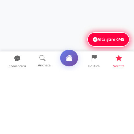
Altă știre
0/45
Anchete
Comentarii
Politică
Necitite
Ultimele articole
FOTO. Imagini dramatice. Pești sufocați pe
lacul Călinești. ...
14 ore • Locale
Peste 230 de locuri de muncă disponibile în