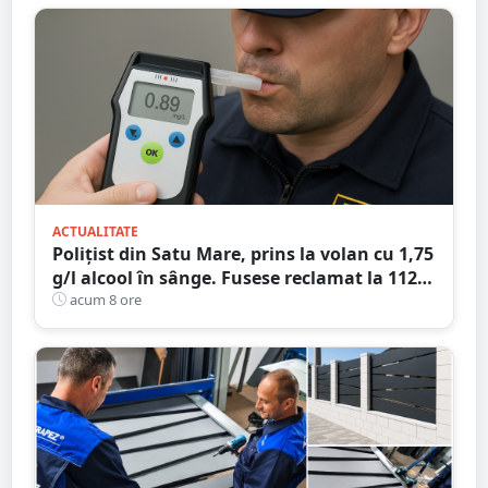
ACTUALITATE
Polițist din Satu Mare, prins la volan cu 1,75
g/l alcool în sânge. Fusese reclamat la 112
că circula pe contrasens
acum 8 ore