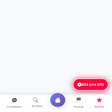
Altă știre
0/53
Anchete
Comentarii
Politică
Necitite