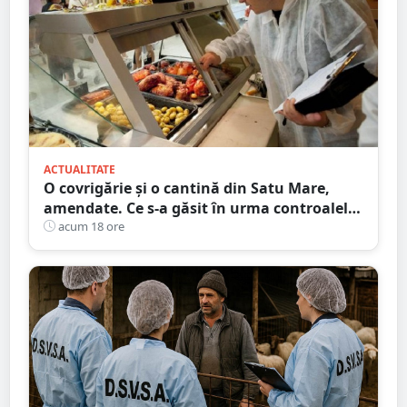
ACTUALITATE
O covrigărie și o cantină din Satu Mare,
amendate. Ce s-a găsit în urma controalelor
DSVSA
acum 18 ore