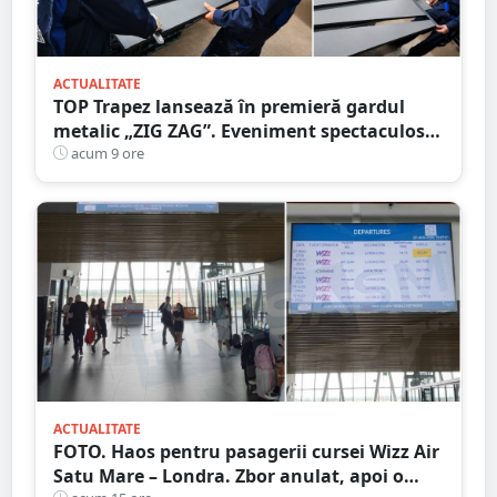
ACTUALITATE
TOP Trapez lansează în premieră gardul
metalic „ZIG ZAG”. Eveniment spectaculos
în Grădina Romei
acum 9 ore
ACTUALITATE
FOTO. Haos pentru pasagerii cursei Wizz Air
Satu Mare – Londra. Zbor anulat, apoi o