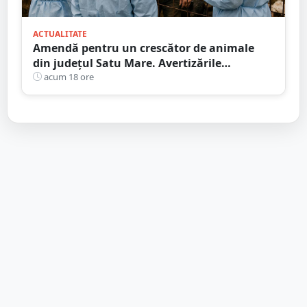
ACTUALITATE
Amendă pentru un crescător de animale
din județul Satu Mare. Avertizările
transmise de DSVSA
acum 18 ore