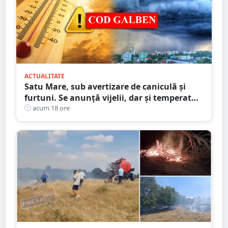
ACTUALITATE
Satu Mare, sub avertizare de caniculă și
furtuni. Se anunță vijelii, dar și temperaturi
ridicate. Avertizarea ANM
acum 18 ore