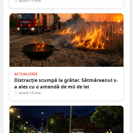
nouă întârziere. Fără explicații clare
acum 15 ore
ACTUALITATE
Distracție scumpă la grătar. Sătmăreanul s-
a ales cu o amendă de mii de lei
acum 15 ore