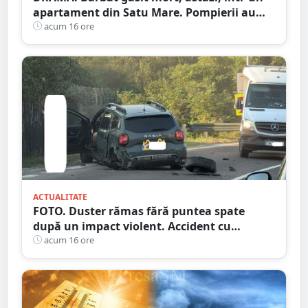
apartament din Satu Mare. Pompierii au
spart ușa
acum 16 ore
ACTUALITATE
FOTO. Duster rămas fără puntea spate
după un impact violent. Accident cu
implicarea unei mașini din Satu Mare
acum 16 ore