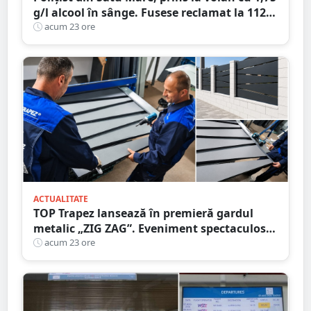
g/l alcool în sânge. Fusese reclamat la 112
că circula pe contrasens
acum 23 ore
ACTUALITATE
TOP Trapez lansează în premieră gardul
metalic „ZIG ZAG”. Eveniment spectaculos
în Grădina Romei
acum 23 ore