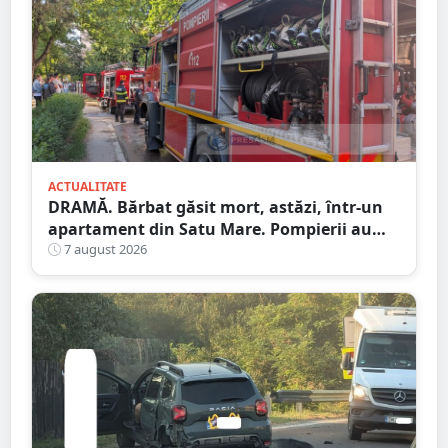
ACTUALITATE
DRAMĂ. Bărbat găsit mort, astăzi, într-un
apartament din Satu Mare. Pompierii au
spart ușa
7 august 2026