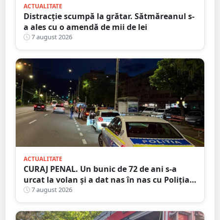
ACTUALITATE
Distracție scumpă la grătar. Sătmăreanul s-
a ales cu o amendă de mii de lei
7 august 2026
ACTUALITATE
CURAJ PENAL. Un bunic de 72 de ani s-a
urcat la volan și a dat nas în nas cu Poliția
Satu Mare
7 august 2026