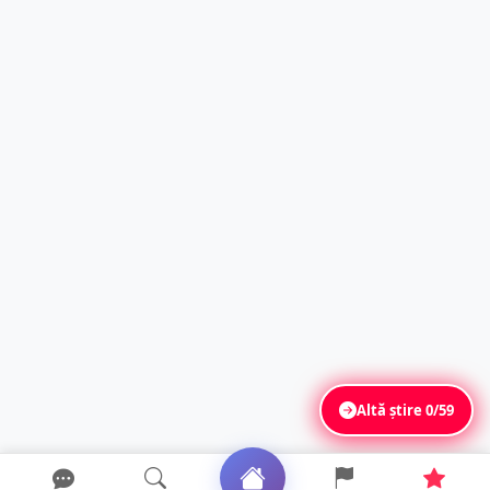
Altă știre
0/59