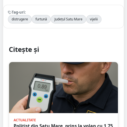
Tag-uri:
distrugere
furtună
Județul Satu Mare
vijelii
Citește și
ACTUALITATE
Polițist din Satu Mare, prins la volan cu 1,75