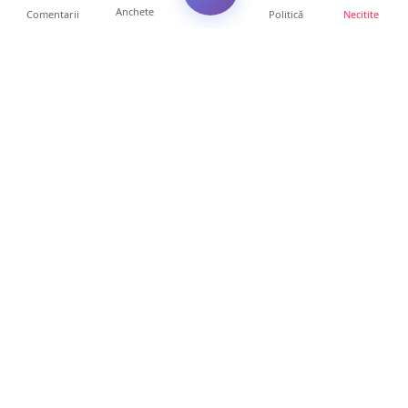
Anchete
Comentarii
Politică
Necitite
Ultimele articole
ANCHETĂ. Acuzații explozive la DGASPC
Satu Mare! Salarii uri...
18 ore • Anchete
FOTO/VIDEO. Accident cumplit! Impact
frontal între un TIR și...
16 ore • Locale
FOTO. Nebunie de arome în centrul
Sătmarului! Nazar Kebab Ho...
15 ore • Locale
La ce ore va putea fi observată eclipsa de
soare la Satu Mar...