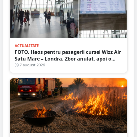
ACTUALITATE
FOTO. Haos pentru pasagerii cursei Wizz Air
Satu Mare – Londra. Zbor anulat, apoi o
nouă întârziere. Fără explicații clare
7 august 2026