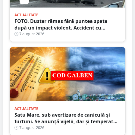
ACTUALITATE
FOTO. Duster rămas fără puntea spate
după un impact violent. Accident cu
implicarea unei mașini din Satu Mare
7 august 2026
ACTUALITATE
Satu Mare, sub avertizare de caniculă și
furtuni. Se anunță vijelii, dar și temperaturi
ridicate. Avertizarea ANM
7 august 2026