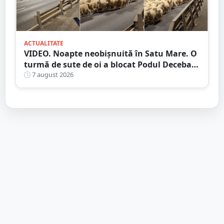
ACTUALITATE
VIDEO. Noapte neobișnuită în Satu Mare. O
turmă de sute de oi a blocat Podul Decebal.
Gest de apreciat al ciobanului
7 august 2026