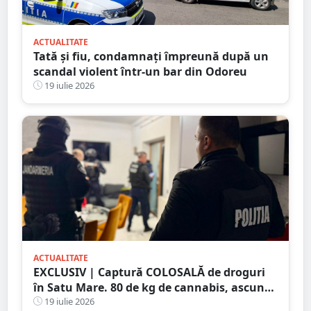
ACTUALITATE
Tată și fiu, condamnați împreună după un
scandal violent într-un bar din Odoreu
19 iulie 2026
ACTUALITATE
EXCLUSIV | Captură COLOSALĂ de droguri
în Satu Mare. 80 de kg de cannabis, ascunse
într-un plafon modificat al unei
19 iulie 2026