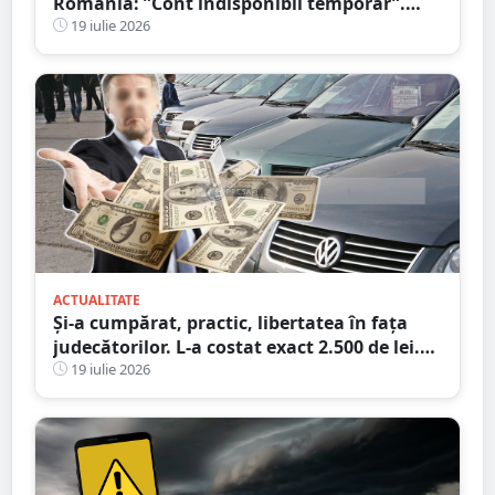
România: ”Cont indisponibil temporar”.
Probleme și în alte țări
19 iulie 2026
ACTUALITATE
Și-a cumpărat, practic, libertatea în fața
judecătorilor. L-a costat exact 2.500 de lei.
Victima a plătit cheltuielile de judecată
19 iulie 2026