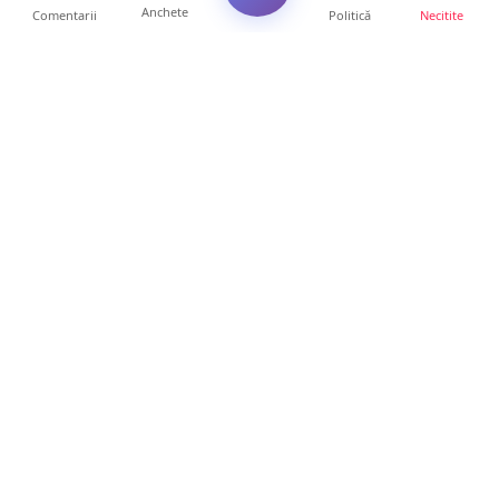
Anchete
Comentarii
Politică
Necitite
Ultimele articole
ANCHETĂ. Acuzații explozive la DGASPC
Satu Mare! Salarii uri...
18 ore • Anchete
FOTO/VIDEO. Accident cumplit! Impact
frontal între un TIR și...
16 ore • Locale
FOTO. Nebunie de arome în centrul
Sătmarului! Nazar Kebab Ho...
15 ore • Locale
La ce ore va putea fi observată eclipsa de
soare la Satu Mar...