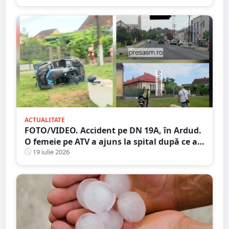
autoutilitare
ACTUALITATE
FOTO/VIDEO. Accident pe DN 19A, în Ardud.
O femeie pe ATV a ajuns la spital după ce a
intrat în coliziune cu un motociclist
19 iulie 2026