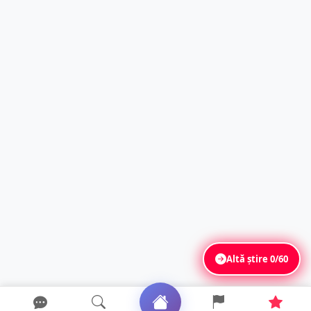
Altă știre
0/60