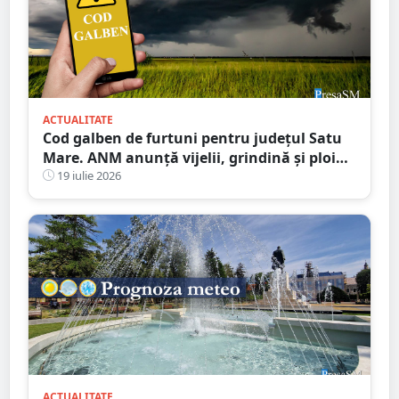
ACTUALITATE
Cod galben de furtuni pentru județul Satu
Mare. ANM anunță vijelii, grindină și ploi
torențiale
19 iulie 2026
ACTUALITATE