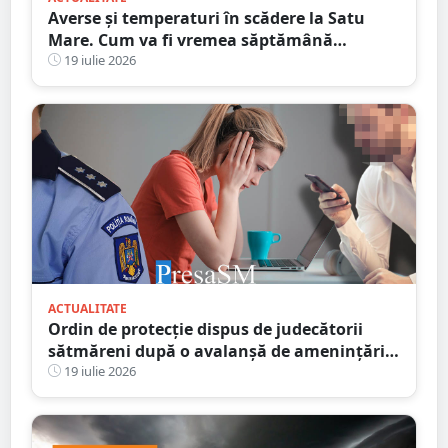
Averse și temperaturi în scădere la Satu
Mare. Cum va fi vremea săptămână
următoare
19 iulie 2026
ACTUALITATE
Ordin de protecție dispus de judecătorii
sătmăreni după o avalanșă de amenințări
online. Răzbunarea unui fiu pe amanta
19 iulie 2026
tatălui infidel