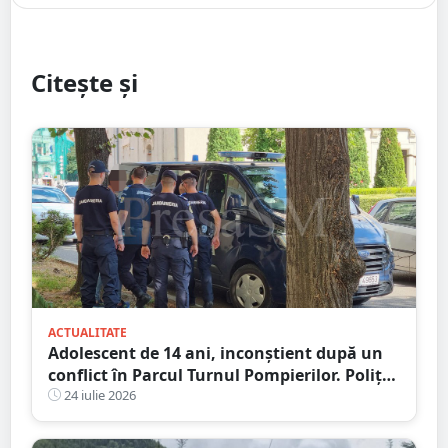
Citește și
ACTUALITATE
Adolescent de 14 ani, inconștient după un
conflict în Parcul Turnul Pompierilor. Poliția
a deschis dosar penal
24 iulie 2026