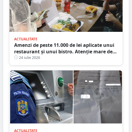
ACTUALITATE
Amenzi de peste 11.000 de lei aplicate unui
restaurant și unui bistro. Atenție mare de
unde mâncați
24 iulie 2026
ACTUALITATE