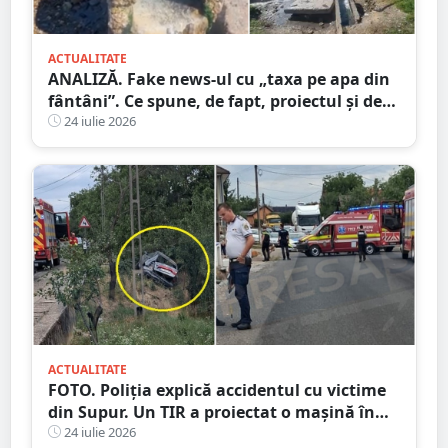
ACTUALITATE
ANALIZĂ. Fake news-ul cu „taxa pe apa din
fântâni”. Ce spune, de fapt, proiectul și de
unde a pornit dezinformarea
24 iulie 2026
ACTUALITATE
FOTO. Poliția explică accidentul cu victime
din Supur. Un TIR a proiectat o mașină în
șanț
24 iulie 2026