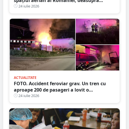
spațiul aerian al României, deasupra
județului Buzău
24 iulie 2026
ACTUALITATE
FOTO. Accident feroviar grav. Un tren cu
aproape 200 de pasageri a lovit o
autocisternă, care a luat foc
24 iulie 2026