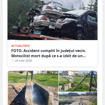
ACTUALITATE
FOTO. Accident cumplit în județul vecin.
Motocilist mort după ce s-a izbit de un
copac și un microbuz
24 iulie 2026