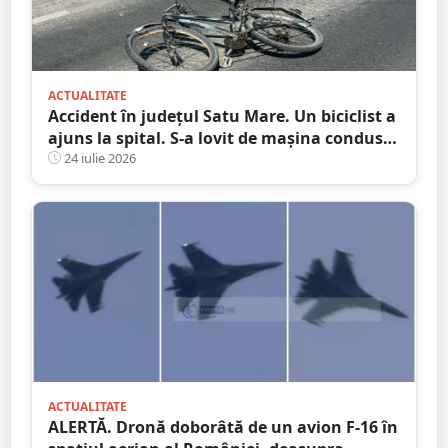
ACTUALITATE
Accident în județul Satu Mare. Un biciclist a
ajuns la spital. S-a lovit de mașina condusă
de un tânăr șofer
24 iulie 2026
ACTUALITATE
ALERTĂ. Dronă doborâtă de un avion F-16 în