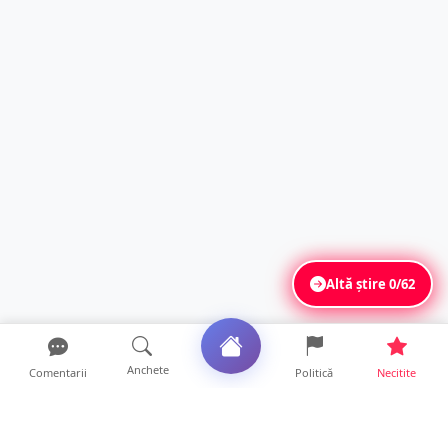
Altă știre
0/62
Anchete
Comentarii
Politică
Necitite
Ultimele articole