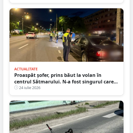
ACTUALITATE
Proaspăt șofer, prins băut la volan în
centrul Sătmarului. N-a fost singurul care a
călcat pe bec
24 iulie 2026