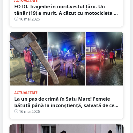
ACTUALITATE
FOTO. Tragedie în nord-vestul țării. Un
tânăr (19) a murit. A căzut cu motocicleta în
prăpastie
16 mai 2026
ACTUALITATE
La un pas de crimă în Satu Mare! Femeie
bătută până la inconștiență, salvată de cei
4 copilași
16 mai 2026