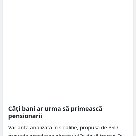
Câți bani ar urma să primească
pensionarii
Varianta analizată în Coaliție, propusă de PSD,
prevede acordarea ajutorului în două tranșe, în