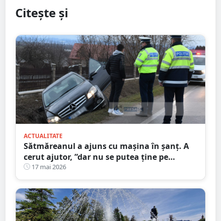
Citește și
ACTUALITATE
Sătmăreanul a ajuns cu mașina în șanț. A
cerut ajutor, ”dar nu se putea ține pe
picioare”. Martorii au sunat la 112
17 mai 2026