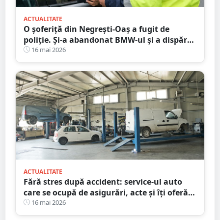
ACTUALITATE
O șoferiță din Negrești-Oaș a fugit de
poliție. Și-a abandonat BMW-ul și a dispărut
printre blocuri
16 mai 2026
ACTUALITATE
Fără stres după accident: service-ul auto
care se ocupă de asigurări, acte și îți oferă
mașină la schimb
16 mai 2026