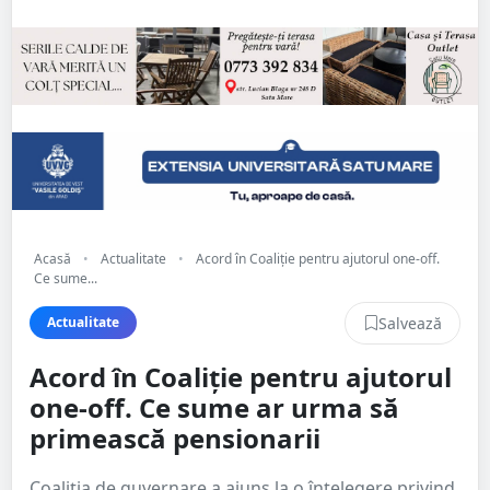
Acasă
•
Actualitate
•
Acord în Coaliție pentru ajutorul one-off.
Ce sume...
Salvează
Actualitate
Acord în Coaliție pentru ajutorul
one-off. Ce sume ar urma să
primească pensionarii
Coaliția de guvernare a ajuns la o înțelegere privind