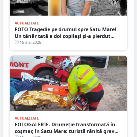
ACTUALITATE
FOTO Tragedie pe drumul spre Satu Mare!
Un tânăr tată a doi copilași și-a pierdut
viața într-un accident cumplit
16 mai 2026
ACTUALITATE
FOTOGALERIE. Drumeție transformată în
coșmar, în Satu Mare: turistă rănită grav