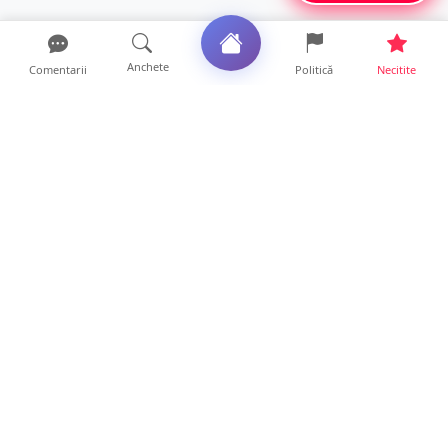
Anchete
Comentarii
Politică
Necitite
Ultimele articole
ANCHETĂ. Acuzații explozive la DGASPC
Satu Mare! Salarii uri...
18 ore • Anchete
FOTO/VIDEO. Accident cumplit! Impact
frontal între un TIR și...
16 ore • Locale
FOTO. Nebunie de arome în centrul
Sătmarului! Nazar Kebab Ho...
15 ore • Locale