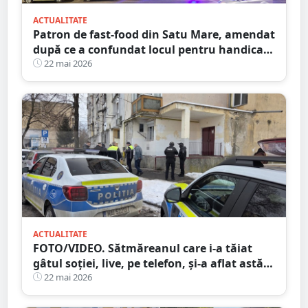
ACTUALITATE
Patron de fast-food din Satu Mare, amendat
după ce a confundat locul pentru handicap
cu parcarea personală
22 mai 2026
ACTUALITATE
FOTO/VIDEO. Sătmăreanul care i-a tăiat
gâtul soției, live, pe telefon, și-a aflat astăzi
PEDEAPSA
22 mai 2026