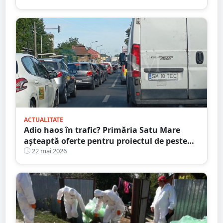
ACTUALITATE
Adio haos în trafic? Primăria Satu Mare
așteaptă oferte pentru proiectul de peste
100 de milioane
22 mai 2026