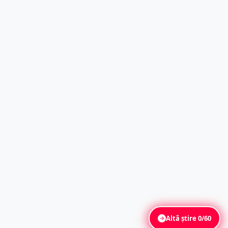
Altă știre
0/60