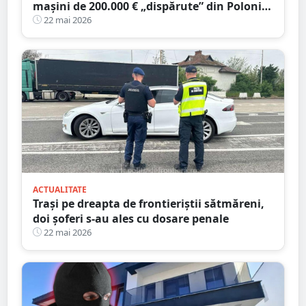
mașini de 200.000 € „dispărute” din Polonia,
găsite lângă Satu Mare
22 mai 2026
ACTUALITATE
Trași pe dreapta de frontieriștii sătmăreni,
doi șoferi s-au ales cu dosare penale
22 mai 2026