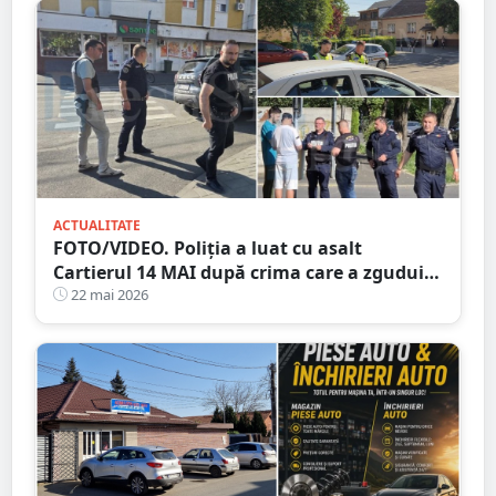
ACTUALITATE
FOTO/VIDEO. Poliția a luat cu asalt
Cartierul 14 MAI după crima care a zguduit
Satu Mare
22 mai 2026