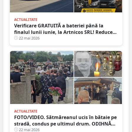
ACTUALITATE
Verificare GRATUITĂ a bateriei până la
finalul lunii iunie, la Artnicos SRL! Reducere
de 50% la verificarea sistemului de
22 mai 2026
climatizare
ACTUALITATE
FOTO/VIDEO. Sătmăreanul ucis în bătaie pe
stradă, condus pe ultimul drum. ODIHNĂ
VEȘNICĂ!
22 mai 2026