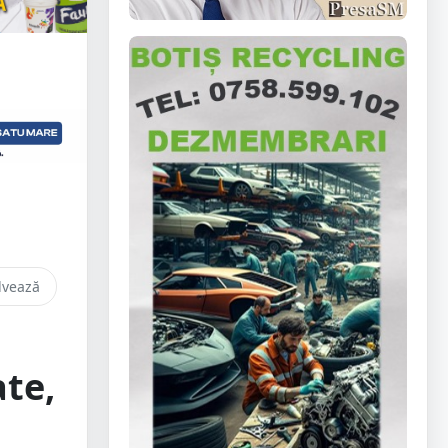
lvează
te,