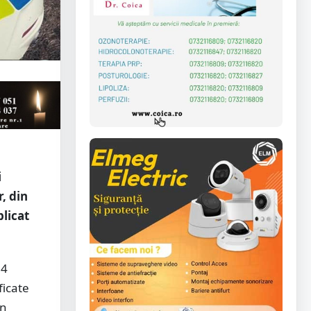
i
, din
plicat
 4
ficate
în