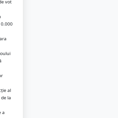
 de vot
n
10.000
fara
roului
ă
or
ţie al
 de la
e a