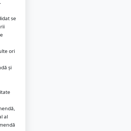
.
idat se
rii
re
lte ori
ndă şi
itate
amendă,
l al
 amendă