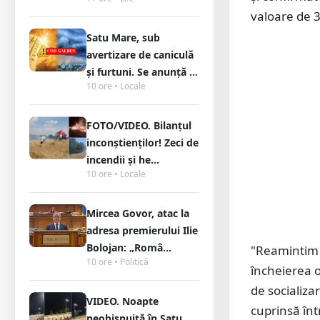
valoare de 3
Satu Mare, sub
avertizare de caniculă
și furtuni. Se anunță ...
10 ore • Locale
FOTO/VIDEO. Bilanțul
inconștienților! Zeci de
incendii și he...
10 ore • Locale
Mircea Govor, atac la
adresa premierului Ilie
Bolojan: „Româ...
"Reamintim 
10 ore • Politică
încheierea o
de socializa
VIDEO. Noapte
cuprinsă înt
neobișnuită în Satu