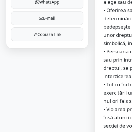
alege sau de
WhatsApp
• Oferirea s
determinări
E-mail
pedepseşte c
Copiază link
unor dreptur
simbolică, i
• Persoana c
sau prin int
dreptul, se 
interzicerea
• Tot cu înc
exercitării 
nul ori fals 
• Violarea p
însă atunci 
secţiei de v