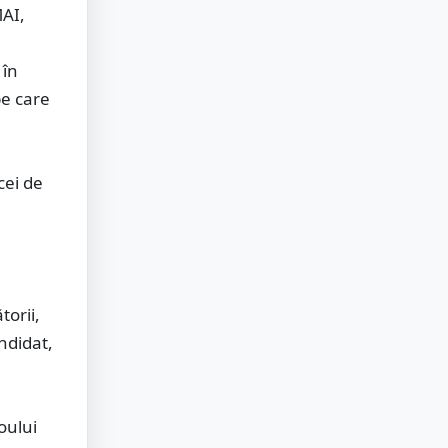
MAI,
 în
pe care
cei de
orii,
ndidat,
oului