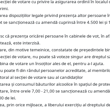
secţiei de votare cu privire la asigurarea ordinii în localul
rimi.
rea dispozițiilor legale privind prezența altor persoane î
t se sancționează cu amendă cuprinsă între 4.500 lei și 
c că prezența oricărei persoane în cabinele de vot, în a
otează, este interzisă.
are, din motive temeinice, constatate de președintele bi
 secției de votare, nu poate să voteze singur are dreptul s
ina de votare un însoțitor ales de el, pentru a-l ajuta.
nu poate fi din rândul persoanelor acreditate, al membril
toral al secției de votare sau al candidaților
zarea şi consumul băuturilor alcoolice în spaţiul de protec
otare, între orele 7,00 - 21,00 se sancționează cu amendă
0 de lei.
a, prin orice mijloace, a liberului exerciţiu al dreptului d