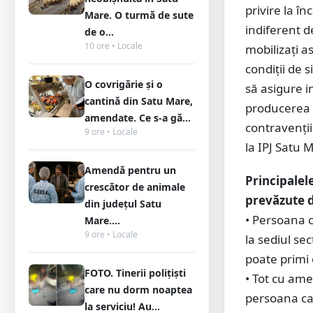
privire la în
Mare. O turmă de sute
indiferent d
de o...
10 ore • Locale
mobilizați a
condiții de 
O covrigărie și o
să asigure i
cantină din Satu Mare,
producerea 
amendate. Ce s-a gă...
contravenții
9 ore • Locale
la IPJ Satu 
Amendă pentru un
Principalel
crescător de animale
prevăzute 
din județul Satu
• Persoana c
Mare....
9 ore • Locale
la sediul se
poate primi 
FOTO. Tinerii polițiști
• Tot cu ame
care nu dorm noaptea
persoana car
la serviciu! Au...