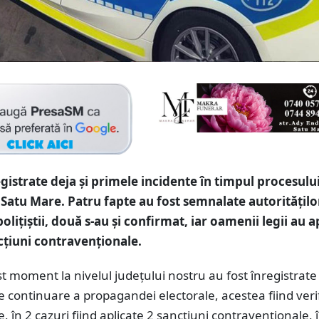
egistrate deja și primele incidente în timpul procesulu
a Satu Mare. Patru fapte au fost semnalate autorităților
olițiștii, două s-au și confirmat, iar oamenii legii au a
cțiuni contravenționale.
t moment la nivelul județului nostru au fost înregistrate
 continuare a propagandei electorale, acestea fiind veri
e, în 2 cazuri fiind aplicate 2 sancțiuni contravenționale, 