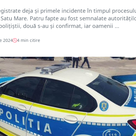
egistrate deja și primele incidente în timpul procesul
a Satu Mare. Patru fapte au fost semnalate autoritățilo
olițiștii, două s-au și confirmat, iar oamenii ...
e 2024
4 min citire