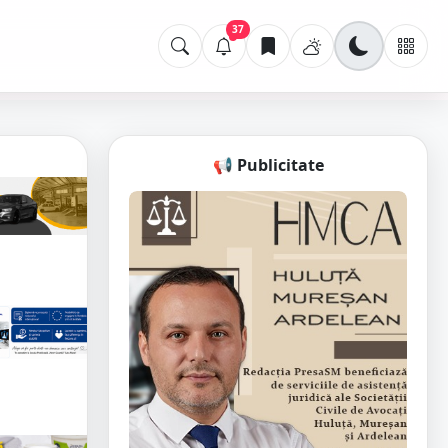
37
📢 Publicitate