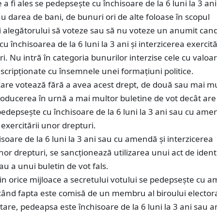
 a fi ales se pedepseşte cu închisoare de la 6 luni la 3 ani
au darea de bani, de bunuri ori de alte foloase în scopul
i alegătorului să voteze sau să nu voteze un anumit cand
u închisoarea de la 6 luni la 3 ani şi interzicerea exercită
i. Nu intră în categoria bunurilor interzise cele cu valoa
nscripţionate cu însemnele unei formaţiuni politice.
are votează fără a avea acest drept, de două sau mai mu
roducerea în urnă a mai multor buletine de vot decât are
pedepseşte cu închisoare de la 6 luni la 3 ani sau cu ame
 exercitării unor drepturi.
hisoare de la 6 luni la 3 ani sau cu amendă şi interzicerea
unor drepturi, se sancţionează utilizarea unui act de ident
sau a unui buletin de vot fals.
rin orice mijloace a secretului votului se pedepseşte cu 
când fapta este comisă de un membru al biroului electora
otare, pedeapsa este închisoare de la 6 luni la 3 ani sau