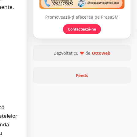
smente.
Promovează-ți afacerea pe PresaSM
Contactează-ne
Dezvoltat cu
❤
de
Ottoweb
Feeds
pă
ețelelor
endă
cu