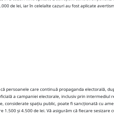
.000 de lei, iar în celelalte cazuri au fost aplicate averti
că persoanele care continuă propaganda electorală, du
ficială a campaniei electorale, inclusiv prin intermediul r
re, considerate spațiu public, poate fi sancționată cu am
re 1.500 și 4.500 de lei. Vă asigurăm că fiecare sesizare 