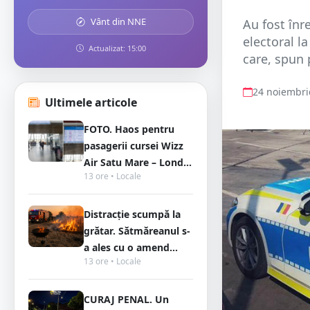
Vânt din NNE
Au fost înr
electoral l
Actualizat: 15:00
care, spun p
24 noiembri
Ultimele articole
FOTO. Haos pentru
pasagerii cursei Wizz
Air Satu Mare – Lond...
13 ore • Locale
Distracție scumpă la
grătar. Sătmăreanul s-
a ales cu o amend...
13 ore • Locale
CURAJ PENAL. Un