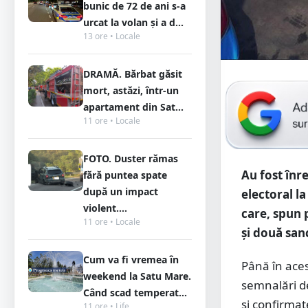
bunic de 72 de ani s-a
urcat la volan și a d...
13 ore • Locale
DRAMĂ. Bărbat găsit
mort, astăzi, într-un
apartament din Sat...
11 ore • Locale
FOTO. Duster rămas
Au fost înr
fără puntea spate
după un impact
electoral l
violent....
care, spun p
11 ore • Locale
și două san
Cum va fi vremea în
Până în aces
weekend la Satu Mare.
semnalări de
Când scad temperat...
și confirmat
11 ore • Life