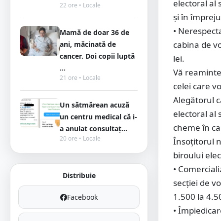
electoral al 
22 ore • Locale
şi în împreju
• Nerespecta
Mamă de doar 36 de
cabina de vo
ani, măcinată de
cancer. Doi copii luptă
lei.
...
Vă reamintes
21 ore • Locale
celei care v
Alegătorul c
Un sătmărean acuză
electoral al
un centru medical că i-
cheme în cab
a anulat consultaț...
20 ore • Locale
Însoțitorul 
biroului elec
• Comerciali
Distribuie
secţiei de v
1.500 la 4.50
Facebook
• Împiedicare