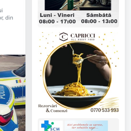
ui
r, din