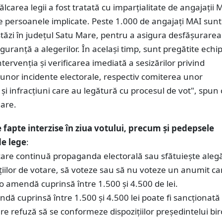
călcarea legii a fost tratată cu imparțialitate de angajații 
e persoanele implicate. Peste 1.000 de angajați MAI sunt
stăzi în județul Satu Mare, pentru a asigura desfășurarea
siguranță a alegerilor. În același timp, sunt pregătite echi
ntervenția și verificarea imediată a sesizărilor privind
unor incidente electorale, respectiv comiterea unor
 și infracțiuni care au legătură cu procesul de vot", spun 
Mare.
e fapte interzise în ziua votului, precum și pedepsele
de lege
:
are continuă propaganda electorală sau sfătuiește alegăt
cțiilor de votare, să voteze sau să nu voteze un anumit ca
o amendă cuprinsă între 1.500 și 4.500 de lei.
ndă cuprinsă între 1.500 și 4.500 lei poate fi sancționată
e refuză să se conformeze dispoziţiilor preşedintelui bir