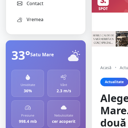
Contact
Vremea
33°
Satu Mare
Acasă
•
Actu
Actualitate
Umiditate
Vânt
36%
2.3 m/s
Alege
Mare.
Presiune
Nebulozitate
două 
998.4 mb
cer acoperit