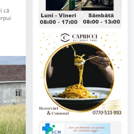
i că
erpui