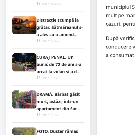
13 ore • Locale
municipiul S
mult pe marg
Distracție scumpă la
cazuri, pent
grătar. Sătmăreanul s-
a ales cu o amend...
După verific
13 ore • Locale
conducere va
a consumat b
CURAJ PENAL. Un
bunic de 72 de ani s-a
urcat la volan și a d...
13 ore • Locale
DRAMĂ. Bărbat găsit
mort, astăzi, într-un
apartament din Sat...
11 ore • Locale
FOTO. Duster rămas