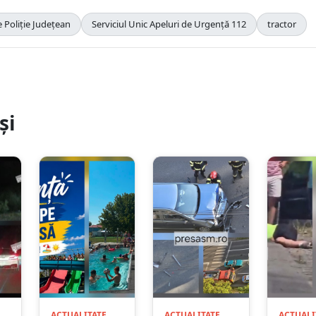
 Poliție Județean
Serviciul Unic Apeluri de Urgență 112
tractor
și
ACTUALITATE
ACTUALITATE
ACTUALI