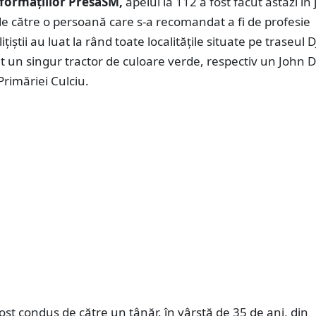
formațiilor PresaSM,
apelul la 112 a fost făcut astăzi în 
de către o persoană care s-a recomandat a fi de profesie
ițiștii au luat la rând toate localitățile situate pe traseul D
at un singur tractor de culoare verde, respectiv un John 
rimăriei Culciu.
fost condus de către un tânăr, în vârstă de 35 de ani, din