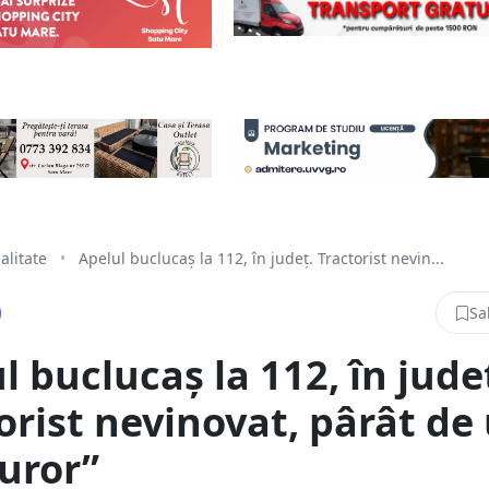
alitate
•
Apelul buclucaș la 112, în județ. Tractorist nevin...
Sa
l buclucaș la 112, în jude
orist nevinovat, pârât de
uror”