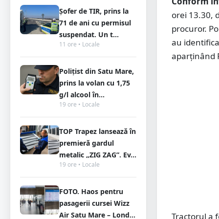
Conform in
Șofer de TIR, prins la
orei 13.30, 
71 de ani cu permisul
procuror. Pol
suspendat. Un t...
au identific
11 ore • Locale
aparținând P
Polițist din Satu Mare,
prins la volan cu 1,75
g/l alcool în...
19 ore • Locale
TOP Trapez lansează în
premieră gardul
metalic „ZIG ZAG”. Ev...
19 ore • Locale
FOTO. Haos pentru
pasagerii cursei Wizz
Air Satu Mare – Lond...
Tractorul a 