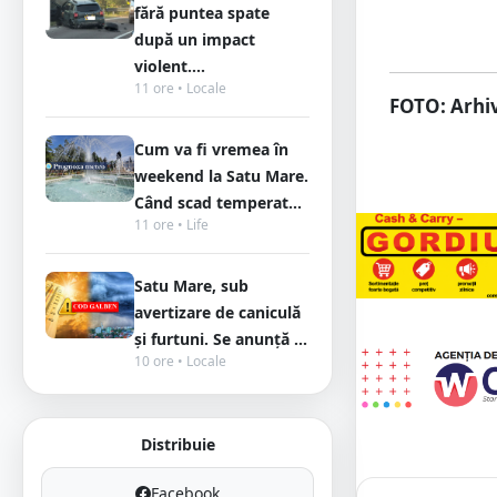
fără puntea spate
după un impact
violent....
11 ore • Locale
FOTO: Arhiv
Cum va fi vremea în
weekend la Satu Mare.
Când scad temperat...
11 ore • Life
Satu Mare, sub
avertizare de caniculă
și furtuni. Se anunță ...
10 ore • Locale
Distribuie
Facebook