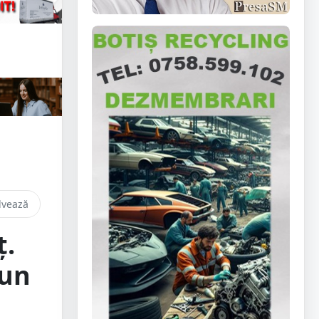
lvează
ț.
 un