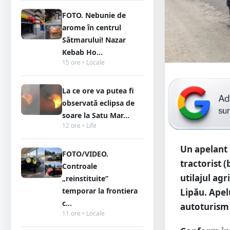
FOTO. Nebunie de
arome în centrul
Sătmarului! Nazar
Kebab Ho...
15 ore • Locale
La ce ore va putea fi
observată eclipsa de
soare la Satu Mar...
12 ore • Life
Un apelant 
FOTO/VIDEO.
tractorist (
Controale
utilajul agr
„reinstituite”
temporar la frontiera
Lipău. Apelu
c...
autoturism 
11 ore • Locale