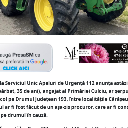
la Serviciul Unic Apeluri de Urgență 112 anunța astăzi
bărbat, 35 de ani), angajat al Primăriei Culciu, ar șerpu
icol pe Drumul Județean 193, între localitățile Cărășeu
l ar fi fost făcut de un așa-zis procuror, care ar fi co
pe drumul în cauză.