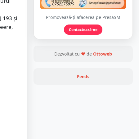
jurul
Promovează-ți afacerea pe PresaSM
J 193 și
Deere,
Contactează-ne
Dezvoltat cu
❤
de
Ottoweb
Feeds