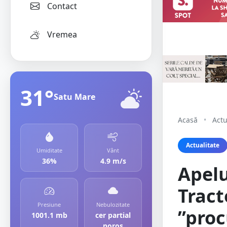
Contact
Vremea
31°
Satu Mare
Acasă
•
Actu
Actualitate
Umiditate
Vânt
36%
4.9 m/s
Apelu
Tract
Presiune
Nebulozitate
”proc
1001.1 mb
cer partial
noros