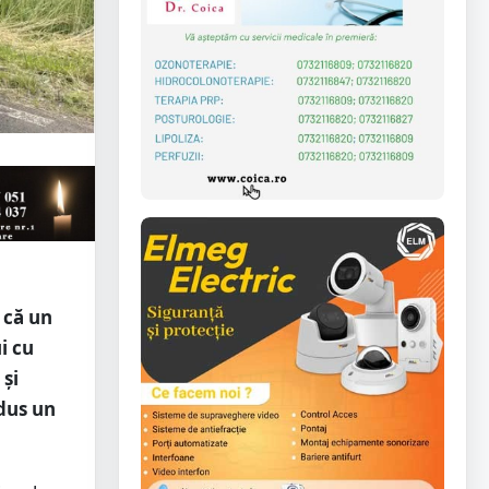
 că un
i cu
 și
ndus un