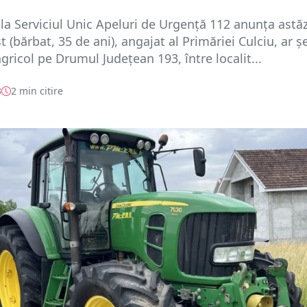
la Serviciul Unic Apeluri de Urgență 112 anunța astăz
t (bărbat, 35 de ani), angajat al Primăriei Culciu, ar ș
agricol pe Drumul Județean 193, între localit...
3
2 min citire