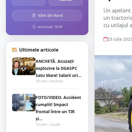
Un apelant 
Vânt din Nord
un tractoris
cu utilajul 
Actualizat: 18:00
23 iulie 202
Ultimele articole
ANCHETĂ. Acuzații
explozive la DGASPC
Satu Mare! Salarii uri...
18 ore • Anchete
FOTO/VIDEO. Accident
cumplit! Impact
frontal între un TIR
și...
16 ore • Locale