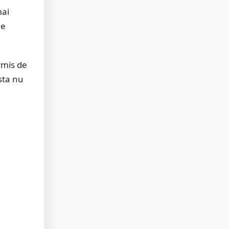
mai
le
ermis de
esta nu