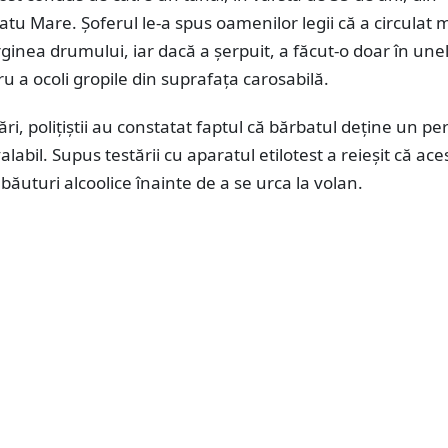
atu Mare. Șoferul le-a spus oamenilor legii că a circulat 
inea drumului, iar dacă a șerpuit, a făcut-o doar în une
ru a ocoli gropile din suprafața carosabilă.
ări, polițiștii au constatat faptul că bărbatul deține un p
labil. Supus testării cu aparatul etilotest a reieșit că ac
ăuturi alcoolice înainte de a se urca la volan.