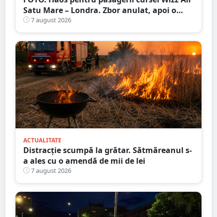
Satu Mare – Londra. Zbor anulat, apoi o
nouă întârziere. Fără explicații clare
7 august 2026
ACTUALITATE
Distracție scumpă la grătar. Sătmăreanul s-
a ales cu o amendă de mii de lei
7 august 2026