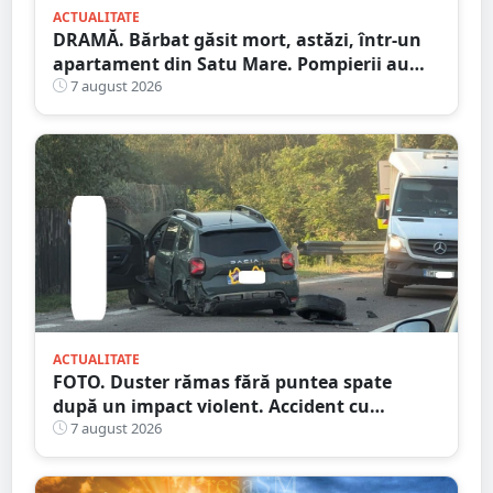
ACTUALITATE
DRAMĂ. Bărbat găsit mort, astăzi, într-un
apartament din Satu Mare. Pompierii au
spart ușa
7 august 2026
ACTUALITATE
FOTO. Duster rămas fără puntea spate
după un impact violent. Accident cu
implicarea unei mașini din Satu Mare
7 august 2026