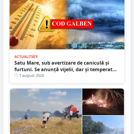
ACTUALITATE
Satu Mare, sub avertizare de caniculă și
furtuni. Se anunță vijelii, dar și temperaturi
ridicate. Avertizarea ANM
7 august 2026