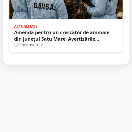
ACTUALITATE
Amendă pentru un crescător de animale
din județul Satu Mare. Avertizările
transmise de DSVSA
7 august 2026