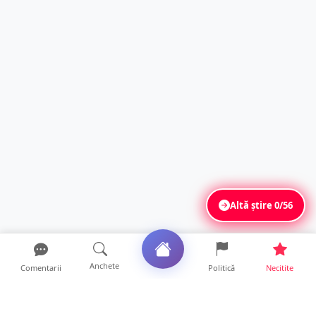
Altă știre
0/56
Anchete
Comentarii
Politică
Necitite