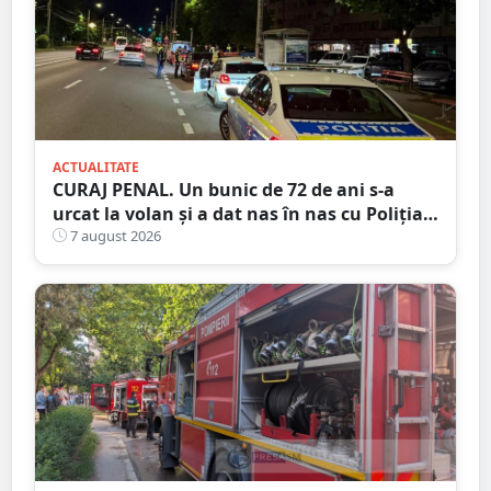
ACTUALITATE
CURAJ PENAL. Un bunic de 72 de ani s-a
urcat la volan și a dat nas în nas cu Poliția
Satu Mare
7 august 2026