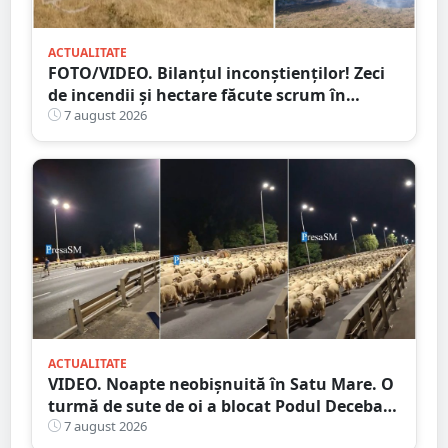
ACTUALITATE
FOTO/VIDEO. Bilanțul inconștienților! Zeci
de incendii și hectare făcute scrum în
județul Satu Mare
7 august 2026
ACTUALITATE
VIDEO. Noapte neobișnuită în Satu Mare. O
turmă de sute de oi a blocat Podul Decebal.
Gest de apreciat al ciobanului
7 august 2026