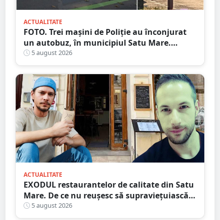
ACTUALITATE
FOTO. Trei mașini de Poliție au înconjurat
un autobuz, în municipiul Satu Mare.
Ambulanța, la fața locului
5 august 2026
ACTUALITATE
EXODUL restaurantelor de calitate din Satu
Mare. De ce nu reușesc să supraviețuiască
localurile cu adevărat speciale?
5 august 2026