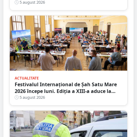
Micro 17, și-a deschis porțile în Shopping
5 august 2026
City Satu Mare
ACTUALITATE
Festivalul Internațional de Șah Satu Mare
2026 începe luni. Ediția a XIII-a aduce la
start peste 120 de participanți și șahiști din
5 august 2026
șase țări.