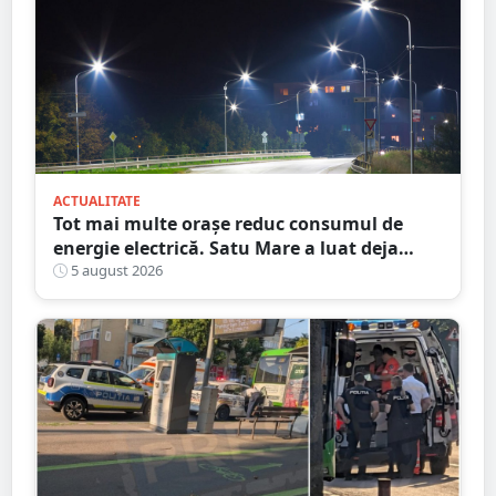
ACTUALITATE
Tot mai multe orașe reduc consumul de
energie electrică. Satu Mare a luat deja
măsuri. Cu ce soluții au venit ceilalți
5 august 2026
primari