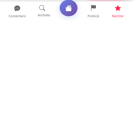
Anchete
Comentarii
Politică
Necitite
Ultimele articole
Mamă de doar 36 de ani, măcinată de
cancer. Doi copii luptă ...
21 ore • Locale
Un sătmărean acuză un centru medical că i-
a anulat consultaț...
20 ore • Locale
TRAGEDIE. Un tânăr român de doar 19 ani a
murit în timp ce c...
19 ore • Locale