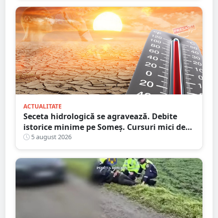
ACTUALITATE
Seceta hidrologică se agravează. Debite
istorice minime pe Someș. Cursuri mici de
ape au secat
5 august 2026