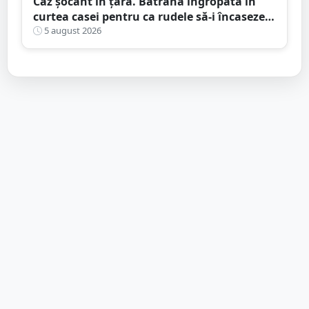
Caz șocant în țară. Bătrână îngropată în
curtea casei pentru ca rudele să-i încaseze
pensia
5 august 2026