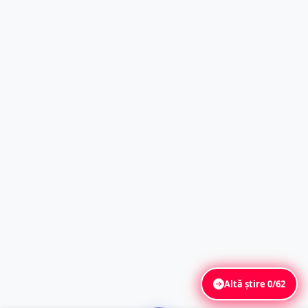
Altă știre
0/62