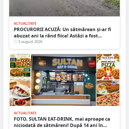
ACTUALITATE
PROCURORII ACUZĂ: Un sătmărean și-ar fi
abuzat ani la rând fiica! Astăzi a fost
arestat!
5 august 2026
ACTUALITATE
FOTO. SULTAN EAT-DRINK, mai aproape ca
niciodată de sătmăreni! După 14 ani în