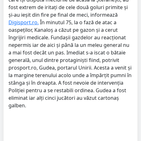
fost extrem de iritați de cele două goluri primite și
și-au ieșit din fire pe final de meci, informează
Digisport.ro.
În minutul 75, la o fază de atac a
oaspeților, Kanaloș a căzut pe gazon și a cerut
îngrijiri medicale. Fundașii gazdelor au reacționat
nepermis iar de aici și până la un meleu general nu
a mai fost decât un pas. Imediat s-a iscat o bătaie
generală, unul dintre protaginiști fiind, potrivit
prosport.ro, Gudea, portarul Unirii. Acesta a venit și
la margine terenului acolo unde a împărțit pumni în
stânga și în dreapta. A fost nevoie de intervenția
Poliției pentru a se restabili ordinea. Gudea a fost
eliminat iar alți cinci jucători au văzut cartonaș
galben.