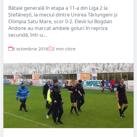
Bătaie generală în etapa a 11-a din Liga 2 la
Ștefănești, la meciul dintre Unirea Tărlungeni și
Olimpia Satu Mare, scor 0-2. Elevii lui Bogdan
Andone au marcat ambele goluri în repriza
secundă, într-u...
8 octombrie 2016
2 min citire