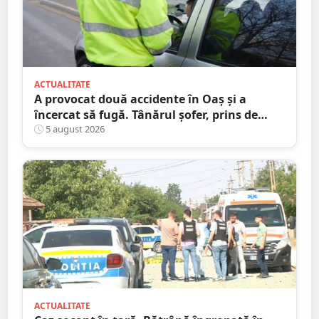
ACTUALITATE
A provocat două accidente în Oaș și a
încercat să fugă. Tânărul șofer, prins de
polițiștii sătmăreni. Încălcări grave ale
5 august 2026
Codului Rutier
ACTUALITATE