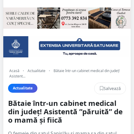
Acasă
•
Actualitate
•
Bătaie într-un cabinet medical din județ!
Asistent...
Salvează
Actualitate
Bătaie într-un cabinet medical
din județ! Asistentă ”păruită” de
o mamă și fiică
O femeie din satul Sanislău și mama sa din satul