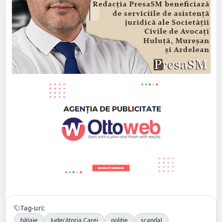
Tag-uri:
bătaie
Judecătoria Carei
poliție
scandal