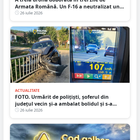
Armata Română. Un F-16 a neutralizat un
aparat fără pilot deasupra Mării Negre
26 iulie 2026
ACTUALITATE
FOTO. Urmărit de polițiști, șoferul din
județul vecin și-a ambalat bolidul și s-a
oprit într-un cap de pod. Apoi a luat-o la
26 iulie 2026
fugă