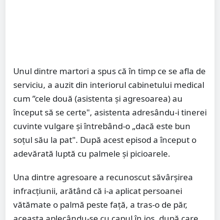
Unul dintre martori a spus că în timp ce se afla de
serviciu, a auzit din interiorul cabinetului medical
cum ”cele două (asistenta și agresoarea) au
început să se certe", asistenta adresându-i tinerei
cuvinte vulgare şi întrebând-o „dacă este bun
soţul său la pat". După acest episod a început o
adevărată luptă cu palmele și picioarele.
Una dintre agresoare a recunoscut săvârşirea
infracţiunii, arătând că i-a aplicat persoanei
vătămate o palmă peste faţă, a tras-o de păr,
aceasta aplecându-se cu capul în jos, după care,