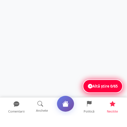
Altă știre
0/65
Anchete
Comentarii
Politică
Necitite