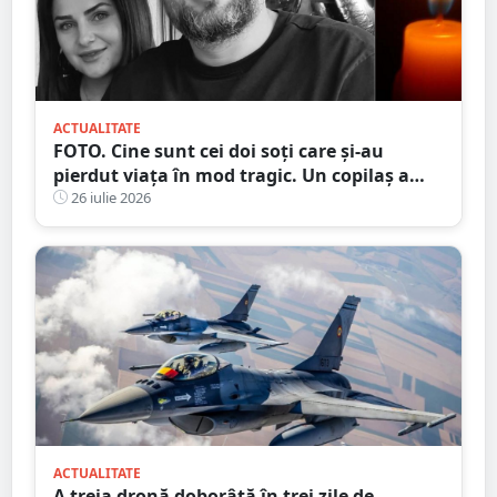
ACTUALITATE
FOTO. Cine sunt cei doi soți care și-au
pierdut viața în mod tragic. Un copilaș a
rămas orfan. Au căzut de pe motocicletă, în
26 iulie 2026
județul vecin
ACTUALITATE
A treia dronă doborâtă în trei zile de