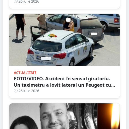
pe fondul geloziei și al alcoolului
26 iulie 2026
ACTUALITATE
FOTO/VIDEO. Accident în sensul giratoriu.
Un taximetru a lovit lateral un Peugeot cu
numere străine. Eternele parlamentări în
26 iulie 2026
mijlocul intersecției