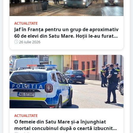
ACTUALITATE
Jaf în Franța pentru un grup de aproximativ
60 de elevi din Satu Mare. Hoții le-au furat
bagajele, actele și banii după ce autocarul a
26 iulie 2026
fost lăsat nesupravegheat
ACTUALITATE
O femeie din Satu Mare și-a înjunghiat
mortal concubinul după o ceartă izbucnită